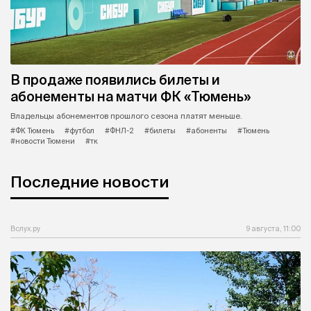
В продаже появились билеты и
абонементы на матчи ФК «Тюмень»
Владельцы абонементов прошлого сезона платят меньше.
#ФК Тюмень
#футбол
#ФНЛ-2
#билеты
#абоненты
#Тюмень
#новости Тюмени
#тк
Последние новости
Вслух.ру
9 августа, 11:00