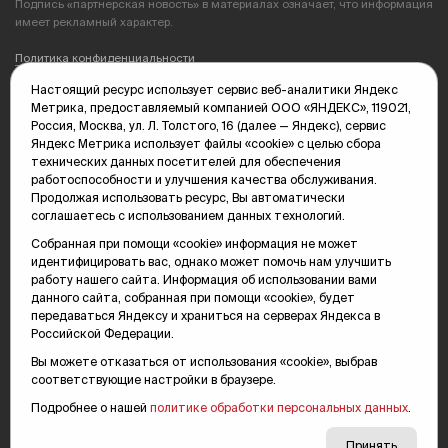
Подпись «партнерская новость» в материалах означает, что информация
имеет рекламный характер.
Политика конфиденциальности
Настоящий ресурс использует сервис веб-аналитики Яндекс
Редакция: 625035, Тюмень, пр. Геологоразведчиков, 28А
Метрика, предоставляемый компанией ООО «ЯНДЕКС», 119021,
(3452) 68-89-05
Россия, Москва, ул. Л. Толстого, 16 (далее — Яндекс), сервис
edit@vsluh.ru
Яндекс Метрика использует файлы «cookie» с целью сбора
технических данных посетителей для обеспечения
Главный редактор: Панкина Т.Ю.
работоспособности и улучшения качества обслуживания.
kika@vsluh.ru
Продолжая использовать ресурс, Вы автоматически
соглашаетесь с использованием данных технологий.
По вопросам рекламы:
(3452) 68-89-78
Собранная при помощи «cookie» информация не может
kotovaev@sibinformburo.ru
идентифицировать вас, однако может помочь нам улучшить
mim@vsluh.ru
работу нашего сайта. Информация об использовании вами
данного сайта, собранная при помощи «cookie», будет
передаваться Яндексу и храниться на серверах Яндекса в
Российской Федерации.
Вы можете отказаться от использования «cookie», выбрав
соответствующие настройки в браузере.
Подробнее о нашей
политике обработки персональных данных
.
© 2000-2026 Тюменская интернет-газета «Вслух.ру»
16+
Карта сайта
Принять