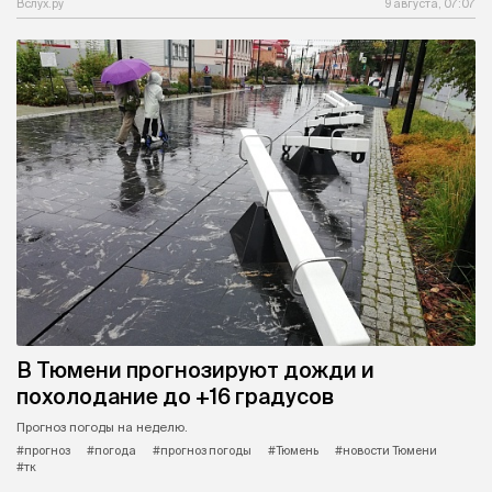
Вслух.ру
9 августа, 07:07
В Тюмени прогнозируют дожди и
похолодание до +16 градусов
Прогноз погоды на неделю.
#прогноз
#погода
#прогноз погоды
#Тюмень
#новости Тюмени
#тк