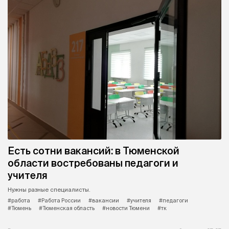
Есть сотни вакансий: в Тюменской
области востребованы педагоги и
учителя
Нужны разные специалисты.
#работа
#Работа России
#вакансии
#учителя
#педагоги
#Тюмень
#Тюменская область
#новости Тюмени
#тк