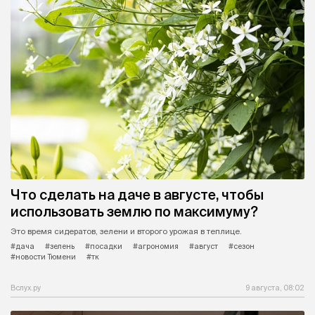
Что сделать на даче в августе, чтобы
использовать землю по максимуму?
Это время сидератов, зелени и второго урожая в теплице.
#дача
#зелень
#посадки
#агрономия
#август
#сезон
#новости Тюмени
#тк
Вслух.ру
9 августа, 08:02