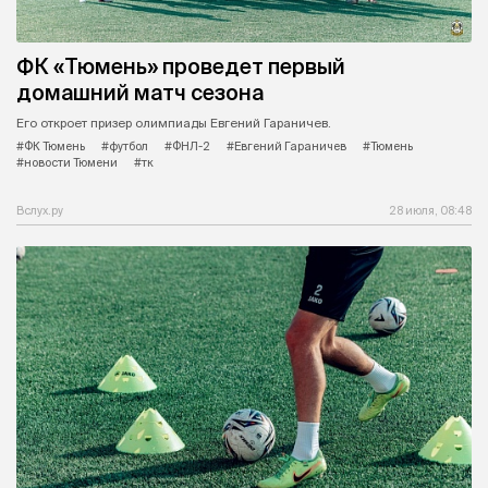
ФК «Тюмень» проведет первый
домашний матч сезона
Его откроет призер олимпиады Евгений Гараничев.
#ФК Тюмень
#футбол
#ФНЛ-2
#Евгений Гараничев
#Тюмень
#новости Тюмени
#тк
Вслух.ру
28 июля, 08:48