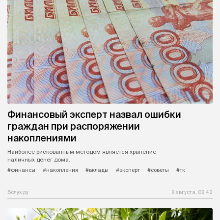
Финансовый эксперт назвал ошибки
граждан при распоряжении
накоплениями
Наиболее рискованным методом является хранение
наличных денег дома.
#финансы
#накопления
#вклады
#эксперт
#советы
#тк
Вслух.ру
9 августа, 09:42