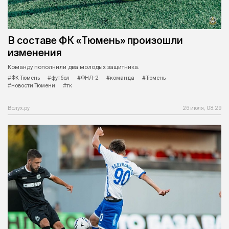
В составе ФК «Тюмень» произошли
изменения
Команду пополнили два молодых защитника.
#ФК Тюмень
#футбол
#ФНЛ-2
#команда
#Тюмень
#новости Тюмени
#тк
Вслух.ру
26 июля, 08:29