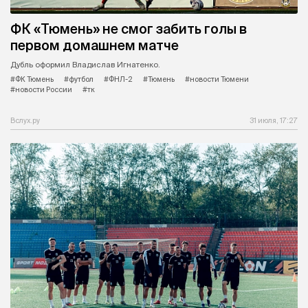
ФК «Тюмень» не смог забить голы в
первом домашнем матче
Дубль оформил Владислав Игнатенко.
#ФК Тюмень
#футбол
#ФНЛ-2
#Тюмень
#новости Тюмени
#новости России
#тк
Вслух.ру
31 июля, 17:27