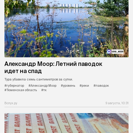
Александр Моор: Летний паводок
идет на спад
Тура убавила семь сантиметров за сутки.
#губернатор
#Александр Моор
#уровень
#реки
#паводок
#Тюменская область
#тк
Вслух.ру
9 августа, 10:31