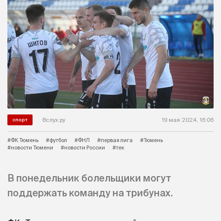
Вслух.ру
19 мая 2024, 16:06
спорт
#ФК Тюмень
#футбол
#ФНЛ
#первая лига
#Тюмень
#новости Тюмени
#новости России
#тек
В понедельник болельщики могут
поддержать команду на трибунах.