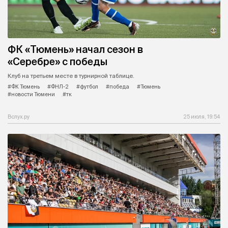
ФК «Тюмень» начал сезон в
«Серебре» с победы
Клуб на третьем месте в турнирной таблице.
#ФК Тюмень
#ФНЛ-2
#футбол
#победа
#Тюмень
#новости Тюмени
#тк
Вслух.ру
25 июля, 19:54