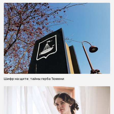
Шифр на щите: тайны герба Тюмени