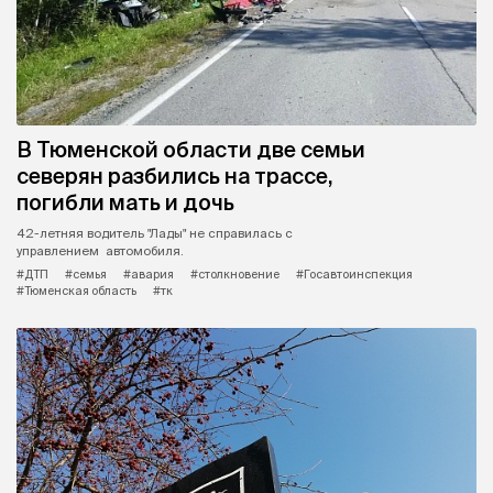
В Тюменской области две семьи
северян разбились на трассе,
погибли мать и дочь
42-летняя водитель "Лады" не справилась с
управлением автомобиля.
#ДТП
#семья
#авария
#столкновение
#Госавтоинспекция
#Тюменская область
#тк