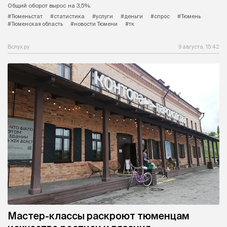
Общий оборот вырос на 3,5%.
#Тюменьстат
#статистика
#услуги
#деньги
#спрос
#Тюмень
#Тюменская область
#новости Тюмени
#тк
Вслух.ру
9 августа, 15:42
Мастер-классы раскроют тюменцам