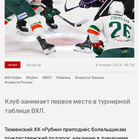
Вслух.ру
8 января 2024, 08:28
спорт
#ХК Рубин
#Рубин
#ВХЛ
#Тюмень
#новости Тюмени
#новости России
Клуб занимает первое место в турнирной
таблице ВХЛ.
Тюменский ХК «Рубин» преподнёс болельщикам
рождественский подарок: накануне в домашнем