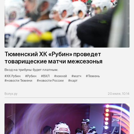
Тюменский ХК «Рубин» проведет
товарищеские матчи межсезонья
Вход на трибуны будет платным.
#ХК Рубин
#Рубин
#ВХЛ
#хоккей
#матч
#Тюмень
#новости Тюмени
#новости России
#карт
Вслух.ру
20 июля, 10:14