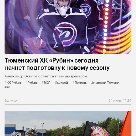
Тюменский ХК «Рубин» сегодня
начнет подготовку к новому сезону
Александр Осипов остается главным тренером.
#ХК Рубин
#Рубин
#ВХЛ
#хоккей
#Тюмень
#новости Тюмени
#тк
Вслух.ру
24 июня, 17:24