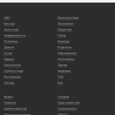
СВО
Происшествия
Беседы
Экономим
Транспорт
Общество
Недвижимость
Обзор
Политика
Культура
Деньги
Подкасты
Спорт
Образование
Афиша
Экономика
Технологии
Туризм
Страна и мир
Здоровье
Инструкция
ТЭК
Погода
Еда
Видео
Галереи
Новости
Темы новостей
Архив новостей
Спецпроекты
Печатное издание
ГИБДД