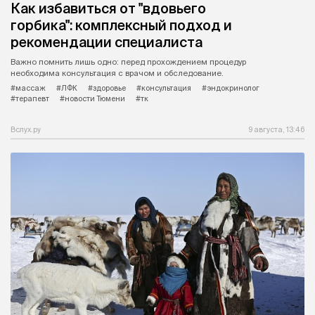
Как избавиться от "вдовьего
горбика": комплексный подход и
рекомендации специалиста
Важно помнить лишь одно: перед прохождением процедур
необходима консультация с врачом и обследование.
#массаж
#ЛФК
#здоровье
#консультация
#эндокринолог
#терапевт
#новости Тюмени
#тк
Вслух.ру
9 августа, 13:46