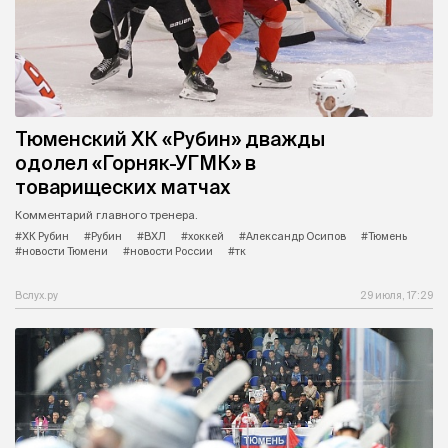
Тюменский ХК «Рубин» дважды
одолел «Горняк-УГМК» в
товарищеских матчах
Комментарий главного тренера.
#ХК Рубин
#Рубин
#ВХЛ
#хоккей
#Александр Осипов
#Тюмень
#новости Тюмени
#новости России
#тк
Вслух.ру
29 июля, 17:29