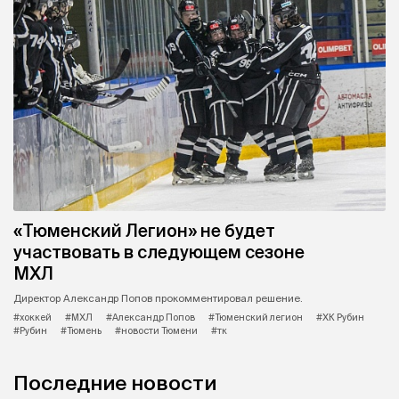
«Тюменский Легион» не будет
участвовать в следующем сезоне
МХЛ
Директор Александр Попов прокомментировал решение.
#хоккей
#МХЛ
#Александр Попов
#Тюменский легион
#ХК Рубин
#Рубин
#Тюмень
#новости Тюмени
#тк
Последние новости