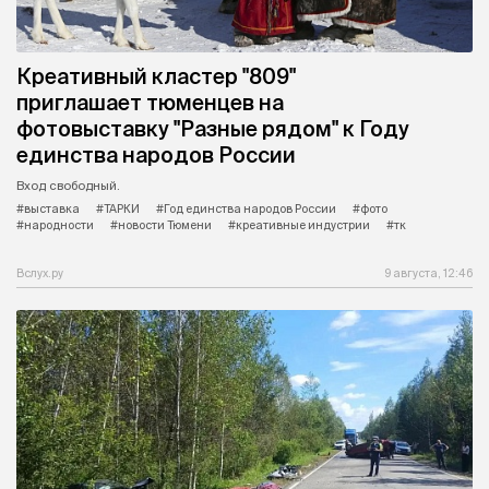
Креативный кластер "809"
приглашает тюменцев на
фотовыставку "Разные рядом" к Году
единства народов России
Вход свободный.
#выставка
#ТАРКИ
#Год единства народов России
#фото
#народности
#новости Тюмени
#креативные индустрии
#тк
Вслух.ру
9 августа, 12:46