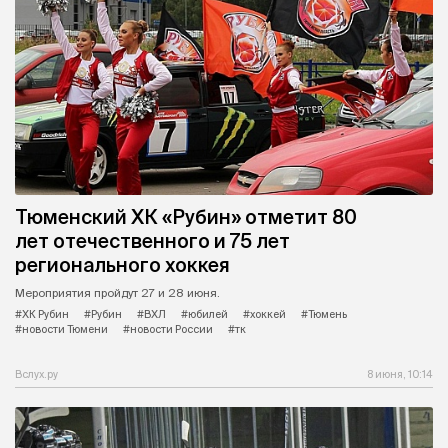
Тюменский ХК «Рубин» отметит 80
лет отечественного и 75 лет
регионального хоккея
Мероприятия пройдут 27 и 28 июня.
#ХК Рубин
#Рубин
#ВХЛ
#юбилей
#хоккей
#Тюмень
#новости Тюмени
#новости России
#тк
Вслух.ру
8 июня, 10:14