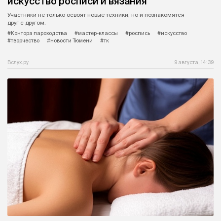
искусство росписи и вязания
Участники не только освоят новые техники, но и познакомятся
друг с другом.
#Контора пароходства
#мастер-классы
#роспись
#искусство
#творчество
#новости Тюмени
#тк
Вслух.ру
9 августа, 14:39