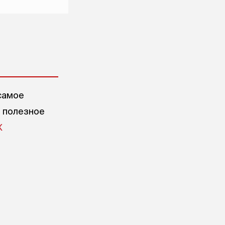
самое
е полезное
X