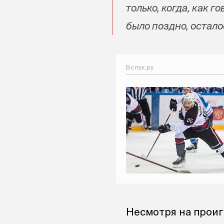
только, когда, как г
было поздно, остал
Вслух.ру
Несмотря на проиг