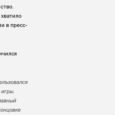
ство.
 хватило
и в пресс-
ичился
пользовался
 игры.
главный
концовке