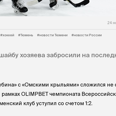
24 н
#хоккей
#Тюмень
#новости Тюмени
#новости России
айбу хозяева забросили на послед
убина» с «Омскими крыльями» сложился не
В рамках OLIMPBET чемпионата Всероссийс
енский клуб уступил со счетом 1:2.