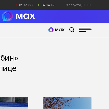
82.17
94.84
9 августа, 09:07
убин»
лице