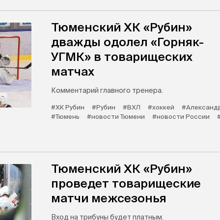
Тюменский ХК «Рубин»
дважды одолел «Горняк-
УГМК» в товарищеских
матчах
Комментарий главного тренера.
#ХК Рубин
#Рубин
#ВХЛ
#хоккей
#Александ
#Тюмень
#новости Тюмени
#новости России
Тюменский ХК «Рубин»
проведет товарищеские
матчи межсезонья
Вход на трибуны будет платным.