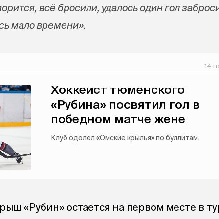
оворится, всё бросили, удалось один гол заброс
ось мало времени».
14 н
Хоккеист тюменского
«Рубина» посвятил гол в
победном матче жене
Клуб одолел «Омские крылья» по буллитам.
рыш «Рубин» остается на первом месте в т