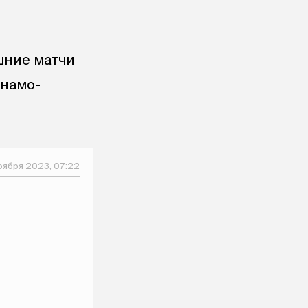
шние матчи
инамо-
оября 2023, 07:22