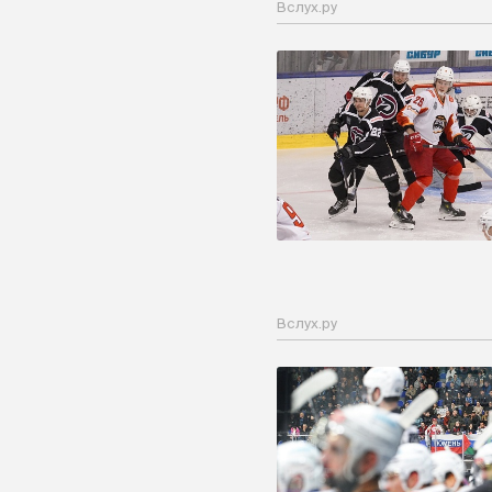
Вслух.ру
Вслух.ру