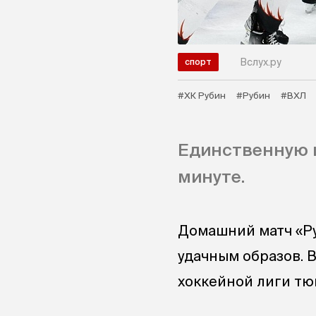
Вслух.ру
спорт
#ХК Рубин
#Рубин
#ВХЛ
Единственную ш
минуте.
Домашний матч «Р
удачным образов. 
хоккейной лиги тюм