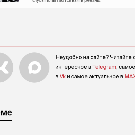
Клубы попытаются взять реванш.
Неудобно на сайте? Читайте 
интересное в
Telegram
, само
в
Vk
и самое актуальное в
MA
еме