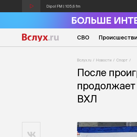
Dipol FM | 105,6 fm
СВО
Происшеств
Вслух.ru
Новости
Спорт
После прои
продолжает 
ВХЛ