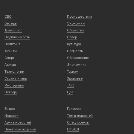
СВО
Происшествия
Беседы
Экономим
Транспорт
Общество
Недвижимость
Обзор
Политика
Культура
Деньги
Подкасты
Спорт
Образование
Афиша
Экономика
Технологии
Туризм
Страна и мир
Здоровье
Инструкция
ТЭК
Погода
Еда
Видео
Галереи
Новости
Темы новостей
Архив новостей
Спецпроекты
Печатное издание
ГИБДД