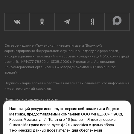
Сетевое издание «Тюменская интернет-газета "Вслух.ру"»
зарегистрировано Федеральной службой по надзору в сфере связи,
информационных технологий и массовых коммуникаций (Роскомнадзор),
серия Эл №ФС77-78856 от 07.08.2020 г. Учредитель: Автономная
некоммерческая организация «Телерадиокомпания "Тюменское
время"».
Подпись «партнерская новость» в материалах означает, что информация
имеет рекламный характер.
Политика конфиденциальности
Настоящий ресурс использует сервис веб-аналитики Яндекс
Редакция: 625035, Тюмень, пр. Геологоразведчиков, 28А
Метрика, предоставляемый компанией ООО «ЯНДЕКС», 119021,
(3452) 68-89-05
Россия, Москва, ул. Л. Толстого, 16 (далее — Яндекс), сервис
edit@vsluh.ru
Яндекс Метрика использует файлы «cookie» с целью сбора
технических данных посетителей для обеспечения
Главный редактор: Панкина Т.Ю.