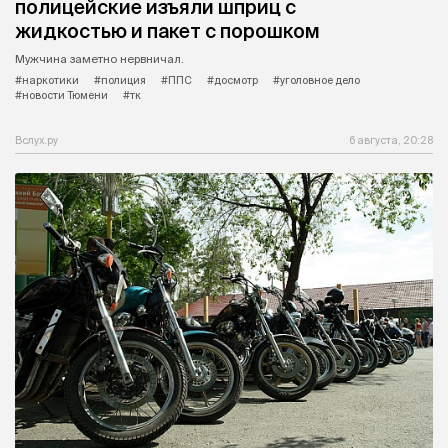
полицейские изъяли шприц с
жидкостью и пакет с порошком
Мужчина заметно нервничал.
#наркотики
#полиция
#ППС
#досмотр
#уголовное дело
#новости Тюмени
#тк
Вслух.ру
6 августа, 20:28