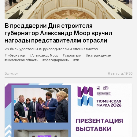
В преддверии Дня строителя
губернатор Александр Моор вручил
награды представителям отрасли
Их были удостоены 19 руководителей и специалистов.
#губернатор
#Александр Моор
#строители
#награждение
#Тюменская область
#благодарность
#тк
Вслух.ру
6 августа, 19:30