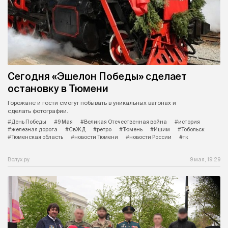
Сегодня «Эшелон Победы» сделает
остановку в Тюмени
Горожане и гости смогут побывать в уникальных вагонах и
сделать фотографии.
#День Победы
#9 Мая
#Великая Отечественная война
#история
#железная дорога
#СвЖД
#ретро
#Тюмень
#Ишим
#Тобольск
#Тюменская область
#новости Тюмени
#новости России
#тк
Вслух.ру
9 мая, 19:29