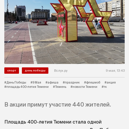
Вслух.ру
9 мая, 13:43
спорт
день победы
#День Победы
#9 Мая
#афиша
#праздник
#флешмоб
#акция
#площадь 400-летия Тюмени
#Тюмень
#новости Тюмени
#тк
В акции примут участие 440 жителей.
Площадь 400-летия Тюмени стала одной