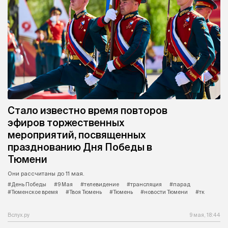
Стало известно время повторов
эфиров торжественных
мероприятий, посвященных
празднованию Дня Победы в
Тюмени
Они рассчитаны до 11 мая.
#День Победы
#9 Мая
#телевидение
#трансляция
#парад
#Тюменское время
#Твоя Тюмень
#Тюмень
#новости Тюмени
#тк
Вслух.ру
9 мая, 18:44