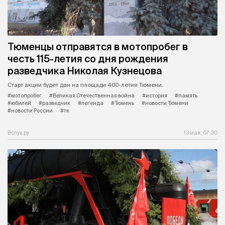
Тюменцы отправятся в мотопробег в
честь 115-летия со дня рождения
разведчика Николая Кузнецова
Старт акции будет дан на площади 400-летия Тюмени.
#мотопробег
#Великая Отечественная война
#история
#память
#юбилей
#разведчик
#легенда
#Тюмень
#новости Тюмени
#новости России
#тк
Вслух.ру
13 мая, 07:30