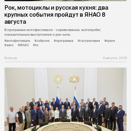
Рок, мотоциклы и русская кухня: два
крупных события пройдут в ЯНАО 8
августа
В программе мотофестиваля - соревнования, мотопробег,
показательные выступления и рок-хиты.
#мотофестиваль
#событие
#программа
#гастрономия
#кухня
#авто
#ЯНАО
#тк
Вслух.ру
6 августа, 20:18