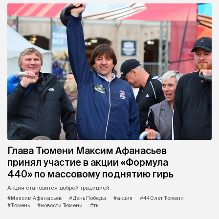
Глава Тюмени Максим Афанасьев
принял участие в акции «Формула
440» по массовому поднятию гирь
Акция становится доброй традицией.
#Максим Афанасьев
#День Победы
#акция
#440 лет Тюмени
#Тюмень
#новости Тюмени
#тк