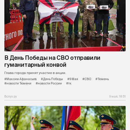
В День Победы на СВО отправили
гуманитарный конвой
Глава города принят участие в акции.
#Максим Афанасьев
#День Победы
#9 Мая
#СВО
#Тюмень
#новости Тюмени
#новости России
#тк
Вслух.ру
9 мая, 18:51