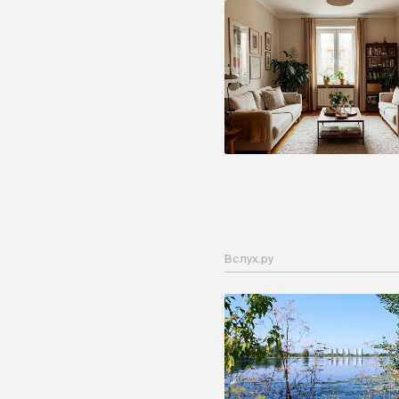
Вслух.ру