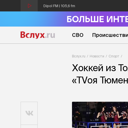
Dipol FM | 105,6 fm
СВО
Происшеств
Вслух.ru
Новости
Спорт
Хоккей из Т
«TVоя Тюмен