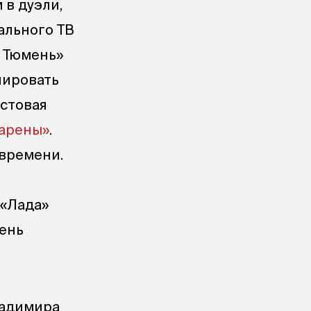
 в дуэли,
ального ТВ
я Тюмень»
лировать
кстовая
 арены»
.
 времени.
 «Лада»
мень
ладимира