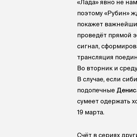
«Лада» явно не на
поэтому «Рубин» ж
покажет важнейшие
проведёт прямой эф
сигнал, сформиров
трансляция поедин
Во вторник и сред
В случае, если си
подопечные
Денис
сумеет одержать хо
19 марта.
Счёт в сериях дру