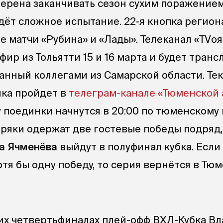
мерена заканчивать сезон сухим поражением
дёт сложное испытание. 22-я кнопка регион
 матчи «Рубина» и «Лады». Телеканал «TVо
ир из Тольятти 15 и 16 марта и будет транс
анный коллегами из Самарской области. Те
ка пройдет в
телеграм-канале «Тюменской
у поединки начнутся в 20:00 по тюменскому
биряки одержат две гостевые победы подряд,
а Ячменёва
выйдут в полуфинал кубка. Если
тя бы одну победу, то серия вернётся в Тю
гих четвертьфиналах плей-офф ВХЛ-Кубка В