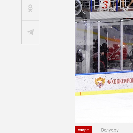
Вслух.ру
спорт