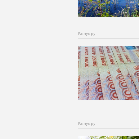
Вслух.ру
Вслух.ру