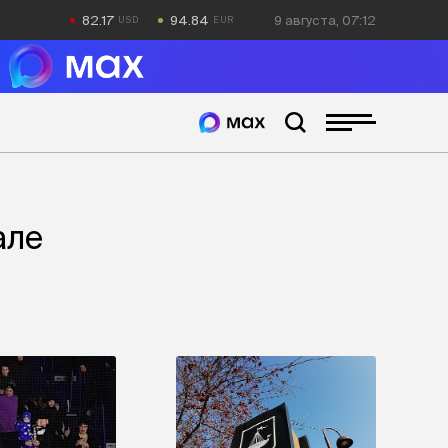
82.17
94.84
9 августа, 07:12
але