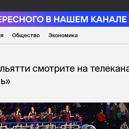
ия
Общество
Экономика
ольятти смотрите на телекан
ь»