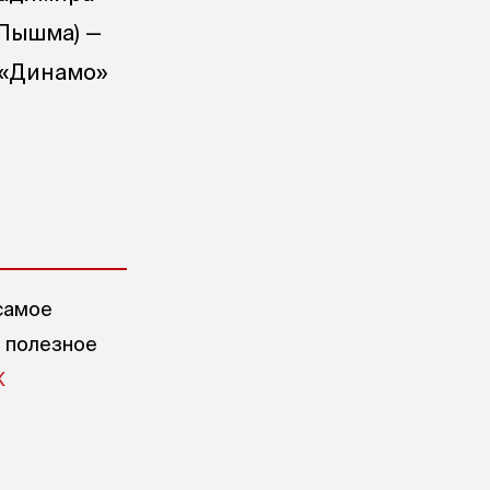
 Пышма) —
; «Динамо»
самое
е полезное
X