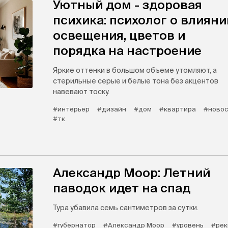
Уютный дом - здоровая
психика: психолог о влияни
освещения, цветов и
порядка на настроение
Яркие оттенки в большом объеме утомляют, а
стерильные серые и белые тона без акцентов
навевают тоску.
#интерьер
#дизайн
#дом
#квартира
#новос
#тк
Александр Моор: Летний
паводок идет на спад
Тура убавила семь сантиметров за сутки.
#губернатор
#Александр Моор
#уровень
#рек