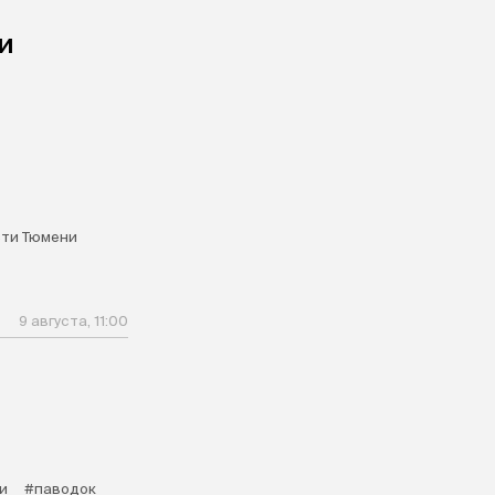
и
ти Тюмени
9 августа, 11:00
и
#паводок