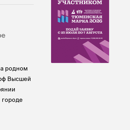
ое
на родном
офф Высшей
оянии
в городе