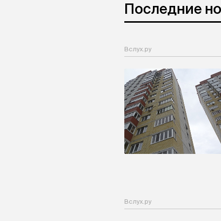
Последние н
Вслух.ру
Вслух.ру