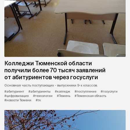
Колледжи Тюменской области
получили более 70 тысяч заявлений
от абитуриентов через госуслуги
Основная часть поступающих - выпускники 9-х классов.
#абитуриент
#абитуриенты
#колледж
#поступление
#госуслуги
#цифровизация
#технологии
#Тюмень
#Тюменская область
#новости Тюмени
#тк