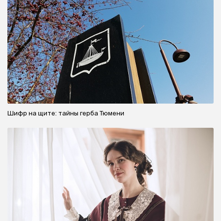
Шифр на щите: тайны герба Тюмени