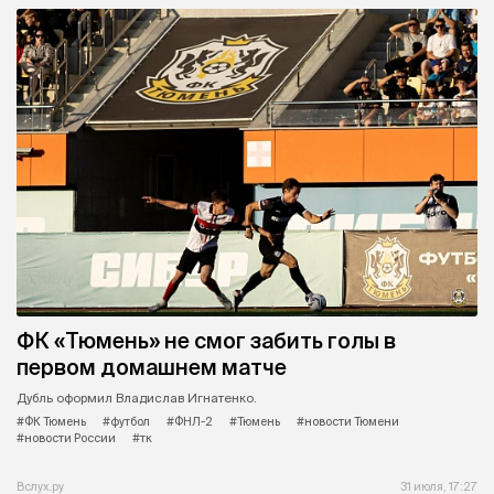
ФК «Тюмень» не смог забить голы в
первом домашнем матче
Дубль оформил Владислав Игнатенко.
#ФК Тюмень
#футбол
#ФНЛ-2
#Тюмень
#новости Тюмени
#новости России
#тк
Вслух.ру
31 июля, 17:27