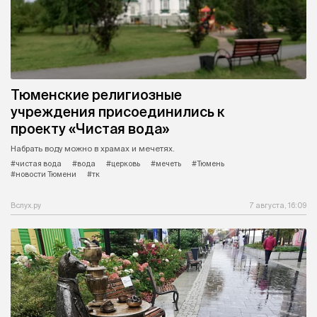
Тюменские религиозные
учреждения присоединились к
проекту «Чистая вода»
Набрать воду можно в храмах и мечетях.
#чистая вода
#вода
#церковь
#мечеть
#Тюмень
#новости Тюмени
#тк
Вслух.ру
7 августа, 16:09