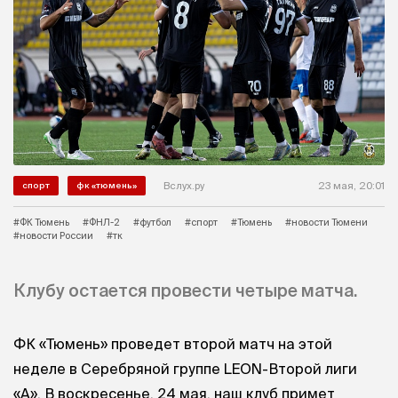
Вслух.ру
23 мая, 20:01
спорт
фк «тюмень»
#ФК Тюмень
#ФНЛ-2
#футбол
#спорт
#Тюмень
#новости Тюмени
#новости России
#тк
Клубу остается провести четыре матча.
ФК «Тюмень» проведет второй матч на этой
неделе в Серебряной группе LEON-Второй лиги
«А». В воскресенье, 24 мая, наш клуб примет