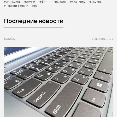
#ФК Тюмень
#футбол
#ФНЛ-2
#билеты
#абоненты
#Тюмень
#новости Тюмени
#тк
Последние новости
Вслух.ру
7 августа, 17:26