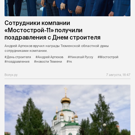
Сотрудники компании
«Мостострой-11» получили
поздравления с Днем строителя
Андрей Артюхов вручил награды Тюменской областной думы
сотрудниками компании.
#День строителя
#Андрей Артюхов
#Николай Руссу
#Мостострой
#поздравления
#новости Тюмени
#тк
Вслух.ру
7 августа, 16:47