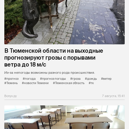
В Тюменской области на выходные
прогнозируют грозы с порывами
ветра до 18 м/с
Из-за непогоды возможны разного рода происшествия.
#прогноз
#погода
#прогноз погоды
#гроза
#дождь
#ветер
#Тюмень
#новости Тюмени
#Тюменская область
#тк
Вслух.ру
7 августа, 15:41