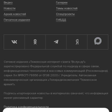
Видео
Галереи
Новости
Темы новостей
Архив новостей
Спецпроекты
Печатное издание
ГИБДД
Сетевое издание «Тюменская интернет-газета "Вслух.ру"»
зарегистрировано Федеральной службой по надзору в сфере связи,
информационных технологий и массовых коммуникаций (Роскомнадзор),
серия Эл №ФС77-78856 от 07.08.2020 г. Учредитель: Автономная
некоммерческая организация «Телерадиокомпания "Тюменское
время"».
Подпись «партнерская новость» в материалах означает, что информация
имеет рекламный характер.
Политика конфиденциальности