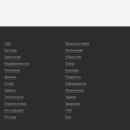
СВО
Происшествия
Беседы
Экономим
Транспорт
Общество
Недвижимость
Обзор
Политика
Культура
Деньги
Подкасты
Спорт
Образование
Афиша
Экономика
Технологии
Туризм
Страна и мир
Здоровье
Инструкция
ТЭК
Погода
Еда