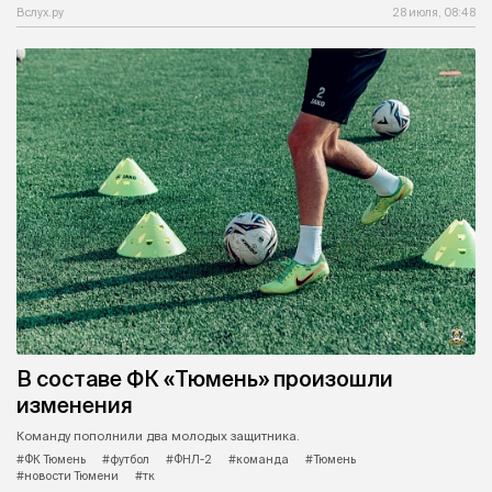
Вслух.ру
28 июля, 08:48
В составе ФК «Тюмень» произошли
изменения
Команду пополнили два молодых защитника.
#ФК Тюмень
#футбол
#ФНЛ-2
#команда
#Тюмень
#новости Тюмени
#тк