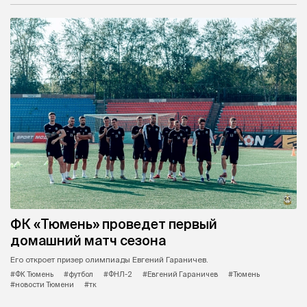
ФК «Тюмень» проведет первый
домашний матч сезона
Его откроет призер олимпиады Евгений Гараничев.
#ФК Тюмень
#футбол
#ФНЛ-2
#Евгений Гараничев
#Тюмень
#новости Тюмени
#тк