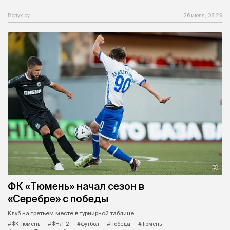
Вслух.ру
26 июля, 08:29
ФК «Тюмень» начал сезон в
«Серебре» с победы
Клуб на третьем месте в турнирной таблице.
#ФК Тюмень
#ФНЛ-2
#футбол
#победа
#Тюмень