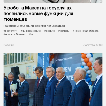
У робота Макса на госуслугах
появились новые функции для
тюменцев
Гражданам объяснили, как ими пользоваться.
#госуслуги
#цифровизация
#сервис
#Тюмень
#Тюменская область
#новости Тюмени
#тк
Вслух.ру
7 августа, 17:00