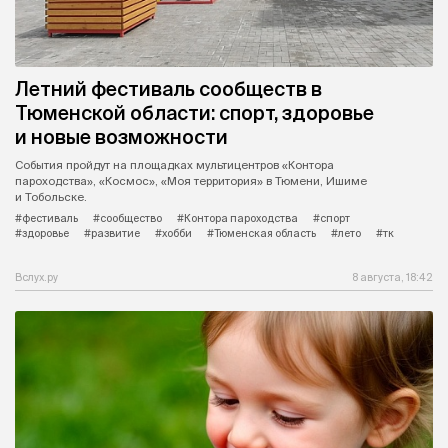
Летний фестиваль сообществ в
Тюменской области: спорт, здоровье
и новые возможности
События пройдут на площадках мультицентров «Контора
пароходства», «Космос», «Моя территория» в Тюмени, Ишиме
и Тобольске.
#фестиваль
#сообщество
#Контора пароходства
#спорт
#здоровье
#развитие
#хобби
#Тюменская область
#лето
#тк
Вслух.ру
8 августа, 18:42