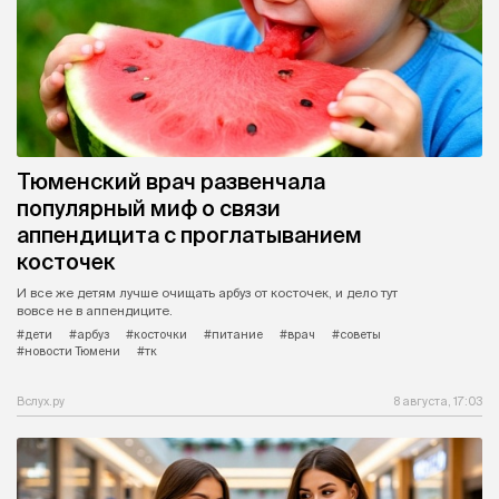
Тюменский врач развенчала
популярный миф о связи
аппендицита с проглатыванием
косточек
И все же детям лучше очищать арбуз от косточек, и дело тут
вовсе не в аппендиците.
#дети
#арбуз
#косточки
#питание
#врач
#советы
#новости Тюмени
#тк
Вслух.ру
8 августа, 17:03