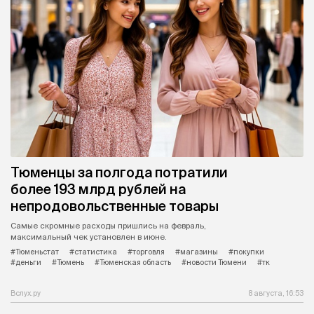
Тюменцы за полгода потратили
более 193 млрд рублей на
непродовольственные товары
Самые скромные расходы пришлись на февраль,
максимальный чек установлен в июне.
#Тюменьстат
#статистика
#торговля
#магазины
#покупки
#деньги
#Тюмень
#Тюменская область
#новости Тюмени
#тк
Вслух.ру
8 августа, 16:53