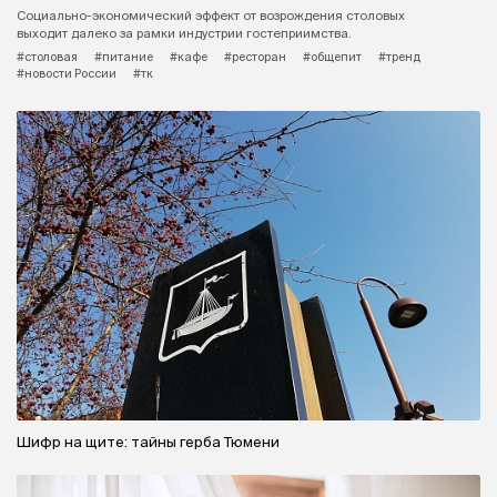
Социально-экономический эффект от возрождения столовых
выходит далеко за рамки индустрии гостеприимства.
#столовая
#питание
#кафе
#ресторан
#общепит
#тренд
#новости России
#тк
Шифр на щите: тайны герба Тюмени