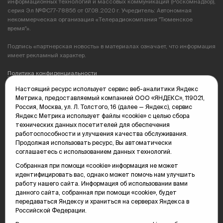
информационных технологий и массовых коммуникаций (Роскомнадзор),
серия Эл №ФС77-78856 от 07.08.2020 г. Учредитель: Автономная
некоммерческая организация «Телерадиокомпания "Тюменское
время"».
Подпись «партнерская новость» в материалах означает, что информация
имеет рекламный характер.
Политика конфиденциальности
Настоящий ресурс использует сервис веб-аналитики Яндекс
Редакция: 625035, Тюмень, пр. Геологоразведчиков, 28А
Метрика, предоставляемый компанией ООО «ЯНДЕКС», 119021,
(3452) 68-89-05
Россия, Москва, ул. Л. Толстого, 16 (далее — Яндекс), сервис
edit@vsluh.ru
Яндекс Метрика использует файлы «cookie» с целью сбора
технических данных посетителей для обеспечения
Главный редактор: Панкина Т.Ю.
работоспособности и улучшения качества обслуживания.
kika@vsluh.ru
Продолжая использовать ресурс, Вы автоматически
соглашаетесь с использованием данных технологий.
По вопросам рекламы:
(3452) 68-89-78
Собранная при помощи «cookie» информация не может
kotovaev@sibinformburo.ru
идентифицировать вас, однако может помочь нам улучшить
mim@vsluh.ru
работу нашего сайта. Информация об использовании вами
данного сайта, собранная при помощи «cookie», будет
передаваться Яндексу и храниться на серверах Яндекса в
Российской Федерации.