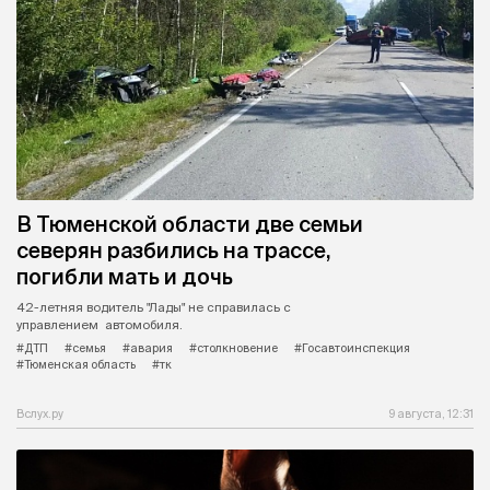
В Тюменской области две семьи
северян разбились на трассе,
погибли мать и дочь
42-летняя водитель "Лады" не справилась с
управлением автомобиля.
#ДТП
#семья
#авария
#столкновение
#Госавтоинспекция
#Тюменская область
#тк
Вслух.ру
9 августа, 12:31