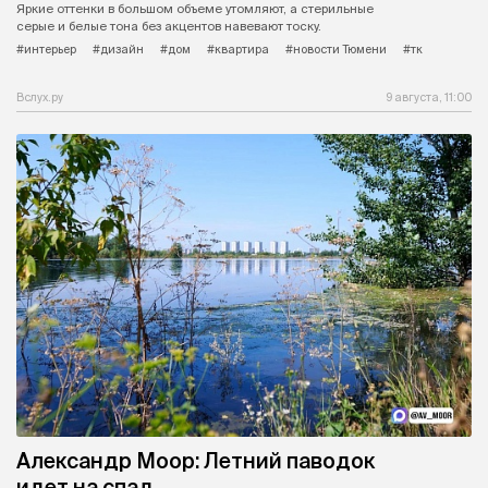
Яркие оттенки в большом объеме утомляют, а стерильные
серые и белые тона без акцентов навевают тоску.
#интерьер
#дизайн
#дом
#квартира
#новости Тюмени
#тк
Вслух.ру
9 августа, 11:00
Александр Моор: Летний паводок
идет на спад