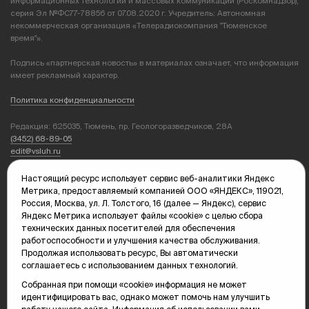
информационных технологий и массовых коммуникаций (Роскомнадзор),
серия Эл №ФС77-78856 от 07.08.2020 г. Учредитель: Автономная
некоммерческая организация «Телерадиокомпания "Тюменское
время"».
Подпись «партнерская новость» в материалах означает, что информация
имеет рекламный характер.
Политика конфиденциальности
Редакция: 625035, Тюмень, пр. Геологоразведчиков, 28А
(3452) 68-89-05
edit@vsluh.ru
Главный редактор: Панкина Т.Ю.
Настоящий ресурс использует сервис веб-аналитики Яндекс
kika@vsluh.ru
Метрика, предоставляемый компанией ООО «ЯНДЕКС», 119021,
Россия, Москва, ул. Л. Толстого, 16 (далее — Яндекс), сервис
По вопросам рекламы:
Яндекс Метрика использует файлы «cookie» с целью сбора
(3452) 68-89-78
технических данных посетителей для обеспечения
kotovaev@sibinformburo.ru
работоспособности и улучшения качества обслуживания.
mim@vsluh.ru
Продолжая использовать ресурс, Вы автоматически
соглашаетесь с использованием данных технологий.
Собранная при помощи «cookie» информация не может
идентифицировать вас, однако может помочь нам улучшить