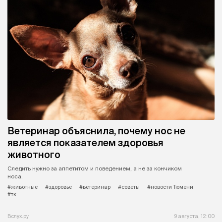
Ветеринар объяснила, почему нос не
является показателем здоровья
животного
Следить нужно за аппетитом и поведением, а не за кончиком
носа.
#животные
#здоровье
#ветеринар
#советы
#новости Тюмени
#тк
Вслух.ру
9 августа, 12:00