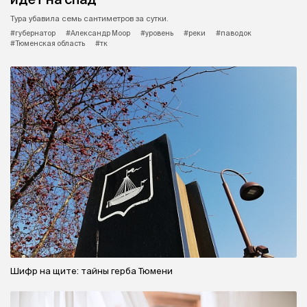
Тура убавила семь сантиметров за сутки.
#губернатор
#Александр Моор
#уровень
#реки
#паводок
#Тюменская область
#тк
Шифр на щите: тайны герба Тюмени