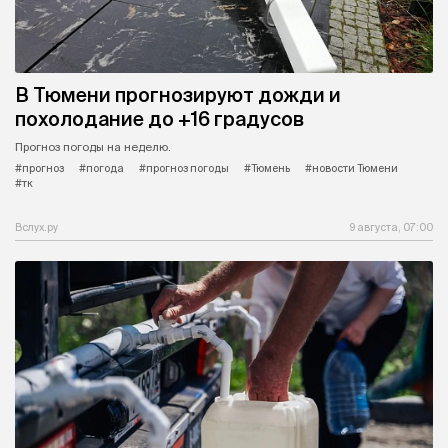
В Тюмени прогнозируют дожди и
похолодание до +16 градусов
Прогноз погоды на неделю.
#прогноз
#погода
#прогноз погоды
#Тюмень
#новости Тюмени
#тк
Вслух.ру
9 августа, 07:00