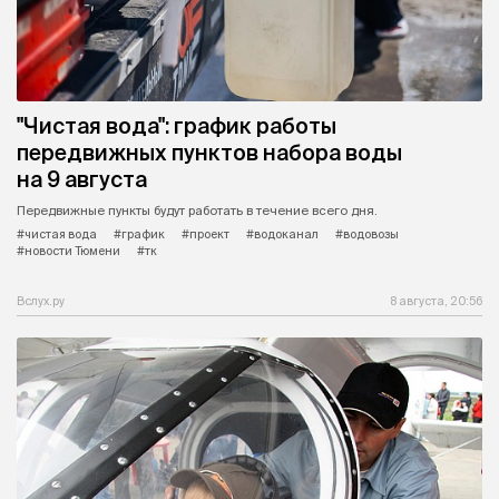
"Чистая вода": график работы
передвижных пунктов набора воды
на 9 августа
Передвижные пункты будут работать в течение всего дня.
#чистая вода
#график
#проект
#водоканал
#водовозы
#новости Тюмени
#тк
Вслух.ру
8 августа, 20:56