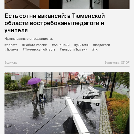
Есть сотни вакансий: в Тюменской
области востребованы педагоги и
учителя
Нужны разные специалисты.
#работа
#Работа России
#вакансии
#учителя
#педагоги
#Тюмень
#Тюменская область
#новости Тюмени
#тк
Вслух.ру
9 августа, 07:07