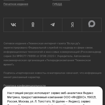
Печатное издание
ГИБДД
Сетевое издание «Тюменская интернет-газета "Вслух.ру"»
зарегистрировано Федеральной службой по надзору в сфере связи,
информационных технологий и массовых коммуникаций (Роскомнадзор),
серия Эл №ФС77-78856 от 07.08.2020 г. Учредитель: Автономная
некоммерческая организация «Телерадиокомпания "Тюменское
время"».
Подпись «партнерская новость» в материалах означает, что информация
имеет рекламный характер.
Политика конфиденциальности
Настоящий ресурс использует сервис веб-аналитики Яндекс
Редакция: 625035, Тюмень, пр. Геологоразведчиков, 28А
Метрика, предоставляемый компанией ООО «ЯНДЕКС», 119021,
(3452) 68-89-05
Россия, Москва, ул. Л. Толстого, 16 (далее — Яндекс), сервис
edit@vsluh.ru