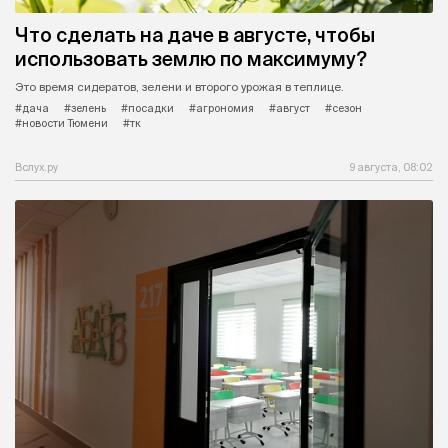
Что сделать на даче в августе, чтобы
использовать землю по максимуму?
Это время сидератов, зелени и второго урожая в теплице.
#дача
#зелень
#посадки
#агрономия
#август
#сезон
#новости Тюмени
#тк
Вслух.ру
9 августа, 08:02