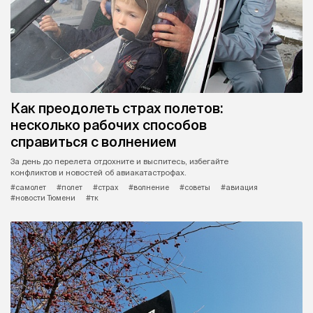
Как преодолеть страх полетов:
несколько рабочих способов
справиться с волнением
За день до перелета отдохните и выспитесь, избегайте
конфликтов и новостей об авиакатастрофах.
#самолет
#полет
#страх
#волнение
#советы
#авиация
#новости Тюмени
#тк