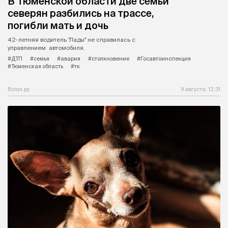
В Тюменской области две семьи
северян разбились на трассе,
погибли мать и дочь
42-летняя водитель "Лады" не справилась с
управлением автомобиля.
#ДТП
#семья
#авария
#столкновение
#Госавтоинспекция
#Тюменская область
#тк
Вслух.ру
9 августа, 12:31