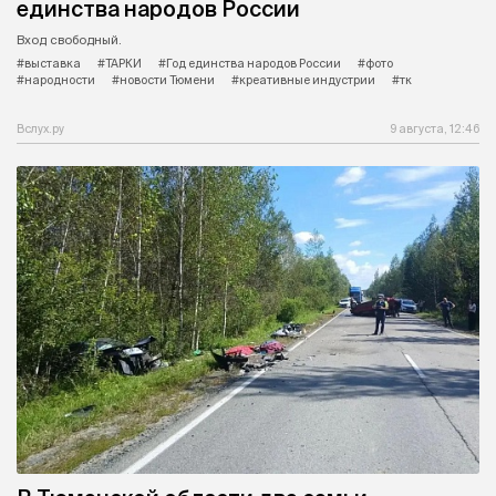
единства народов России
Вход свободный.
#выставка
#ТАРКИ
#Год единства народов России
#фото
#народности
#новости Тюмени
#креативные индустрии
#тк
Вслух.ру
9 августа, 12:46