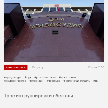
Вслух.ру
18 мая, 11:58
происшествия
#прокуратура
#суд
#уголовное дело
#мошенники
#мошенничество
#субсидии
#Тобольск
#Тюменская область
#тк
Трое из группировки сбежали.