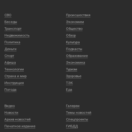
СВО
Происшествия
Беседы
Экономим
Транспорт
Общество
Недвижимость
Обзор
Политика
Культура
Деньги
Подкасты
Спорт
Образование
Афиша
Экономика
Технологии
Туризм
Страна и мир
Здоровье
Инструкция
ТЭК
Погода
Еда
Видео
Галереи
Новости
Темы новостей
Архив новостей
Спецпроекты
Печатное издание
ГИБДД