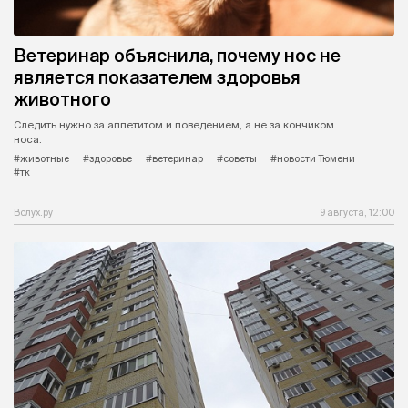
Ветеринар объяснила, почему нос не
является показателем здоровья
животного
Следить нужно за аппетитом и поведением, а не за кончиком
носа.
#животные
#здоровье
#ветеринар
#советы
#новости Тюмени
#тк
Вслух.ру
9 августа, 12:00