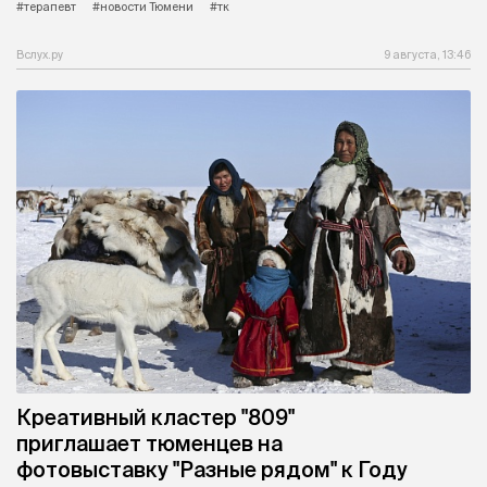
#терапевт
#новости Тюмени
#тк
Вслух.ру
9 августа, 13:46
Креативный кластер "809"
приглашает тюменцев на
фотовыставку "Разные рядом" к Году