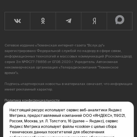
Сетевое издание «Тюменская интернет-газета "Вслух.ру"»
зарегистрировано Федеральной службой по надзору в сфере связи,
информационных технологий и массовых коммуникаций (Роскомнадзор),
серия Эл №ФС77-78856 от 07.08.2020 г. Учредитель: Автономная
некоммерческая организация «Телерадиокомпания "Тюменское
время"».
Подпись «партнерская новость» в материалах означает, что информация
имеет рекламный характер.
Политика конфиденциальности
Настоящий ресурс использует сервис веб-аналитики Яндекс
Редакция: 625035, Тюмень, пр. Геологоразведчиков, 28А
Метрика, предоставляемый компанией ООО «ЯНДЕКС», 119021,
(3452) 68-89-05
Россия, Москва, ул. Л. Толстого, 16 (далее — Яндекс), сервис
edit@vsluh.ru
Яндекс Метрика использует файлы «cookie» с целью сбора
технических данных посетителей для обеспечения
Главный редактор: Панкина Т.Ю.