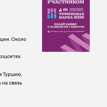
рции. Около
соцсетях.
в Турцию,
 на связь