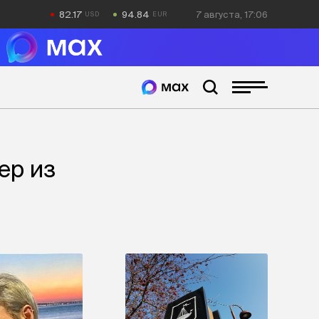
82.17
94.84
7 августа, 17:06
ер из