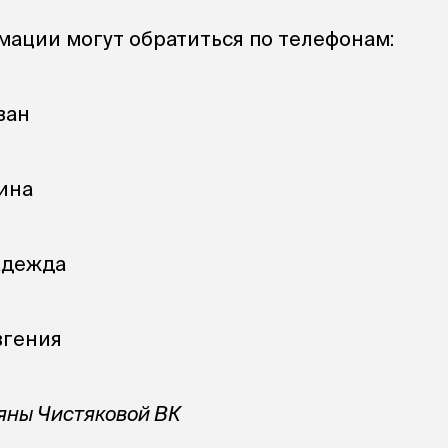
ации могут обратиться по телефонам:
ван
ина
дежда
гения
ьяны Чистяковой ВК