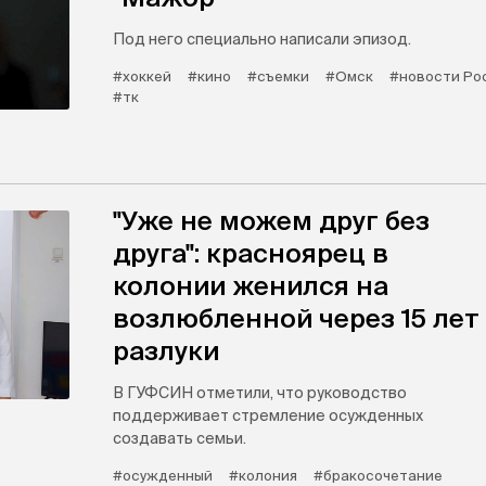
Под него специально написали эпизод.
#хоккей
#кино
#съемки
#Омск
#новости Ро
#тк
"Уже не можем друг без
друга": красноярец в
колонии женился на
возлюбленной через 15 лет
разлуки
В ГУФСИН отметили, что руководство
поддерживает стремление осужденных
создавать семьи.
#осужденный
#колония
#бракосочетание