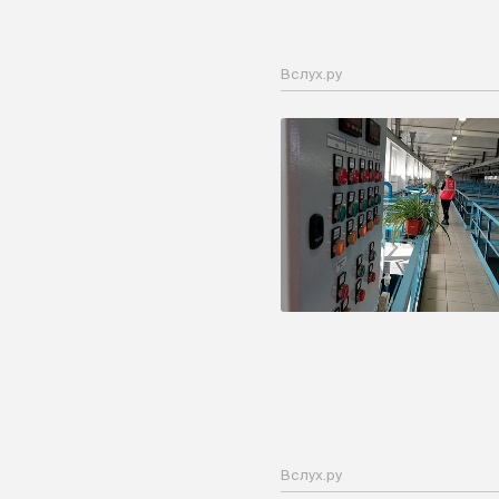
Вслух.ру
Вслух.ру