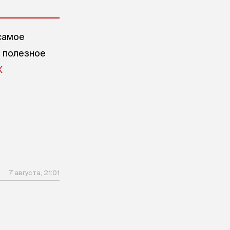
самое
е полезное
X
7 августа, 21:01