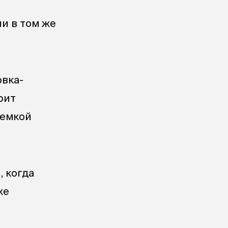
ли в том же
овка-
рит
немкой
, когда
же