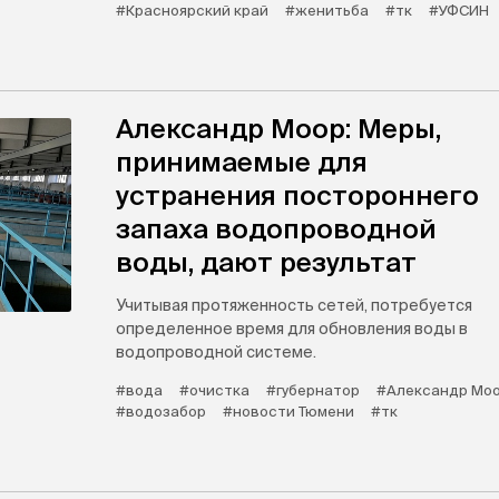
#Красноярский край
#женитьба
#тк
#УФСИН
Александр Моор: Меры,
принимаемые для
устранения постороннего
запаха водопроводной
воды, дают результат
Учитывая протяженность сетей, потребуется
определенное время для обновления воды в
водопроводной системе.
#вода
#очистка
#губернатор
#Александр Мо
#водозабор
#новости Тюмени
#тк