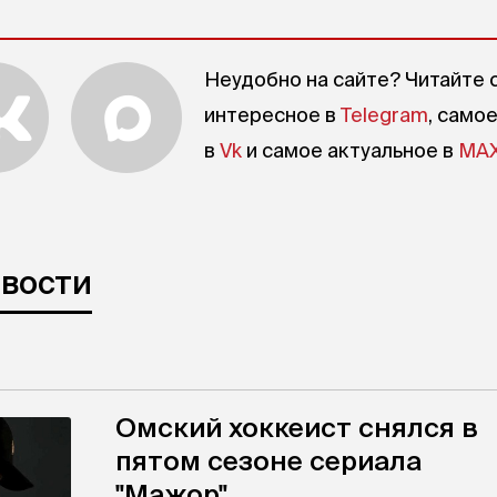
Неудобно на сайте? Читайте 
интересное в
Telegram
, само
в
Vk
и самое актуальное в
MA
овости
Омский хоккеист снялся в
пятом сезоне сериала
"Мажор"