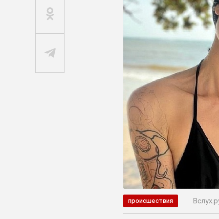
Вслух.р
происшествия