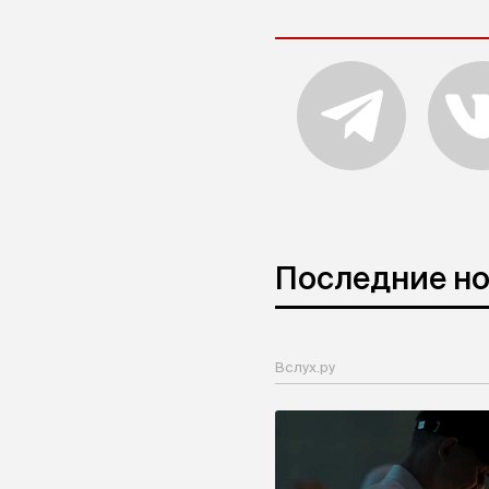
Последние н
Вслух.ру