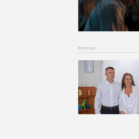
Вслух.ру