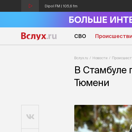
Dipol FM | 105,6 fm
СВО
Происшеств
Вслух.ru
Новости
Происшест
В Стамбуле 
Тюмени