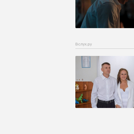
Вслух.ру