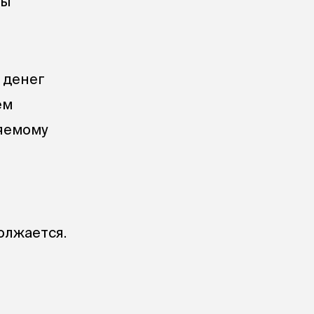
ты
 денег
ем
яемому
олжается.