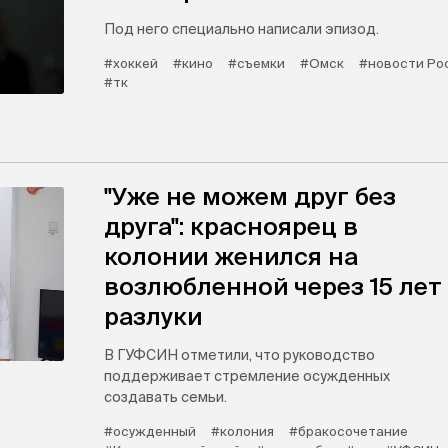
Под него специально написали эпизод.
#хоккей
#кино
#съемки
#Омск
#новости Ро
#тк
"Уже не можем друг без
друга": красноярец в
колонии женился на
возлюбленной через 15 лет
разлуки
В ГУФСИН отметили, что руководство
поддерживает стремление осужденных
создавать семьи.
#осужденный
#колония
#бракосочетание