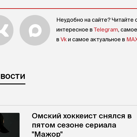
Неудобно на сайте? Читайте 
интересное в
Telegram
, само
в
Vk
и самое актуальное в
MA
овости
Омский хоккеист снялся в
пятом сезоне сериала
"Мажор"