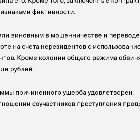
вила его. Кроме того, заключенные контрак
изнаками фиктивности.
али виновным в мошенничестве и переводе
юте на счета нерезидентов с использовани
нтов. Кроме колонии общего режима обвин
лн рублей.
уммы причиненного ущерба удовлетворен.
тношении соучастников преступления прод