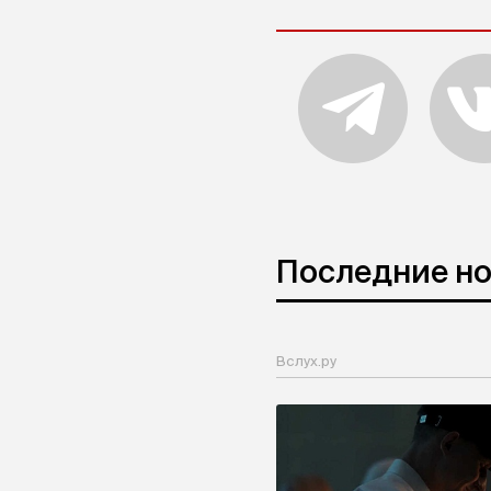
Последние н
Вслух.ру