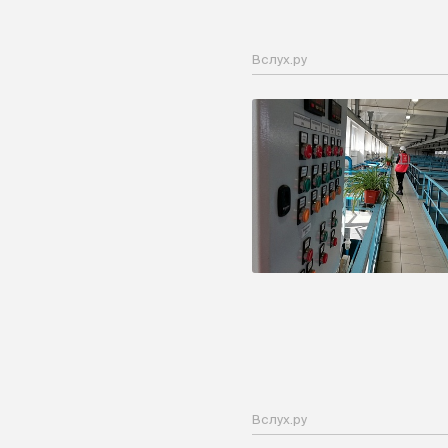
Вслух.ру
Вслух.ру