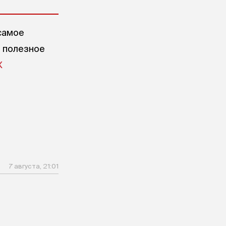
самое
е полезное
X
7 августа, 21:01