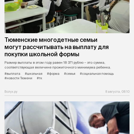
Тюменские многодетные семьи
могут рассчитывать на выплату для
покупки школьной формы
Размер выплаты в этом году равен 18 371 рублю – это сумма,
соответствующая величине прожиточного минимума ребенка.
#выплата
#школьная
#форма
#семья
#социальная помощь
#новости Тюмени
#тк
Вслух.ру
8 августа, 08:10