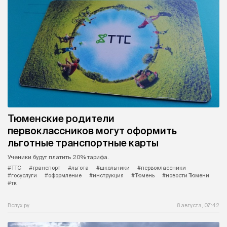
Тюменские родители
первоклассников могут оформить
льготные транспортные карты
Ученики будут платить 20% тарифа.
#ТТС
#транспорт
#льгота
#школьники
#первоклассники
#госуслуги
#оформление
#инструкция
#Тюмень
#новости Тюмени
#тк
Вслух.ру
8 августа, 07:42