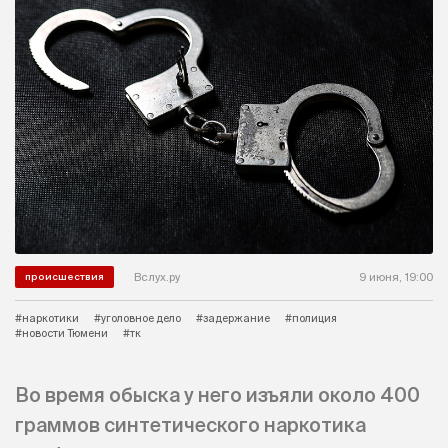
Вслух.ру
9 июня, 19:00
происшествия
#наркотики
#уголовное дело
#задержание
#полиция
#новости Тюмени
#тк
Во время обыска у него изъяли около 400
граммов синтетического наркотика