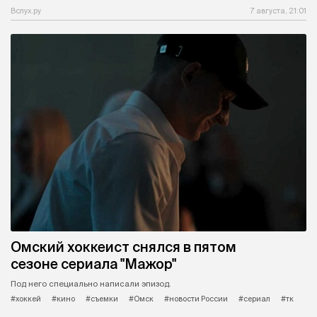
Вслух.ру
7 августа, 21:01
Омский хоккеист снялся в пятом
сезоне сериала "Мажор"
Под него специально написали эпизод.
#хоккей
#кино
#съемки
#Омск
#новости России
#сериал
#тк