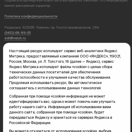
Подпись «партнерская новость» в материалах означает, что информация
имеет рекламный характер.
Политика конфиденциальности
Редакция: 625035, Тюмень, пр. Геологоразведчиков, 28А
(3452) 68-89-05
edit@vsluh.ru
Главный редактор: Панкина Т.Ю.
Настоящий ресурс использует сервис веб-аналитики Яндекс
kika@vsluh.ru
Метрика, предоставляемый компанией ООО «ЯНДЕКС», 119021,
Россия, Москва, ул. Л. Толстого, 16 (далее — Яндекс), сервис
По вопросам рекламы:
Яндекс Метрика использует файлы «cookie» с целью сбора
(3452) 68-89-78
технических данных посетителей для обеспечения
kotovaev@sibinformburo.ru
работоспособности и улучшения качества обслуживания.
mim@vsluh.ru
Продолжая использовать ресурс, Вы автоматически
соглашаетесь с использованием данных технологий.
Собранная при помощи «cookie» информация не может
идентифицировать вас, однако может помочь нам улучшить
работу нашего сайта. Информация об использовании вами
данного сайта, собранная при помощи «cookie», будет
передаваться Яндексу и храниться на серверах Яндекса в
Российской Федерации.
© 2000-2026 Тюменская интернет-газета «Вслух.ру»
16+
Карта сайта
Вы можете отказаться от использования «cookie», выбрав