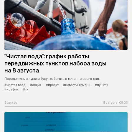
"Чистая вода": график работы
передвижных пунктов набора воды
на 8 августа
Передвижные пункты будут работать в течение всего дня.
#чистая вода
#акция
#проект
#новости Тюмени
#пункты
#нрафик
#тк
Вслух.ру
8 августа, 08:03