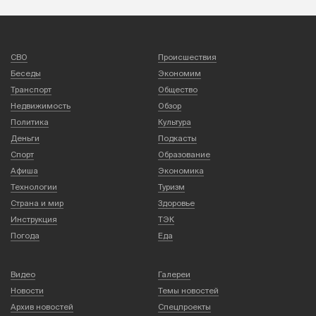
СВО
Происшествия
Беседы
Экономим
Транспорт
Общество
Недвижимость
Обзор
Политика
Культура
Деньги
Подкасты
Спорт
Образование
Афиша
Экономика
Технологии
Туризм
Страна и мир
Здоровье
Инструкция
ТЭК
Погода
Еда
Видео
Галереи
Новости
Темы новостей
Архив новостей
Спецпроекты