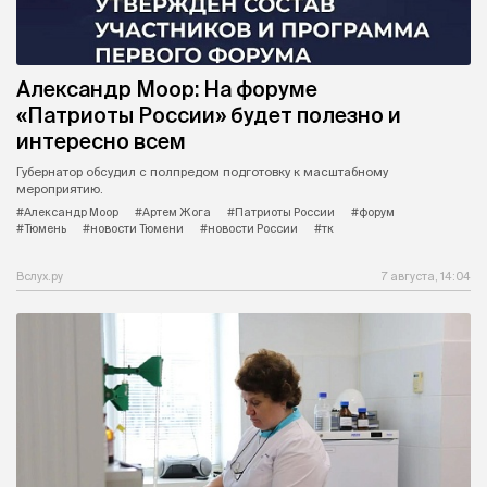
Александр Моор: На форуме
«Патриоты России» будет полезно и
интересно всем
Губернатор обсудил с полпредом подготовку к масштабному
мероприятию.
#Александр Моор
#Артем Жога
#Патриоты России
#форум
#Тюмень
#новости Тюмени
#новости России
#тк
Вслух.ру
7 августа, 14:04