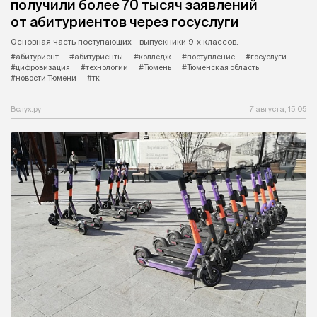
получили более 70 тысяч заявлений
от абитуриентов через госуслуги
Основная часть поступающих - выпускники 9-х классов.
#абитуриент
#абитуриенты
#колледж
#поступление
#госуслуги
#цифровизация
#технологии
#Тюмень
#Тюменская область
#новости Тюмени
#тк
Вслух.ру
7 августа, 15:05