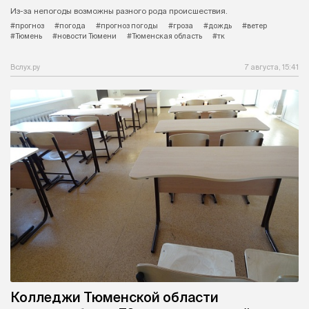
Из-за непогоды возможны разного рода происшествия.
#прогноз
#погода
#прогноз погоды
#гроза
#дождь
#ветер
#Тюмень
#новости Тюмени
#Тюменская область
#тк
Вслух.ру
7 августа, 15:41
Колледжи Тюменской области