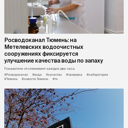
Росводоканал Тюмень: на
Метелевских водоочистных
сооружениях фиксируется
улучшение качества воды по запаху
Показатели отслеживают каждые два часа.
#Росводоканал
#вода
#качество
#проверка
#лаборатория
#Тюмень
#новости Тюмени
#тк