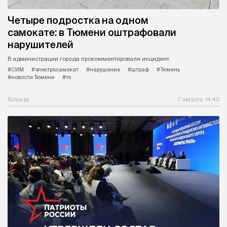
Четыре подростка на одном
самокате: в Тюмени оштрафовали
нарушителей
В администрации города прокомментировали инцидент.
#СИМ
#электросамокат
#нарушение
#штраф
#Тюмень
#новости Тюмени
#тк
Вслух.ру
7 августа, 14:40