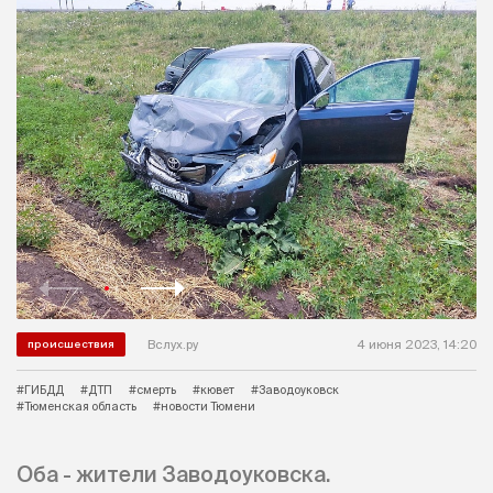
Вслух.ру
4 июня 2023, 14:20
происшествия
#ГИБДД
#ДТП
#смерть
#кювет
#Заводоуковск
#Тюменская область
#новости Тюмени
Оба - жители Заводоуковска.