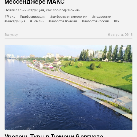
мессенджере МАКС
Появилась инструкция, как его подключить.
#Макс
#цифровизация
#цифровые технологии
#подростки
#инструкция
#Тюмень
#новости Тюмени
#новости России
#тк
Вслух.ру
6 августа, 09:18
Уровень Туры в Тюмени 6 августа