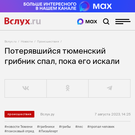
Вслух.ru
Новости
Происшествия
Потерявшийся тюменский
грибник спал, пока его искали
Вслух.ру
7 августа 2023, 14:25
происшествия
#новости Тюмени
#грибники
#грибы
#лес
#пропал человек
#поисковый отряд
#ЛизаАлерт