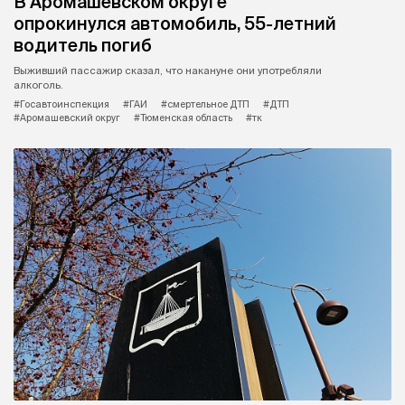
В Аромашевском округе
опрокинулся автомобиль, 55-летний
водитель погиб
Выживший пассажир сказал, что накануне они употребляли
алкоголь.
#Госавтоинспекция
#ГАИ
#смертельное ДТП
#ДТП
#Аромашевский округ
#Тюменская область
#тк