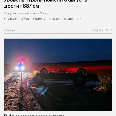
достиг 887 см
За сутки он снизился на 2 см.
#паводок
#Тура
#Тюмень
#новости Тюмени
#тк
Вслух.ру
6 августа, 09:02