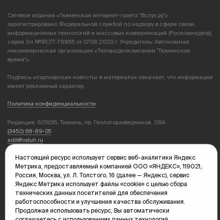
Сетевое издание «Тюменская интернет-газета "Вслух.ру"»
зарегистрировано Федеральной службой по надзору в сфере связи,
информационных технологий и массовых коммуникаций (Роскомнадзор),
серия Эл №ФС77-78856 от 07.08.2020 г. Учредитель: Автономная
некоммерческая организация «Телерадиокомпания "Тюменское
время"».
Подпись «партнерская новость» в материалах означает, что информация
имеет рекламный характер.
Политика конфиденциальности
Редакция: 625035, Тюмень, пр. Геологоразведчиков, 28А
(3452) 68-89-05
edit@vsluh.ru
Настоящий ресурс использует сервис веб-аналитики Яндекс
Главный редактор: Панкина Т.Ю.
Метрика, предоставляемый компанией ООО «ЯНДЕКС», 119021,
kika@vsluh.ru
Россия, Москва, ул. Л. Толстого, 16 (далее — Яндекс), сервис
Яндекс Метрика использует файлы «cookie» с целью сбора
По вопросам рекламы:
технических данных посетителей для обеспечения
(3452) 68-89-78
работоспособности и улучшения качества обслуживания.
kotovaev@sibinformburo.ru
Продолжая использовать ресурс, Вы автоматически
mim@vsluh.ru
соглашаетесь с использованием данных технологий.