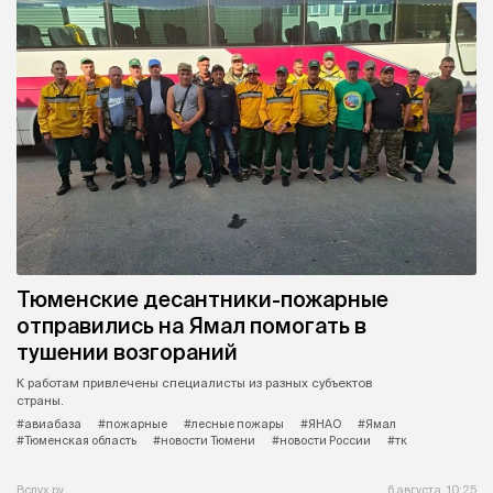
Тюменские десантники-пожарные
отправились на Ямал помогать в
тушении возгораний
К работам привлечены специалисты из разных субъектов
страны.
#авиабаза
#пожарные
#лесные пожары
#ЯНАО
#Ямал
#Тюменская область
#новости Тюмени
#новости России
#тк
Вслух.ру
6 августа, 10:25