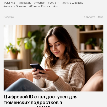
#ОКБ №2
#переход
#корпус
#ремонт
#Ольга Швецова
#новости Тюмени
#Единая Россия
#тк
Вслух.ру
6 августа, 09:54
Цифровой ID стал доступен для
тюменских подростков в