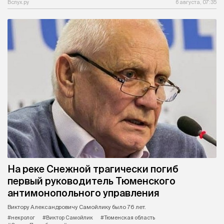
Вслух.ру
6 августа, 07:35
На реке Снежной трагически погиб
первый руководитель Тюменского
антимонопольного управления
Виктору Александровичу Самойлику было 76 лет.
#некролог
#Виктор Самойлик
#Тюменская область