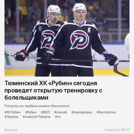
Тюменский ХК «Рубин» сегодня
проведет открытую тренировку с
болельщиками
Попасть на трибуны можно бесплатно.
#ХК Рубин
#Рубин
#ВХЛ
#хоккей
#тренировка
#бесплатно
#Тюмень
#новости Тюмени
#тк
Вслух.ру
6 августа, 08:07