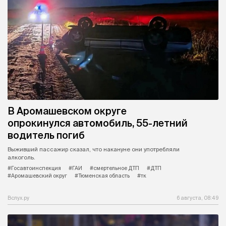
В Аромашевском округе
опрокинулся автомобиль, 55-летний
водитель погиб
Выживший пассажир сказал, что накануне они употребляли
алкоголь.
#Госавтоинспекция
#ГАИ
#смертельное ДТП
#ДТП
#Аромашевский округ
#Тюменская область
#тк
Вслух.ру
6 августа, 08:49