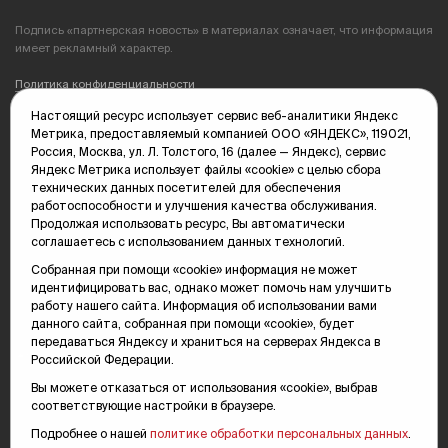
Подпись «партнерская новость» в материалах означает, что информация
имеет рекламный характер.
Политика конфиденциальности
Настоящий ресурс использует сервис веб-аналитики Яндекс
Редакция: 625035, Тюмень, пр. Геологоразведчиков, 28А
Метрика, предоставляемый компанией ООО «ЯНДЕКС», 119021,
(3452) 68-89-05
Россия, Москва, ул. Л. Толстого, 16 (далее — Яндекс), сервис
edit@vsluh.ru
Яндекс Метрика использует файлы «cookie» с целью сбора
технических данных посетителей для обеспечения
Главный редактор: Панкина Т.Ю.
работоспособности и улучшения качества обслуживания.
kika@vsluh.ru
Продолжая использовать ресурс, Вы автоматически
соглашаетесь с использованием данных технологий.
По вопросам рекламы:
(3452) 68-89-78
Собранная при помощи «cookie» информация не может
kotovaev@sibinformburo.ru
идентифицировать вас, однако может помочь нам улучшить
mim@vsluh.ru
работу нашего сайта. Информация об использовании вами
данного сайта, собранная при помощи «cookie», будет
передаваться Яндексу и храниться на серверах Яндекса в
Российской Федерации.
Вы можете отказаться от использования «cookie», выбрав
соответствующие настройки в браузере.
Подробнее о нашей
политике обработки персональных данных
.