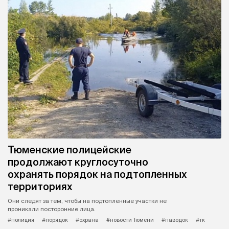
Тюменские полицейские
продолжают круглосуточно
охранять порядок на подтопленных
территориях
Они следят за тем, чтобы на подтопленные участки не
проникали посторонние лица.
#полиция
#порядок
#охрана
#новости Тюмени
#паводок
#тк