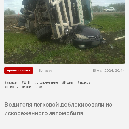
Вслух.ру
19 мая 2024, 20:44
происшествия
#авария
#ДТП
#столкновение
#Ишим
#трасса
#новости Тюмени
#тек
Водителя легковой деблокировали из
искореженного автомобиля.