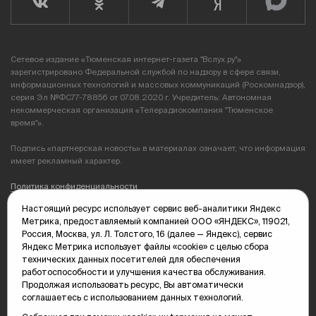
Сетевое издание «Тюменская интернет-газета "Вслух.ру"»
зарегистрировано Федеральной службой по надзору в сфере связи,
информационных технологий и массовых коммуникаций (Роскомнадзор),
серия Эл №ФС77-78856 от 07.08.2020 г. Учредитель: Автономная
некоммерческая организация «Телерадиокомпания "Тюменское
время"».
Подпись «партнерская новость» в материалах означает, что информация
имеет рекламный характер.
Политика конфиденциальности
Настоящий ресурс использует сервис веб-аналитики Яндекс
Редакция: 625035, Тюмень, пр. Геологоразведчиков, 28А
Метрика, предоставляемый компанией ООО «ЯНДЕКС», 119021,
(3452) 68-89-05
Россия, Москва, ул. Л. Толстого, 16 (далее — Яндекс), сервис
edit@vsluh.ru
Яндекс Метрика использует файлы «cookie» с целью сбора
технических данных посетителей для обеспечения
Главный редактор: Панкина Т.Ю.
работоспособности и улучшения качества обслуживания.
kika@vsluh.ru
Продолжая использовать ресурс, Вы автоматически
соглашаетесь с использованием данных технологий.
По вопросам рекламы:
(3452) 68-89-78