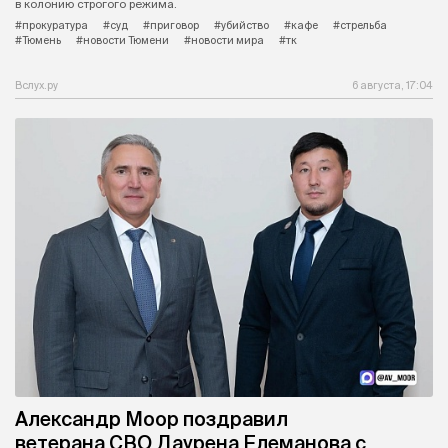
в колонию строгого режима.
#прокуратура
#суд
#приговор
#убийство
#кафе
#стрельба
#Тюмень
#новости Тюмени
#новости мира
#тк
Вслух.ру
6 августа, 17:04
Александр Моор поздравил
ветерана СВО Даурена Елеманова с