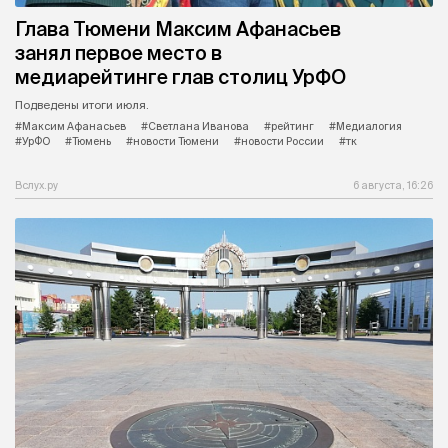
Глава Тюмени Максим Афанасьев
занял первое место в
медиарейтинге глав столиц УрФО
Подведены итоги июля.
#Максим Афанасьев
#Светлана Иванова
#рейтинг
#Медиалогия
#УрФО
#Тюмень
#новости Тюмени
#новости России
#тк
Вслух.ру
6 августа, 16:26