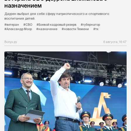
назначением
Даурен выбрал для себя сферу патриотического и спортивного
воспитания детей.
#ветеран
#СВО
#Боевой кадровый резерв
#губернатор
#Александр Моор
#назначение
#новости Тюмени
#тк
Вслух.ру
6 августа, 16:47