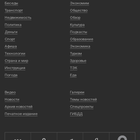
Беседы
Экономим
Транспорт
Общество
Недвижимость
Обзор
Политика
Культура
Деньги
Подкасты
Спорт
Образование
Афиша
Экономика
Технологии
Туризм
Страна и мир
Здоровье
Инструкция
ТЭК
Погода
Еда
Видео
Галереи
Новости
Темы новостей
Архив новостей
Спецпроекты
Печатное издание
ГИБДД