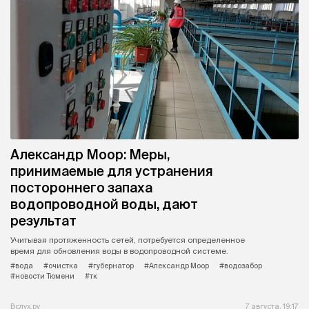
Александр Моор: Меры,
принимаемые для устранения
постороннего запаха
водопроводной воды, дают
результат
Учитывая протяженность сетей, потребуется определенное
время для обновления воды в водопроводной системе.
#вода
#очистка
#губернатор
#Александр Моор
#водозабор
#новости Тюмени
#тк
Вслух.ру
7 августа, 19:17