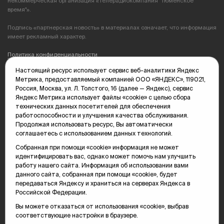
некоммерческая организация «Телерадиокомпания "Тюменское
время"».
Подпись «партнерская новость» в материалах означает, что информация
имеет рекламный характер.
Политика конфиденциальности
Настоящий ресурс использует сервис веб-аналитики Яндекс
Редакция: 625035, Тюмень, пр. Геологоразведчиков, 28А
Метрика, предоставляемый компанией ООО «ЯНДЕКС», 119021,
(3452) 68-89-05
Россия, Москва, ул. Л. Толстого, 16 (далее — Яндекс), сервис
edit@vsluh.ru
Яндекс Метрика использует файлы «cookie» с целью сбора
технических данных посетителей для обеспечения
Главный редактор: Панкина Т.Ю.
работоспособности и улучшения качества обслуживания.
kika@vsluh.ru
Продолжая использовать ресурс, Вы автоматически
соглашаетесь с использованием данных технологий.
По вопросам рекламы:
(3452) 68-89-78
Собранная при помощи «cookie» информация не может
kotovaev@sibinformburo.ru
идентифицировать вас, однако может помочь нам улучшить
mim@vsluh.ru
работу нашего сайта. Информация об использовании вами
данного сайта, собранная при помощи «cookie», будет
передаваться Яндексу и храниться на серверах Яндекса в
Российской Федерации.
Вы можете отказаться от использования «cookie», выбрав
соответствующие настройки в браузере.