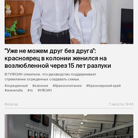
"Уже не можем друг без друга":
красноярец в колонии женился на
возлюбленной через 15 лет разлуки
В ГУФСИН отметили, что руководство поддерживает
стремление осужденных создавать семьи.
#осужденный
#колония
#бракосочетание
#Красноярский край
#женитьба
#тк
#УФСИН
Вслух.ру
7 августа, 19:45