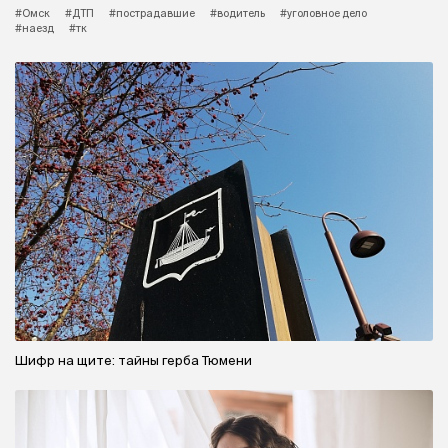
#Омск
#ДТП
#пострадавшие
#водитель
#уголовное дело
#наезд
#тк
Шифр на щите: тайны герба Тюмени