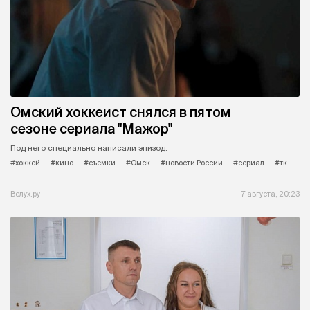
Омский хоккеист снялся в пятом
сезоне сериала "Мажор"
Под него специально написали эпизод.
#хоккей
#кино
#съемки
#Омск
#новости России
#сериал
#тк
Вслух.ру
7 августа, 20:23