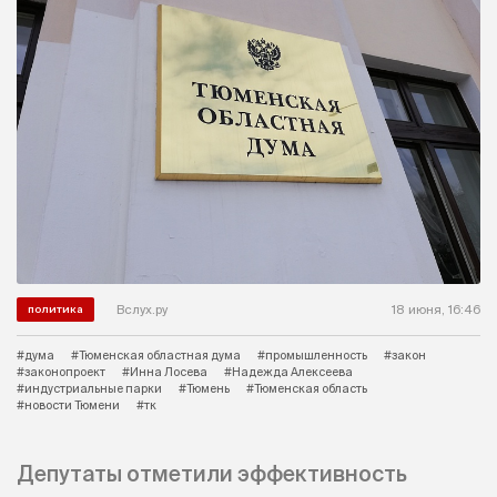
Вслух.ру
18 июня, 16:46
политика
#дума
#Тюменская областная дума
#промышленность
#закон
#законопроект
#Инна Лосева
#Надежда Алексеева
#индустриальные парки
#Тюмень
#Тюменская область
#новости Тюмени
#тк
Депутаты отметили эффективность