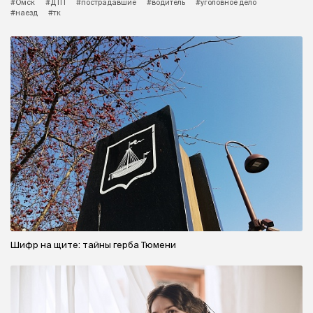
#Омск
#ДТП
#пострадавшие
#водитель
#уголовное дело
#наезд
#тк
Шифр на щите: тайны герба Тюмени