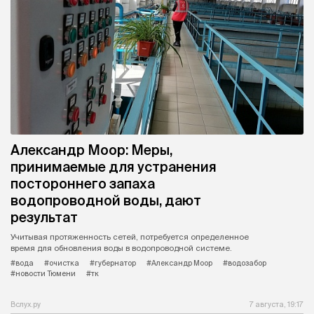
Александр Моор: Меры,
принимаемые для устранения
постороннего запаха
водопроводной воды, дают
результат
Учитывая протяженность сетей, потребуется определенное
время для обновления воды в водопроводной системе.
#вода
#очистка
#губернатор
#Александр Моор
#водозабор
#новости Тюмени
#тк
Вслух.ру
7 августа, 19:17