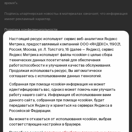
время"».
Подпись «партнерская новость» в материалах означает, что информация
имеет рекламный характер.
Политика конфиденциальности
Настоящий ресурс использует сервис веб-аналитики Яндекс
Редакция: 625035, Тюмень, пр. Геологоразведчиков, 28А
Метрика, предоставляемый компанией ООО «ЯНДЕКС», 119021,
(3452) 68-89-05
Россия, Москва, ул. Л. Толстого, 16 (далее — Яндекс), сервис
edit@vsluh.ru
Яндекс Метрика использует файлы «cookie» с целью сбора
технических данных посетителей для обеспечения
Главный редактор: Панкина Т.Ю.
работоспособности и улучшения качества обслуживания.
kika@vsluh.ru
Продолжая использовать ресурс, Вы автоматически
соглашаетесь с использованием данных технологий.
По вопросам рекламы:
(3452) 68-89-78
Собранная при помощи «cookie» информация не может
kotovaev@sibinformburo.ru
идентифицировать вас, однако может помочь нам улучшить
mim@vsluh.ru
работу нашего сайта. Информация об использовании вами
данного сайта, собранная при помощи «cookie», будет
передаваться Яндексу и храниться на серверах Яндекса в
Российской Федерации.
Вы можете отказаться от использования «cookie», выбрав
соответствующие настройки в браузере.