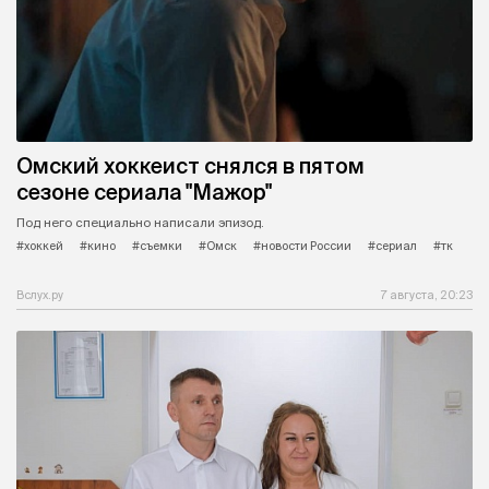
Омский хоккеист снялся в пятом
сезоне сериала "Мажор"
Под него специально написали эпизод.
#хоккей
#кино
#съемки
#Омск
#новости России
#сериал
#тк
Вслух.ру
7 августа, 20:23