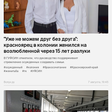
"Уже не можем друг без друга":
красноярец в колонии женился на
возлюбленной через 15 лет разлуки
В ГУФСИН отметили, что руководство поддерживает
стремление осужденных создавать семьи.
#осужденный
#колония
#бракосочетание
#Красноярский край
#женитьба
#тк
#УФСИН
Вслух.ру
7 августа, 19:45