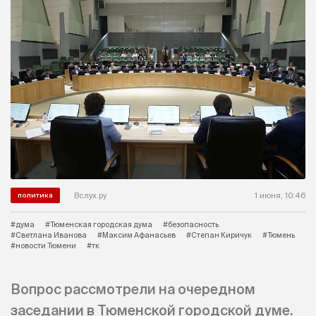
Вслух.ру
1 июня, 10:46
политика
#дума
#Тюменская городская дума
#безопасность
#Светлана Иванова
#Максим Афанасьев
#Степан Киричук
#Тюмень
#новости Тюмени
#тк
Вопрос рассмотрели на очередном
заседании в Тюменской городской думе.