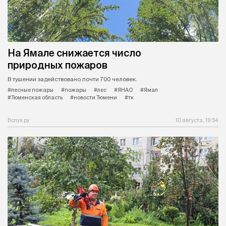
На Ямале снижается число
природных пожаров
В тушении задействовано почти 700 человек.
#лесные пожары
#пожары
#лес
#ЯНАО
#Ямал
#Тюменская область
#новости Тюмени
#тк
Вслух.ру
10 августа, 19:54