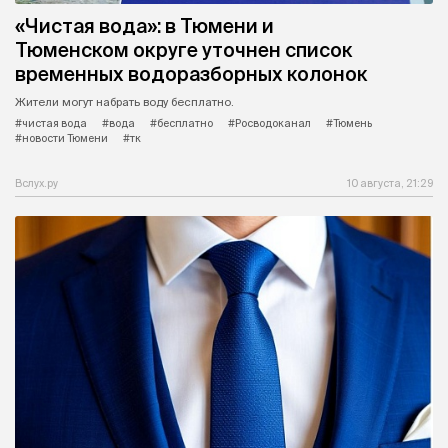
«Чистая вода»: в Тюмени и
Тюменском округе уточнен список
временных водоразборных колонок
Жители могут набрать воду бесплатно.
#чистая вода
#вода
#бесплатно
#Росводоканал
#Тюмень
#новости Тюмени
#тк
Вслух.ру
10 августа, 21:29