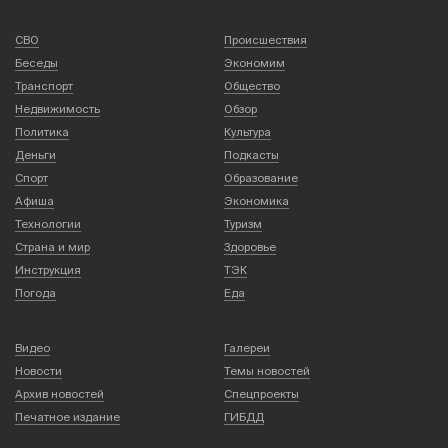
СВО
Происшествия
Беседы
Экономим
Транспорт
Общество
Недвижимость
Обзор
Политика
Культура
Деньги
Подкасты
Спорт
Образование
Афиша
Экономика
Технологии
Туризм
Страна и мир
Здоровье
Инструкция
ТЭК
Погода
Еда
Видео
Галереи
Новости
Темы новостей
Архив новостей
Спецпроекты
Печатное издание
ГИБДД