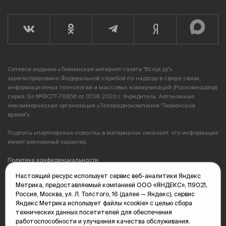
Сетевое издание «Тюменская интернет-газета "Вслух.ру"»
зарегистрировано Федеральной службой по надзору в сфере связи,
информационных технологий и массовых коммуникаций (Роскомнадзор),
серия Эл №ФС77-78856 от 07.08.2020 г. Учредитель: Автономная
некоммерческая организация «Телерадиокомпания "Тюменское
время"».
Подпись «партнерская новость» в материалах означает, что информация
имеет рекламный характер.
Политика конфиденциальности
Настоящий ресурс использует сервис веб-аналитики Яндекс
Редакция: 625035, Тюмень, пр. Геологоразведчиков, 28А
Метрика, предоставляемый компанией ООО «ЯНДЕКС», 119021,
(3452) 68-89-05
Россия, Москва, ул. Л. Толстого, 16 (далее — Яндекс), сервис
edit@vsluh.ru
Яндекс Метрика использует файлы «cookie» с целью сбора
технических данных посетителей для обеспечения
Главный редактор: Панкина Т.Ю.
работоспособности и улучшения качества обслуживания.
kika@vsluh.ru