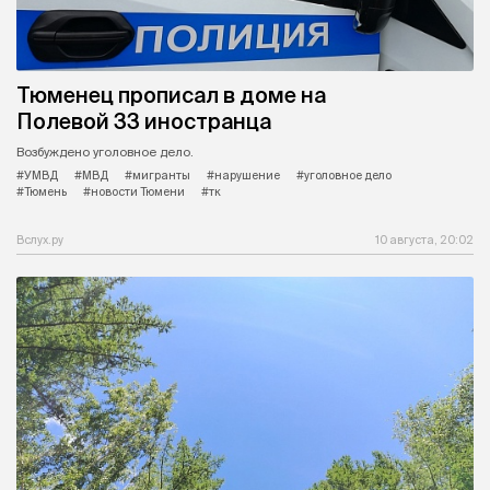
Тюменец прописал в доме на
Полевой 33 иностранца
Возбуждено уголовное дело.
#УМВД
#МВД
#мигранты
#нарушение
#уголовное дело
#Тюмень
#новости Тюмени
#тк
Вслух.ру
10 августа, 20:02