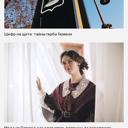
Шифр на щите: тайны герба Тюмени
Мода из Парижа: как одевались тюменцы до революции