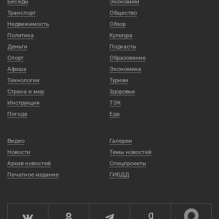
Беседы
Экономим
Транспорт
Общество
Недвижимость
Обзор
Политика
Культура
Деньги
Подкасты
Спорт
Образование
Афиша
Экономика
Технологии
Туризм
Страна и мир
Здоровье
Инструкция
ТЭК
Погода
Еда
Видео
Галереи
Новости
Темы новостей
Архив новостей
Спецпроекты
Печатное издание
ГИБДД