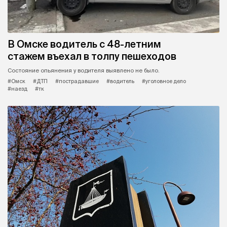
В Омске водитель с 48-летним
стажем въехал в толпу пешеходов
Состояние опьянения у водителя выявлено не было.
#Омск
#ДТП
#пострадавшие
#водитель
#уголовное дело
#наезд
#тк