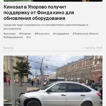
Кинозал в Упорово получит
поддержку от Фонда кино для
обновления оборудования
Средства будут направлены на приобретение комплектующих и
расходников.
#кинозал
#Упорово
#Фонд кино
#поддержка
#Тюменская область
#оборудование
#тк
Вслух.ру
7 августа, 18:45