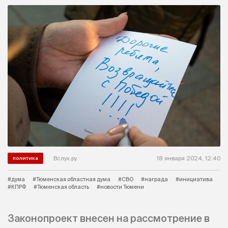
Вслух.ру
18 января 2024, 12:40
политика
#дума
#Тюменская областная дума
#СВО
#награда
#инициатива
#КПРФ
#Тюменская область
#новости Тюмени
Законопроект внесен на рассмотрение в