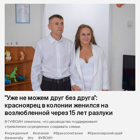
"Уже не можем друг без друга":
красноярец в колонии женился на
возлюбленной через 15 лет разлуки
В ГУФСИН отметили, что руководство поддерживает
стремление осужденных создавать семьи.
#осужденный
#колония
#бракосочетание
#Красноярский край
#женитьба
#тк
#УФСИН