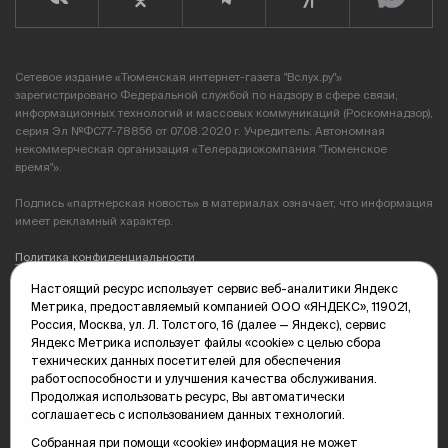
Сетевое издание «Тюменская интернет-газета "Вслух.ру"»
зарегистрировано Федеральной службой по надзору в сфере связи,
информационных технологий и массовых коммуникаций (Роскомнадзор),
серия Эл №ФС77-78856 от 07.08.2020 г. Учредитель: Автономная
некоммерческая организация «Телерадиокомпания "Тюменское
время"».
Подпись «партнерская новость» в материалах означает, что информация
имеет рекламный характер.
Политика конфиденциальности
Настоящий ресурс использует сервис веб-аналитики Яндекс
Редакция: 625035, Тюмень, пр. Геологоразведчиков, 28А
Метрика, предоставляемый компанией ООО «ЯНДЕКС», 119021,
(3452) 68-89-05
Россия, Москва, ул. Л. Толстого, 16 (далее — Яндекс), сервис
edit@vsluh.ru
Яндекс Метрика использует файлы «cookie» с целью сбора
технических данных посетителей для обеспечения
Главный редактор: Панкина Т.Ю.
работоспособности и улучшения качества обслуживания.
kika@vsluh.ru
Продолжая использовать ресурс, Вы автоматически
соглашаетесь с использованием данных технологий.
По вопросам рекламы:
(3452) 68-89-78
Собранная при помощи «cookie» информация не может