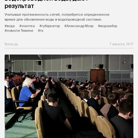
результат
Учитывая протяженность сетей, потребуется определенное
время для обновления воды в водопроводной системе.
#вода
#очистка
#губернатор
#Александр Моор
#водозабор
#новости Тюмени
#тк
Вслух.ру
7 августа, 19:17