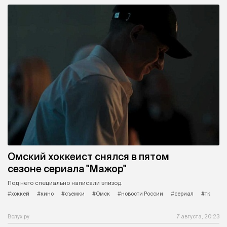
Омский хоккеист снялся в пятом
сезоне сериала "Мажор"
Под него специально написали эпизод.
#хоккей
#кино
#съемки
#Омск
#новости России
#сериал
#тк
Вслух.ру
7 августа, 20:23