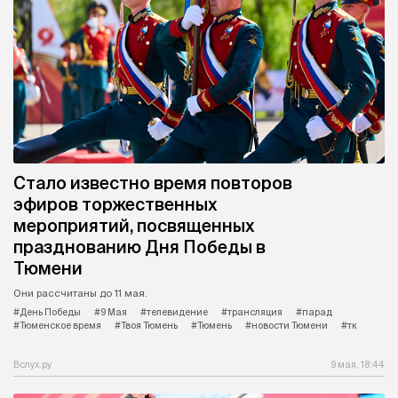
Стало известно время повторов
эфиров торжественных
мероприятий, посвященных
празднованию Дня Победы в
Тюмени
Они рассчитаны до 11 мая.
#День Победы
#9 Мая
#телевидение
#трансляция
#парад
#Тюменское время
#Твоя Тюмень
#Тюмень
#новости Тюмени
#тк
Вслух.ру
9 мая, 18:44