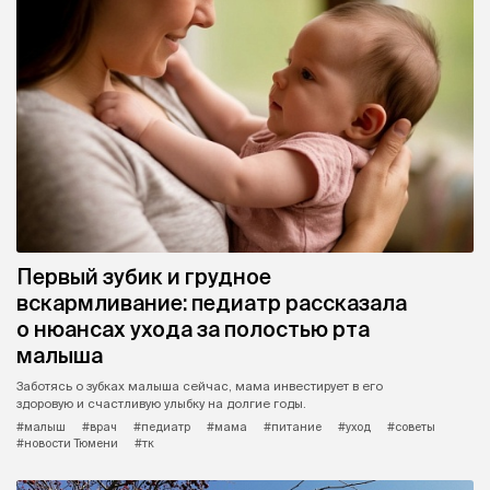
Первый зубик и грудное
вскармливание: педиатр рассказала
о нюансах ухода за полостью рта
малыша
Заботясь о зубках малыша сейчас, мама инвестирует в его
здоровую и счастливую улыбку на долгие годы.
#малыш
#врач
#педиатр
#мама
#питание
#уход
#советы
#новости Тюмени
#тк