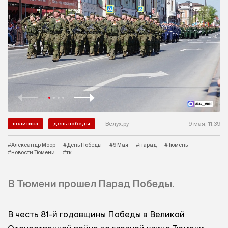
Вслух.ру
9 мая, 11:39
политика
день победы
#Александр Моор
#День Победы
#9 Мая
#парад
#Тюмень
#новости Тюмени
#тк
В Тюмени прошел Парад Победы.
В честь 81-й годовщины Победы в Великой