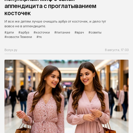
аппендицита с проглатыванием
косточек
И все же детям лучше очищать арбуз от косточек, и дело тут
вовсе не в аппендиците.
#дети
#арбуз
#косточки
#питание
#врач
#советы
#новости Тюмени
#тк
Вслух.ру
8 августа, 17:03