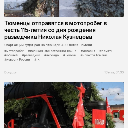
Тюменцы отправятся в мотопробег в
честь 115-летия со дня рождения
разведчика Николая Кузнецова
Старт акции будет дан на площади 400-летия Тюмени.
#мотопробег
#Великая Отечественная война
#история
#память
#юбилей
#разведчик
#легенда
#Тюмень
#новости Тюмени
#новости России
#тк
Вслух.ру
13 мая, 07:30