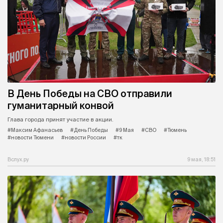
В День Победы на СВО отправили
гуманитарный конвой
Глава города принят участие в акции.
#Максим Афанасьев
#День Победы
#9 Мая
#СВО
#Тюмень
#новости Тюмени
#новости России
#тк
Вслух.ру
9 мая, 18:51