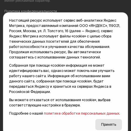
имеет рекламный характер.
Политика конфиденциальности
Настоящий ресурс использует сервис веб-аналитики Яндекс
Редакция: 625035, Тюмень, пр. Геологоразведчиков, 28А
Метрика, предоставляемый компанией ООО «ЯНДЕКС», 119021,
(3452) 68-89-05
Россия, Москва, ул. Л. Толстого, 16 (далее — Яндекс), сервис
edit@vsluh.ru
Яндекс Метрика использует файлы «cookie» с целью сбора
технических данных посетителей для обеспечения
Главный редактор: Панкина Т.Ю.
работоспособности и улучшения качества обслуживания.
kika@vsluh.ru
Продолжая использовать ресурс, Вы автоматически
соглашаетесь с использованием данных технологий.
По вопросам рекламы:
(3452) 68-89-78
Собранная при помощи «cookie» информация не может
kotovaev@sibinformburo.ru
идентифицировать вас, однако может помочь нам улучшить
mim@vsluh.ru
работу нашего сайта. Информация об использовании вами
данного сайта, собранная при помощи «cookie», будет
передаваться Яндексу и храниться на серверах Яндекса в
Российской Федерации.
Вы можете отказаться от использования «cookie», выбрав
соответствующие настройки в браузере.
Подробнее о нашей
политике обработки персональных данных
.
© 2000-2026 Тюменская интернет-газета «Вслух.ру»
16+
Карта сайта
Принять