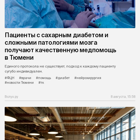
Пациенты с сахарным диабетом и
сложными патологиями мозга
получают качественную медпомощь
в Тюмени
Единого протокола не существует, подход к каждому пациенту
сугубо индивидуален.
#ФЦН
#врачи
#помощь
#диабет
#нейрохирургия
#новости Тюмени
#тк
Вслух.ру
8 августа, 15:58