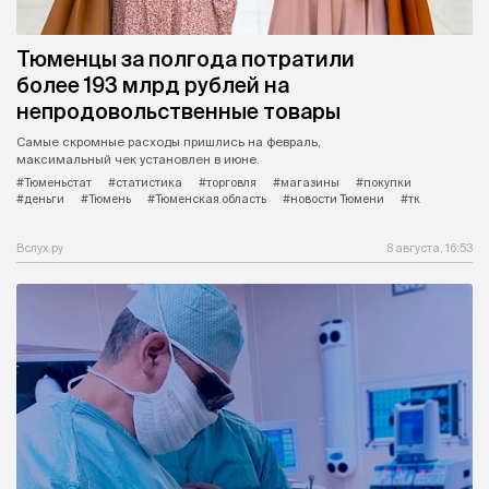
Тюменцы за полгода потратили
более 193 млрд рублей на
непродовольственные товары
Самые скромные расходы пришлись на февраль,
максимальный чек установлен в июне.
#Тюменьстат
#статистика
#торговля
#магазины
#покупки
#деньги
#Тюмень
#Тюменская область
#новости Тюмени
#тк
Вслух.ру
8 августа, 16:53