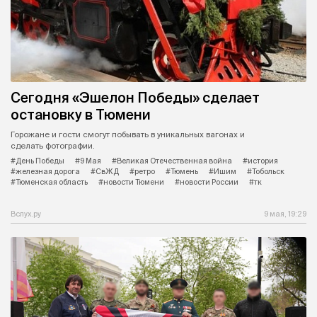
Сегодня «Эшелон Победы» сделает
остановку в Тюмени
Горожане и гости смогут побывать в уникальных вагонах и
сделать фотографии.
#День Победы
#9 Мая
#Великая Отечественная война
#история
#железная дорога
#СвЖД
#ретро
#Тюмень
#Ишим
#Тобольск
#Тюменская область
#новости Тюмени
#новости России
#тк
Вслух.ру
9 мая, 19:29