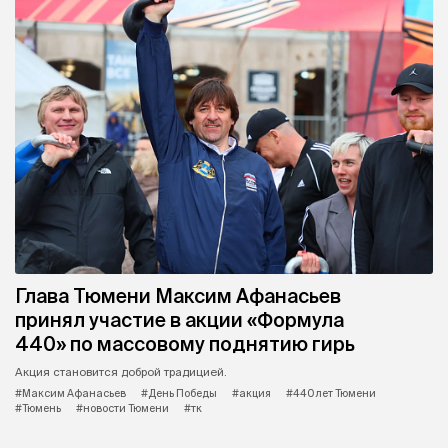
Глава Тюмени Максим Афанасьев
принял участие в акции «Формула
440» по массовому поднятию гирь
Акция становится доброй традицией.
#Максим Афанасьев
#День Победы
#акция
#440 лет Тюмени
#Тюмень
#новости Тюмени
#тк