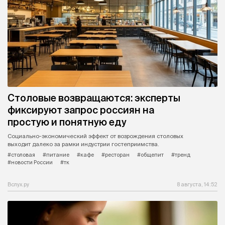
Столовые возвращаются: эксперты
фиксируют запрос россиян на
простую и понятную еду
Социально-экономический эффект от возрождения столовых
выходит далеко за рамки индустрии гостеприимства.
#столовая
#питание
#кафе
#ресторан
#общепит
#тренд
#новости России
#тк
Вслух.ру
8 августа, 14:52