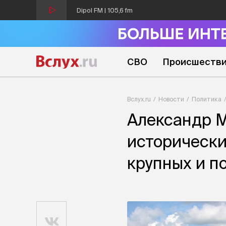
Dipol FM | 105,6 fm
СВО
Происшеств
Вслух.ru
Новости
Политика
Александр М
исторически
крупных и п