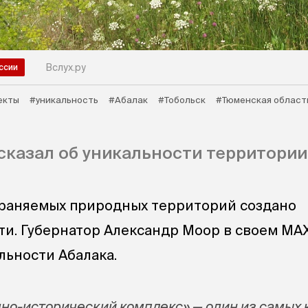
Вслух.ру
ссии
екты
#уникальность
#Абалак
#Тобольск
#Тюменская област
сказал об уникальности территории
храняемых природных территорий создано
ти. Губернатор Александр Моор в своем МА
льности Абалака.
но-исторический комплекс» — один из самых 