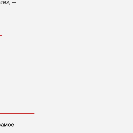
ие», —
-
самое