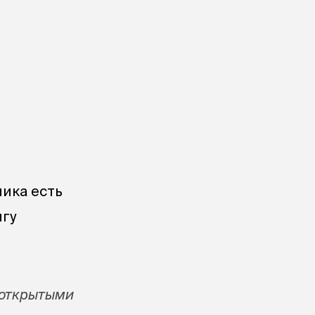
ника есть
игу
 открытыми