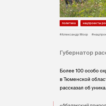
политика
нацпроекты ро
#Александр Моор
#нацпро
Губернатор рас
Более 100 особо о
в Тюменской облас
рассказал об уника
«Абалакский природ