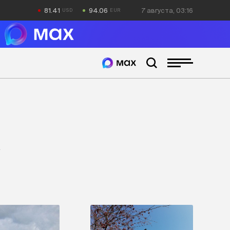
81.41
94.06
7 августа, 03:16
х