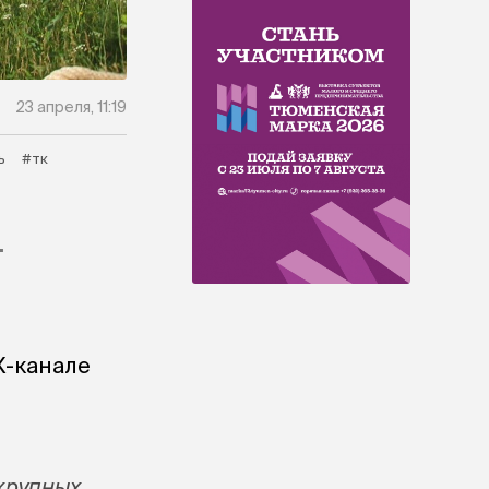
23 апреля, 11:19
ь
#тк
.
Х-канале
крупных