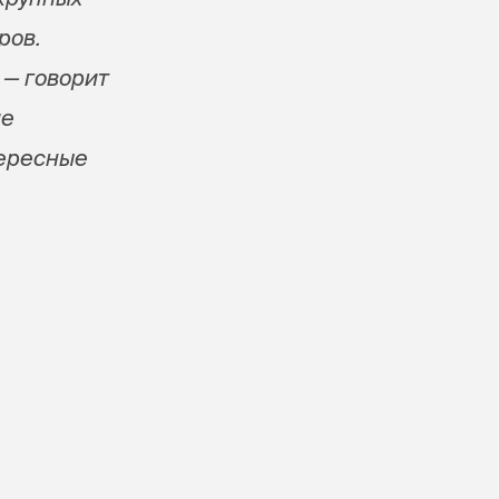
ров.
 — говорит
ие
тересные