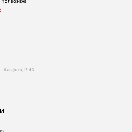
е полезное
X
6 августа, 18:40
чи
ия