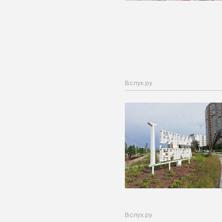
Вслух.ру
Вслух.ру