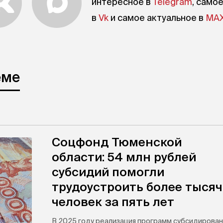
интересное в
Telegram
, само
в
Vk
и самое актуальное в
MA
еме
Соцфонд Тюменской
области: 54 млн рублей
субсидий помогли
трудоустроить более тыся
человек за пять лет
В 2025 году реализация программ субсидирован