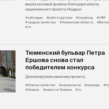
вышла на новый уровень благодаря запуску
национального проекта «Кадры».
#субсидии
#работодатели
#Соцфонд
#СФР
#трудоустройство
#Тюменская область
#Витал
#тк
Тюменский бульвар Петра
Ершова снова стал
победителем конкурса
Диплом вручили заказчику проекта.
#благоустройство
#нацпроекты
#награда
#п
#Тюмень
#новости Тюмени
#тк