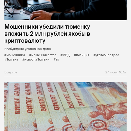
Мошенники убедили тюменку
вложить 2 млн рублей якобы в
криптовалюту
Возбуждено уголовное дело.
#мошенники
#мошенничество
#МВД
#полиция
#уголовное дело
#Тюмень
#новости Тюмени
#тк
Вслух.ру
27 июля, 10:57