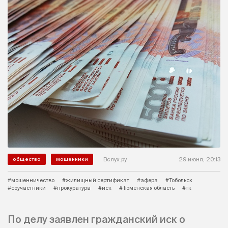
Вслух.ру
29 июня, 20:13
общество
мошенники
#мошенничество
#жилищный сертификат
#афера
#Тобольск
#соучастники
#прокуратура
#иск
#Тюменская область
#тк
По делу заявлен гражданский иск о