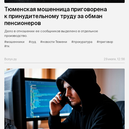
Тюменская мошенница приговорена
к принудительному труду за обман
пенсионеров
Дело в отношении ее сообщников выделено в отдельное
производство.
#мошенники
#суд
#новости Тюмени
#прокуратура
#приговор
#тк
Вслух.ру
29 июля, 12:56