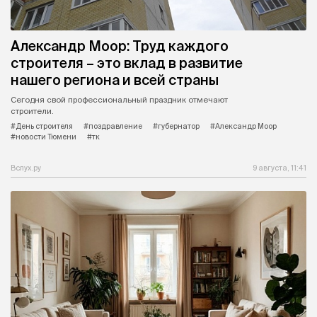
Александр Моор: Труд каждого
строителя – это вклад в развитие
нашего региона и всей страны
Сегодня свой профессиональный праздник отмечают
строители.
#День строителя
#поздравление
#губернатор
#Александр Моор
#новости Тюмени
#тк
Вслух.ру
9 августа, 11:41