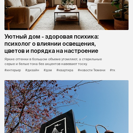
Уютный дом - здоровая психика:
психолог о влиянии освещения,
цветов и порядка на настроение
Яркие оттенки в большом объеме утомляют, а стерильные
серые и белые тона без акцентов навевают тоску.
#интерьер
#дизайн
#дом
#квартира
#новости Тюмени
#тк