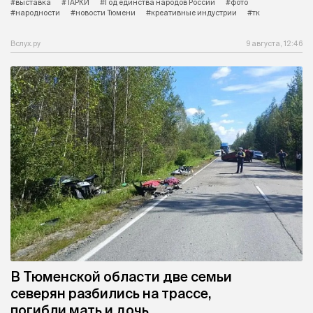
#выставка
#ТАРКИ
#Год единства народов России
#фото
#народности
#новости Тюмени
#креативные индустрии
#тк
Вслух.ру
9 августа, 12:46
В Тюменской области две семьи
северян разбились на трассе,
погибли мать и дочь