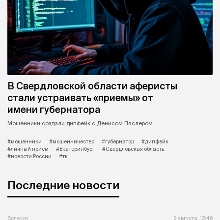
В Свердловской области аферисты
стали устраивать «приемы» от
имени губернатора
Мошенники создали дипфейк с Денисом Паслером.
#мошенники
#мошенничество
#губернатор
#дипфейк
#личный прием
#Екатеринбург
#Свердловская область
#новости России
#тк
Последние новости
Вслух.ру
9 августа, 13:46