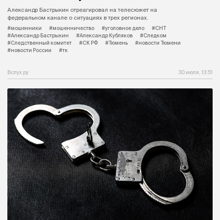
Александр Бастрыкин отреагировал на телесюжет на
федеральном канале о ситуациях в трех регионах.
#мошенники
#мошенничество
#уголовное дело
#СНТ
#Александр Бастрыкин
#Александр Кубляков
#Следком
#Следственный комитет
#СК РФ
#Тюмень
#новости Тюмени
#новости России
#тк
Вслух.ру
30 июля, 13:51