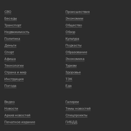
СВО
Происшествия
Беседы
Экономим
Транспорт
Общество
Недвижимость
Обзор
Политика
Культура
Деньги
Подкасты
Спорт
Образование
Афиша
Экономика
Технологии
Туризм
Страна и мир
Здоровье
Инструкция
ТЭК
Погода
Еда
Видео
Галереи
Новости
Темы новостей
Архив новостей
Спецпроекты
Печатное издание
ГИБДД