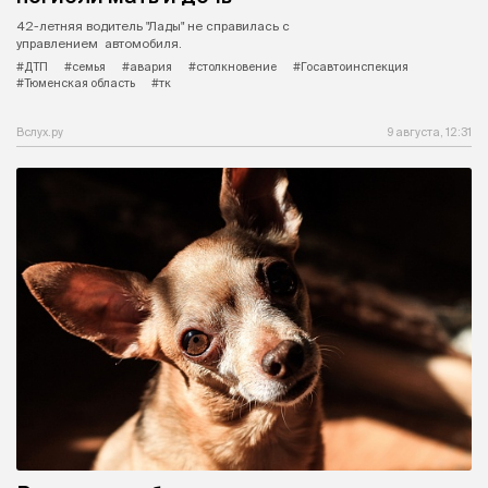
42-летняя водитель "Лады" не справилась с
управлением автомобиля.
#ДТП
#семья
#авария
#столкновение
#Госавтоинспекция
#Тюменская область
#тк
Вслух.ру
9 августа, 12:31