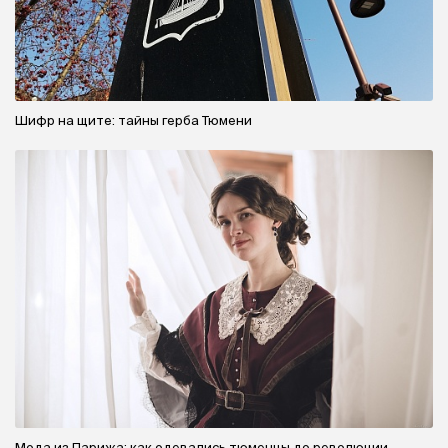
Шифр на щите: тайны герба Тюмени
Мода из Парижа: как одевались тюменцы до революции