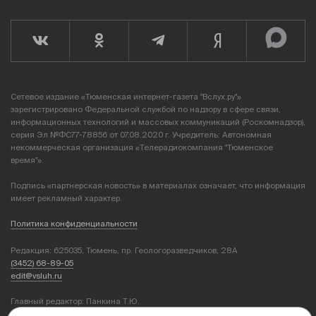
Сетевое издание «Тюменская интернет-газета "Вслух.ру"»
зарегистрировано Федеральной службой по надзору в сфере связи,
информационных технологий и массовых коммуникаций (Роскомнадзор),
серия Эл №ФС77-78856 от 07.08.2020 г. Учредитель: Автономная
некоммерческая организация «Телерадиокомпания "Тюменское
время"».
Подпись «партнерская новость» в материалах означает, что информация
имеет рекламный характер.
Политика конфиденциальности
Редакция: 625035, Тюмень, пр. Геологоразведчиков, 28А
(3452) 68-89-05
edit@vsluh.ru
Главный редактор: Панкина Т.Ю.
kika@vsluh.ru