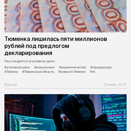
Тюменка лишилась пяти миллионов
рублей под предлогом
декларирования
Расследуется уголовное дело.
#уголовное дело
#мошенники
#мошенничество
#прокуратура
#Тюмень
#Тюменская область
#новости Тюмени
#тк
Вслух.ру
22 июля, 20:47