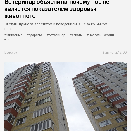
Ветеринар объяснила, почему нос не
является показателем здоровья
животного
Следить нужно за аппетитом и поведением, а не за кончиком
носа.
#животные
#здоровье
#ветеринар
#советы
#новости Тюмени
#тк
Вслух.ру
9 августа, 12:00