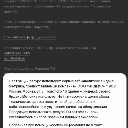
серия Эл №ФС77-78856 от 07.08.2020 г. Учредитель: Автономная
некоммерческая организация «Телерадиокомпания "Тюменское
время"».
Подпись «партнерская новость» в материалах означает, что информация
имеет рекламный характер.
Политика конфиденциальности
Редакция: 625035, Тюмень, пр. Геологоразведчиков, 28А
(3452) 68-89-05
edit@vsluh.ru
Главный редактор: Панкина Т.Ю.
kika@vsluh.ru
Настоящий ресурс использует сервис веб-аналитики Яндекс
По вопросам рекламы:
Метрика, предоставляемый компанией ООО «ЯНДЕКС», 119021,
(3452) 68-89-78
Россия, Москва, ул. Л. Толстого, 16 (далее — Яндекс), сервис
kotovaev@sibinformburo.ru
Яндекс Метрика использует файлы «cookie» с целью сбора
mim@vsluh.ru
технических данных посетителей для обеспечения
работоспособности и улучшения качества обслуживания.
Продолжая использовать ресурс, Вы автоматически
соглашаетесь с использованием данных технологий.
Собранная при помощи «cookie» информация не может