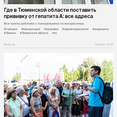
Где в Тюменской области поставить
прививку от гепатита А: все адреса
Все пункты работают с понедельника по воскресенье.
#паводок
#вакцинация
#здоровье
#здравоохранение
#медицина
#Тюмень
#Тюменская область
#тк
Вслух.ру
31 июля, 13:45