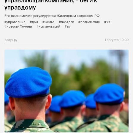
управляющая компания, – беги к
управдому
Его полномочия регулируются Жилищным кодексом РФ.
#управление
#дом
#жилье
#порядок
#полномочия
#УК
#новости Тюмени
#комментарий
#тк
Вслух.ру
1 августа, 10:00