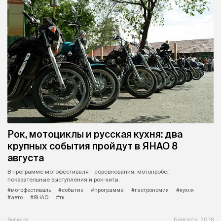
Рок, мотоциклы и русская кухня: два
крупных события пройдут в ЯНАО 8
августа
В программе мотофестиваля - соревнования, мотопробег,
показательные выступления и рок-хиты.
#мотофестиваль
#событие
#программа
#гастрономия
#кухня
#авто
#ЯНАО
#тк
Вслух.ру
6 августа, 20:18