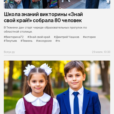
Школа знаний викторины «Знай
свой край!» собрала 80 человек
В Тюмени дан старт череде образовательных прогулок по
областной столице.
#Викторина72
#Знай свой край
#Дмитрий Чашков
#история
#Текутьев
#Тюмень
#экскурсия
#тк
Вслух.ру
29 июля, 13:33