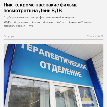
Никто, кроме нас: какие фильмы
посмотреть на День ВДВ
Подборка кинолент на профессиональный праздник.
#ВДВ
#праздник
#кино
#фильм
#обзор
#новости Тюмени
#новости России
#тк
Вслух.ру
31 июля, 16:27