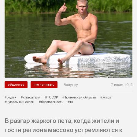
Вслух.ру
7 июля, 10:15
общество
что почитать
#отдых
#спасатели
#ТОСЭР
#Тюменская область
#жара
#купальный сезон
#безопасность
#тк
В разгар жаркого лета, когда жители и
гости региона массово устремляются к