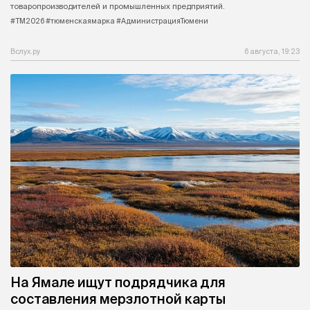
товаропроизводителей и промышленных предприятий.
#ТМ2026 #тюменскаямарка #АдминистрацияТюмени
Вслух.ру
6 августа, 19:23
На Ямале ищут подрядчика для
составления мерзлотной карты