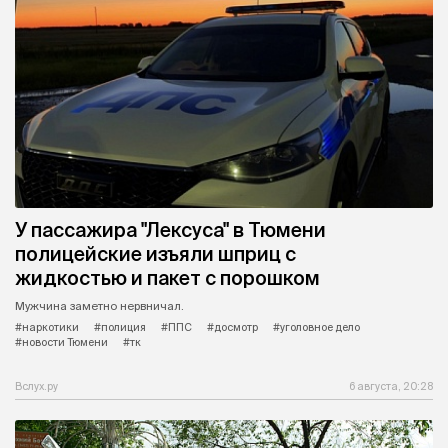
У пассажира "Лексуса" в Тюмени
полицейские изъяли шприц с
жидкостью и пакет с порошком
Мужчина заметно нервничал.
#наркотики
#полиция
#ППС
#досмотр
#уголовное дело
#новости Тюмени
#тк
Вслух.ру
6 августа, 20:28