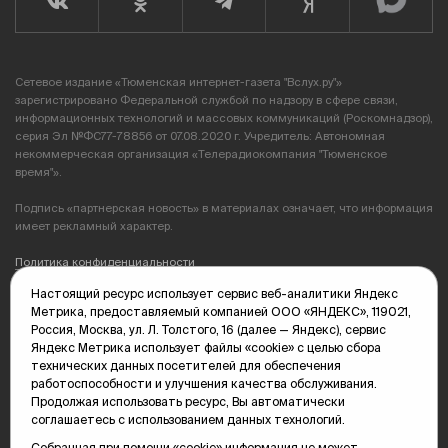
Сетевое издание «Тюменская интернет-газета "Вслух.ру"»
зарегистрировано Федеральной службой по надзору в сфере связи,
информационных технологий и массовых коммуникаций (Роскомнадзор),
серия Эл №ФС77-78856 от 07.08.2020 г. Учредитель: Автономная
некоммерческая организация «Телерадиокомпания "Тюменское
время"».
Подпись «партнерская новость» в материалах означает, что информация
имеет рекламный характер.
Политика конфиденциальности
Настоящий ресурс использует сервис веб-аналитики Яндекс
Редакция: 625035, Тюмень, пр. Геологоразведчиков, 28А
Метрика, предоставляемый компанией ООО «ЯНДЕКС», 119021,
(3452) 68-89-05
Россия, Москва, ул. Л. Толстого, 16 (далее — Яндекс), сервис
edit@vsluh.ru
Яндекс Метрика использует файлы «cookie» с целью сбора
технических данных посетителей для обеспечения
Главный редактор: Панкина Т.Ю.
работоспособности и улучшения качества обслуживания.
kika@vsluh.ru
Продолжая использовать ресурс, Вы автоматически
соглашаетесь с использованием данных технологий.
По вопросам рекламы:
(3452) 68-89-78
Собранная при помощи «cookie» информация не может