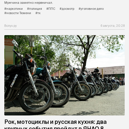
Мужчина заметно нервничал.
#наркотики
#полиция
#ППС
#досмотр
#уголовное дело
#новости Тюмени
#тк
Вслух.ру
6 августа, 20:28
Рок, мотоциклы и русская кухня: два
крупных события пройдут в ЯНАО 8