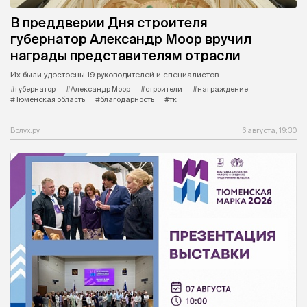
В преддверии Дня строителя
губернатор Александр Моор вручил
награды представителям отрасли
Их были удостоены 19 руководителей и специалистов.
#губернатор
#Александр Моор
#строители
#награждение
#Тюменская область
#благодарность
#тк
Вслух.ру
6 августа, 19:30