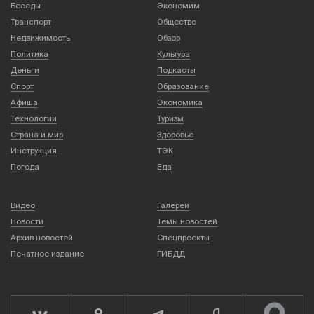
Беседы
Экономим
Транспорт
Общество
Недвижимость
Обзор
Политика
Культура
Деньги
Подкасты
Спорт
Образование
Афиша
Экономика
Технологии
Туризм
Страна и мир
Здоровье
Инструкция
ТЭК
Погода
Еда
Видео
Галереи
Новости
Темы новостей
Архив новостей
Спецпроекты
Печатное издание
ГИБДД