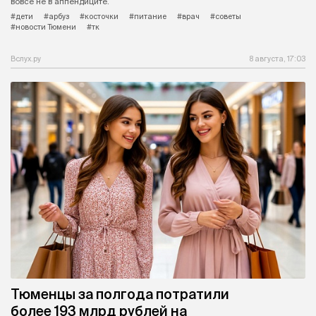
вовсе не в аппендиците.
#дети
#арбуз
#косточки
#питание
#врач
#советы
#новости Тюмени
#тк
Вслух.ру
8 августа, 17:03
Тюменцы за полгода потратили
более 193 млрд рублей на