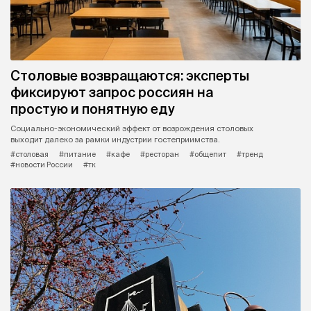
Столовые возвращаются: эксперты
фиксируют запрос россиян на
простую и понятную еду
Социально-экономический эффект от возрождения столовых
выходит далеко за рамки индустрии гостеприимства.
#столовая
#питание
#кафе
#ресторан
#общепит
#тренд
#новости России
#тк