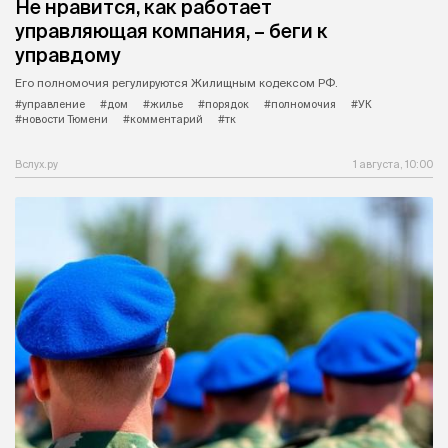
Не нравится, как работает
управляющая компания, – беги к
управдому
Его полномочия регулируются Жилищным кодексом РФ.
#управление
#дом
#жилье
#порядок
#полномочия
#УК
#новости Тюмени
#комментарий
#тк
Вслух.ру
1 августа, 10:00