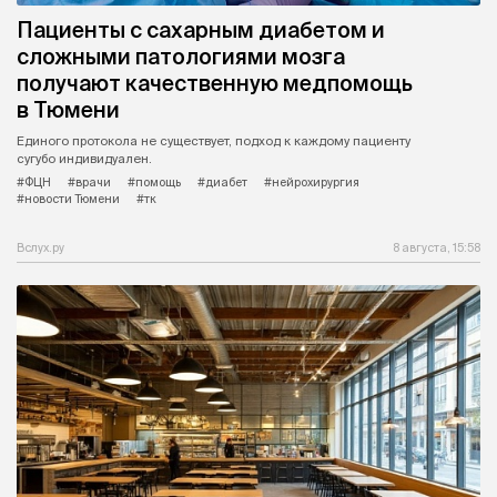
Пациенты с сахарным диабетом и
сложными патологиями мозга
получают качественную медпомощь
в Тюмени
Единого протокола не существует, подход к каждому пациенту
сугубо индивидуален.
#ФЦН
#врачи
#помощь
#диабет
#нейрохирургия
#новости Тюмени
#тк
Вслух.ру
8 августа, 15:58