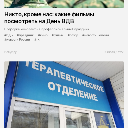
Никто, кроме нас: какие фильмы
посмотреть на День ВДВ
Подборка кинолент на профессиональный праздник.
#ВДВ
#праздник
#кино
#фильм
#обзор
#новости Тюмени
#новости России
#тк
Вслух.ру
31 июля, 16:27