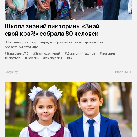
Школа знаний викторины «Знай
свой край!» собрала 80 человек
В Тюмени дан старт череде образовательных прогулок по
областной столице.
#Викторина72
#Знай свой край
#Дмитрий Чашков
#история
#Текутьев
#Тюмень
#экскурсия
#тк
Вслух.ру
29 июля, 13:33