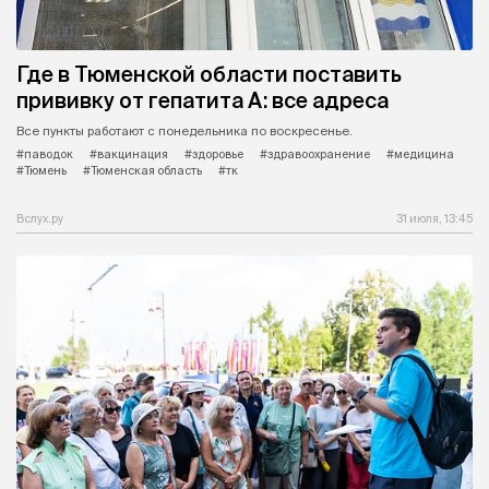
Где в Тюменской области поставить
прививку от гепатита А: все адреса
Все пункты работают с понедельника по воскресенье.
#паводок
#вакцинация
#здоровье
#здравоохранение
#медицина
#Тюмень
#Тюменская область
#тк
Вслух.ру
31 июля, 13:45