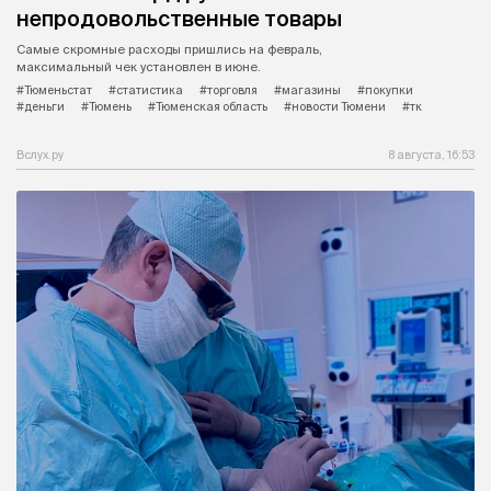
непродовольственные товары
Самые скромные расходы пришлись на февраль,
максимальный чек установлен в июне.
#Тюменьстат
#статистика
#торговля
#магазины
#покупки
#деньги
#Тюмень
#Тюменская область
#новости Тюмени
#тк
Вслух.ру
8 августа, 16:53