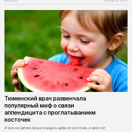
Вслух.ру
8 августа, 18:42
Тюменский врач развенчала
популярный миф о связи
аппендицита с проглатыванием
косточек
И все же детям лучше очищать арбуз от косточек, и дело тут