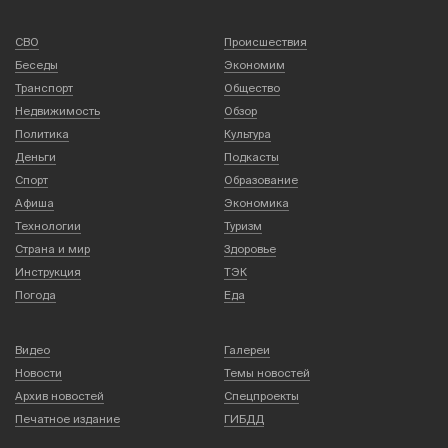
СВО
Происшествия
Беседы
Экономим
Транспорт
Общество
Недвижимость
Обзор
Политика
Культура
Деньги
Подкасты
Спорт
Образование
Афиша
Экономика
Технологии
Туризм
Страна и мир
Здоровье
Инструкция
ТЭК
Погода
Еда
Видео
Галереи
Новости
Темы новостей
Архив новостей
Спецпроекты
Печатное издание
ГИБДД