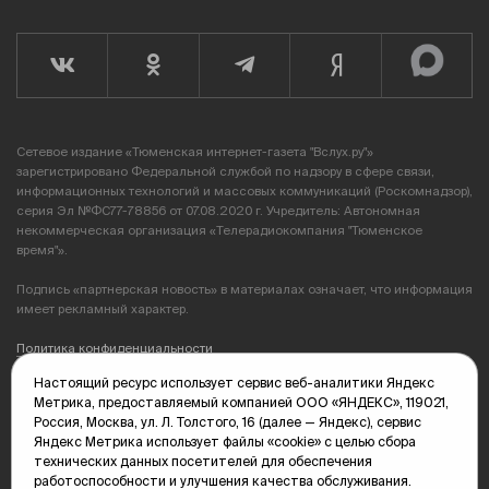
Сетевое издание «Тюменская интернет-газета "Вслух.ру"»
зарегистрировано Федеральной службой по надзору в сфере связи,
информационных технологий и массовых коммуникаций (Роскомнадзор),
серия Эл №ФС77-78856 от 07.08.2020 г. Учредитель: Автономная
некоммерческая организация «Телерадиокомпания "Тюменское
время"».
Подпись «партнерская новость» в материалах означает, что информация
имеет рекламный характер.
Политика конфиденциальности
Настоящий ресурс использует сервис веб-аналитики Яндекс
Редакция: 625035, Тюмень, пр. Геологоразведчиков, 28А
Метрика, предоставляемый компанией ООО «ЯНДЕКС», 119021,
(3452) 68-89-05
Россия, Москва, ул. Л. Толстого, 16 (далее — Яндекс), сервис
edit@vsluh.ru
Яндекс Метрика использует файлы «cookie» с целью сбора
технических данных посетителей для обеспечения
Главный редактор: Панкина Т.Ю.
работоспособности и улучшения качества обслуживания.
kika@vsluh.ru