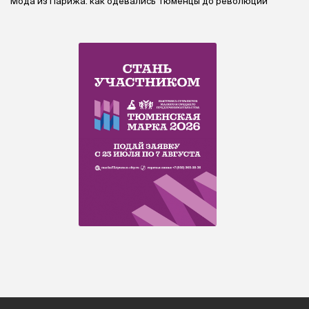
Мода из Парижа: как одевались тюменцы до революции