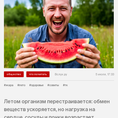
Вслух.ру
5 июля, 17:33
общество
что почитать
#жара
#лето
#здоровье
#советы
#тк
Летом организм перестраивается: обмен
веществ ускоряется, но нагрузка на
сердце, сосуды и почки возрастает.