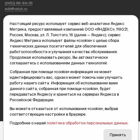
(3452) 68-89-05
edit@vsluh.ru
Главный редактор: Панкина Т.Ю.
Настоящий ресурс использует сервис веб-аналитики Яндекс
kika@vsluh.ru
Метрика, предоставляемый компанией ООО «ЯНДЕКС», 119021,
Россия, Москва, ул. Л. Толстого, 16 (далее — Яндекс), сервис
По вопросам рекламы:
Яндекс Метрика использует файлы «cookie» с целью сбора
(3452) 68-89-78
технических данных посетителей для обеспечения
kotovaev@sibinformburo.ru
работоспособности и улучшения качества обслуживания.
mim@vsluh.ru
Продолжая использовать ресурс, Вы автоматически
соглашаетесь с использованием данных технологий.
Собранная при помощи «cookie» информация не может
идентифицировать вас, однако может помочь нам улучшить
работу нашего сайта. Информация об использовании вами
данного сайта, собранная при помощи «cookie», будет
передаваться Яндексу и храниться на серверах Яндекса в
Российской Федерации.
© 2000-2026 Тюменская интернет-газета «Вслух.ру»
16+
Карта сайта
Вы можете отказаться от использования «cookie», выбрав
соответствующие настройки в браузере.
Подробнее о нашей
политике обработки персональных данных
.
Принять