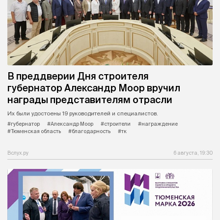
В преддверии Дня строителя
губернатор Александр Моор вручил
награды представителям отрасли
Их были удостоены 19 руководителей и специалистов.
#губернатор
#Александр Моор
#строители
#награждение
#Тюменская область
#благодарность
#тк
Вслух.ру
6 августа, 19:30