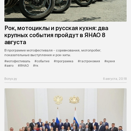
Рок, мотоциклы и русская кухня: два
крупных события пройдут в ЯНАО 8
августа
В программе мотофестиваля - соревнования, мотопробег,
показательные выступления и рок-хиты.
#мотофестиваль
#событие
#программа
#гастрономия
#кухня
#авто
#ЯНАО
#тк
Вслух.ру
6 августа, 20:18