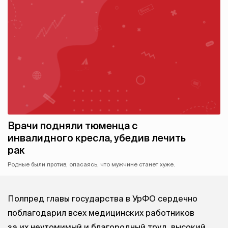
Врачи подняли тюменца с
инвалидного кресла, убедив лечить
рак
Родные были против, опасаясь, что мужчине станет хуже.
Полпред главы государства в УрФО сердечно
поблагодарил всех медицинских работников
за их неутомимый и благородный труд, высокий