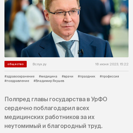
Вслух.ру
18 июня 2023, 15:22
общество
#здравоохранение
#медицина
#врачи
#праздник
#профессия
#поздравление
#Владимир Якушев
Полпред главы государства в УрФО
сердечно поблагодарил всех
медицинских работников за их
неутомимый и благородный труд.