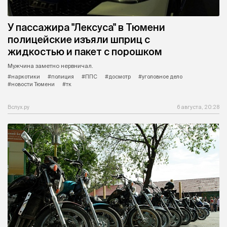
У пассажира "Лексуса" в Тюмени
полицейские изъяли шприц с
жидкостью и пакет с порошком
Мужчина заметно нервничал.
#наркотики
#полиция
#ППС
#досмотр
#уголовное дело
#новости Тюмени
#тк
Вслух.ру
6 августа, 20:28