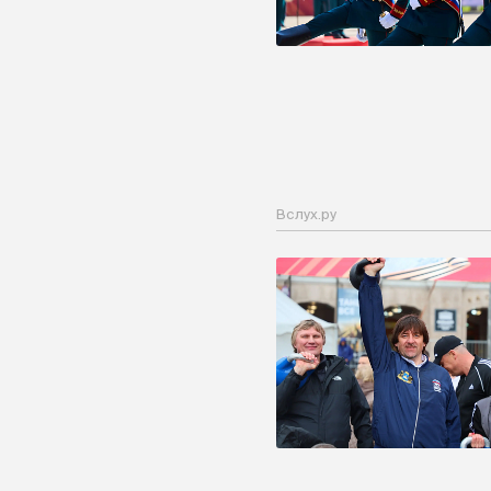
Вслух.ру