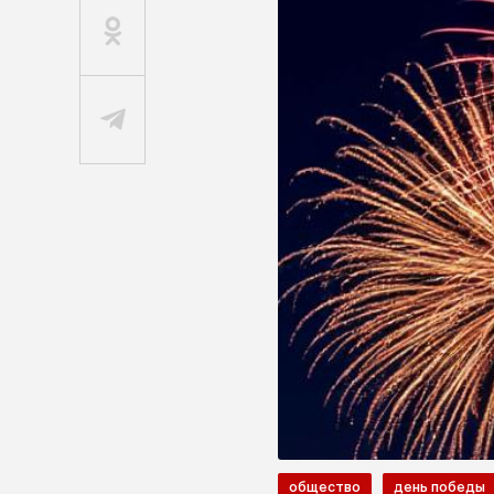
общество
день победы