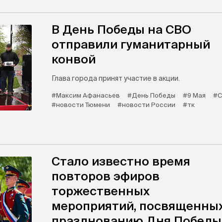
В День Победы на СВО
отправили гуманитарный
конвой
Глава города принят участие в акции.
#Максим Афанасьев
#День Победы
#9 Мая
#
#новости Тюмени
#новости России
#тк
Стало известно время
повторов эфиров
торжественных
мероприятий, посвященны
празднованию Дня Победы