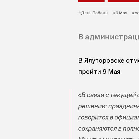
#День Победы
#9 Мая
#с
В администрац
В Ялуторовске отм
пройти 9 Мая.
«В связи с текущей
решении: праздничн
говорится в официа
сохраняются в полн