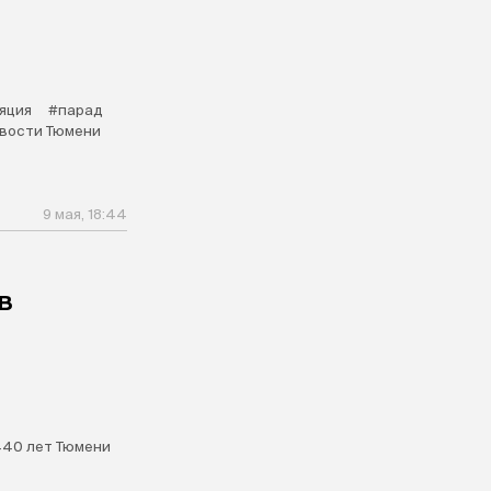
яция
#парад
вости Тюмени
9 мая, 18:44
в
40 лет Тюмени