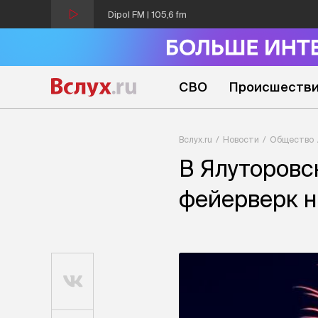
Dipol FM | 105,6 fm
СВО
Происшеств
Вслух.ru
Новости
Общество
В Ялуторовс
фейерверк н