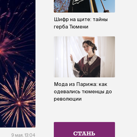
Шифр на щите: тайны
герба Тюмени
Мода из Парижа: как
одевались тюменцы до
революции
9 мая, 13:04