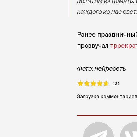
Мы чтим их память.
каждого из нас све
Ранее праздничны
прозвучал
троекра
Фото: нейросеть
( 3 )
Загрузка комментариев.