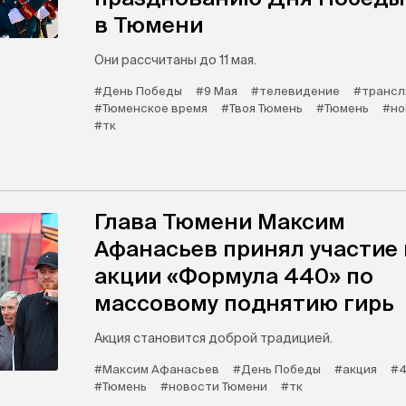
в Тюмени
Они рассчитаны до 11 мая.
#День Победы
#9 Мая
#телевидение
#трансл
#Тюменское время
#Твоя Тюмень
#Тюмень
#но
#тк
Глава Тюмени Максим
Афанасьев принял участие 
акции «Формула 440» по
массовому поднятию гирь
Акция становится доброй традицией.
#Максим Афанасьев
#День Победы
#акция
#4
#Тюмень
#новости Тюмени
#тк