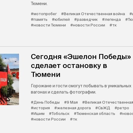
Тюмени.
#мотопробег
#Великая Отечественная война
#
#память
#юбилей
#разведчик
#легенда
#Тю
#новости Тюмени
#новости России
#тк
Сегодня «Эшелон Победы»
сделает остановку в
Тюмени
Горожане и гости смогут побывать в уникальных
вагонах и сделать фотографии.
#День Победы
#9 Мая
#Великая Отечественная
#история
#железная дорога
#СвЖД
#ретро
#Ишим
#Тобольск
#Тюменская область
#ново
#новости России
#тк