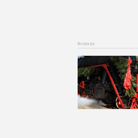
Вслух.ру