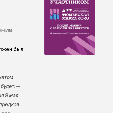
ние.
олжен был
нятом
будет, —
я 9 мая
предков.