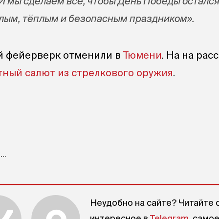
 И мы сделаем всё, чтобы День Победы остался
тлым, тёплым и безопасным праздником».
й фейерверк отменили в
Тюмени
. На на рас
тный салют из стрелкового оружия
.
..
Неудобно на сайте? Читайте 
интересное в
Telegram
, само