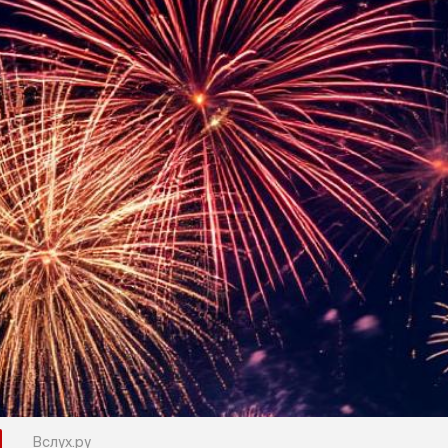
Вслух.ру