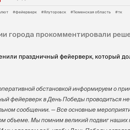
алют
#фейерверк
#Ялуторовск
#Тюменская область
#тк
ии города прокомментировали реше
енили праздничный фейерверк, который д
 оперативной обстановкой информируем о при
ый фейерверк в День Победы проводиться не 
льном сообщении. — Все основные мероприяти
ом объеме. Мы помним великий подвиг наших 