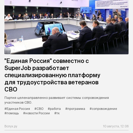
"Единая Россия" совместно с
SuperJob разработает
специализированную платформу
для трудоустройства ветеранов
СВО
Партия целенаправленно развивает системы сопровождения
участников СВО.
#Единая Россия
#СВО
#работа
#программа
#сопровождение
#помощь
#новости России
#тк
Вслух.ру
10 августа, 12:06