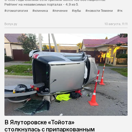
Рейтинг на независимых порталах - 4,9 из 5.
#стоматология
#клиника
#лечение
#зубы
#новости Тюмени
#тк
Вслух.ру
10 августа, 11:11
В Ялуторовске «Тойота»
столкнулась с припаркованным