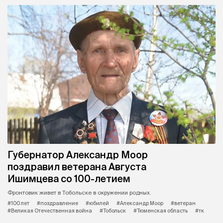
Губернатор Александр Моор
поздравил ветерана Августа
Ишимцева со 100-летием
Фронтовик живет в Тобольске в окружении родных.
#100 лет
#поздравление
#юбилей
#Александр Моор
#ветеран
#Великая Отечественная война
#Тобольск
#Тюменская область
#тк