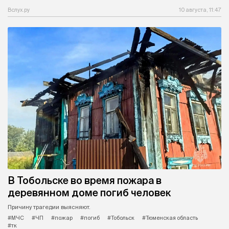
Вслух.ру
10 августа, 11:47
В Тобольске во время пожара в
деревянном доме погиб человек
Причину трагедии выясняют.
#МЧС
#ЧП
#пожар
#погиб
#Тобольск
#Тюменская область
#тк