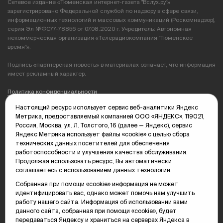
Сетевое издание «Тюменская интернет-газета "Вслух.ру"»
зарегистрировано Федеральной службой по надзору в сфере связи,
информационных технологий и массовых коммуникаций (Роскомнадзор),
серия Эл №ФС77-78856 от 07.08.2020 г. Учредитель: Автономная
некоммерческая организация «Телерадиокомпания "Тюменское
время"».
Подпись «партнерская новость» в материалах означает, что информация
имеет рекламный характер.
Политика конфиденциальности
Настоящий ресурс использует сервис веб-аналитики Яндекс
Редакция: 625035, Тюмень, пр. Геологоразведчиков, 28А
Метрика, предоставляемый компанией ООО «ЯНДЕКС», 119021,
(3452) 68-89-05
Россия, Москва, ул. Л. Толстого, 16 (далее — Яндекс), сервис
edit@vsluh.ru
Яндекс Метрика использует файлы «cookie» с целью сбора
технических данных посетителей для обеспечения
Главный редактор: Панкина Т.Ю.
работоспособности и улучшения качества обслуживания.
kika@vsluh.ru
Продолжая использовать ресурс, Вы автоматически
соглашаетесь с использованием данных технологий.
По вопросам рекламы:
(3452) 68-89-78
Собранная при помощи «cookie» информация не может
kotovaev@sibinformburo.ru
идентифицировать вас, однако может помочь нам улучшить
mim@vsluh.ru
работу нашего сайта. Информация об использовании вами
данного сайта, собранная при помощи «cookie», будет
передаваться Яндексу и храниться на серверах Яндекса в