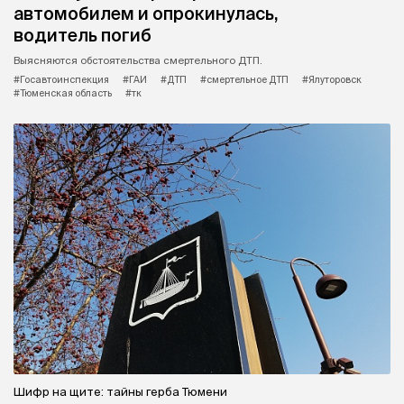
автомобилем и опрокинулась,
водитель погиб
Выясняются обстоятельства смертельного ДТП.
#Госавтоинспекция
#ГАИ
#ДТП
#смертельное ДТП
#Ялуторовск
#Тюменская область
#тк
Шифр на щите: тайны герба Тюмени