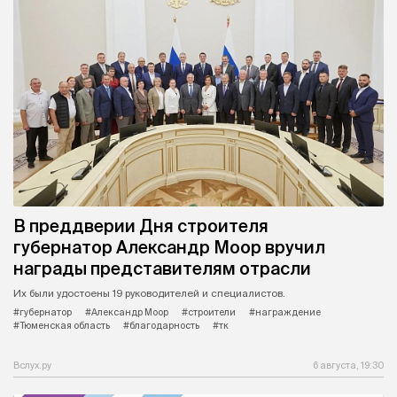
В преддверии Дня строителя
губернатор Александр Моор вручил
награды представителям отрасли
Их были удостоены 19 руководителей и специалистов.
#губернатор
#Александр Моор
#строители
#награждение
#Тюменская область
#благодарность
#тк
Вслух.ру
6 августа, 19:30