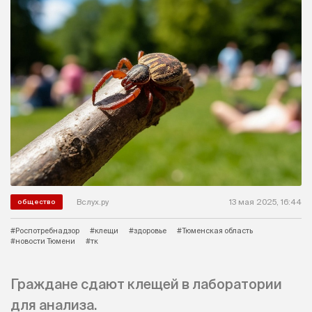
Вслух.ру
13 мая 2025, 16:44
общество
#Роспотребнадзор
#клещи
#здоровье
#Тюменская область
#новости Тюмени
#тк
Граждане сдают клещей в лаборатории
для анализа.