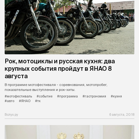
Рок, мотоциклы и русская кухня: два
крупных события пройдут в ЯНАО 8
августа
В программе мотофестиваля - соревнования, мотопробег,
показательные выступления и рок-хиты.
#мотофестиваль
#событие
#программа
#гастрономия
#кухня
#авто
#ЯНАО
#тк
Вслух.ру
6 августа, 20:18