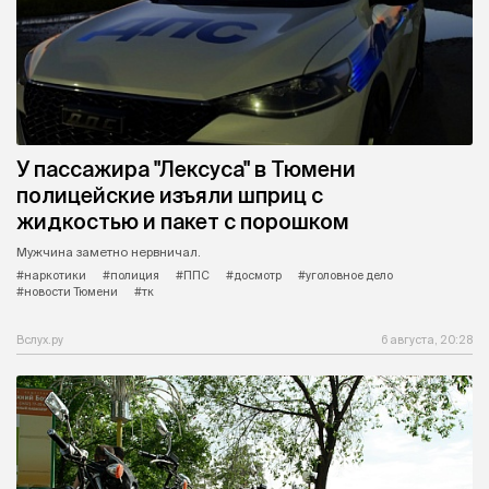
У пассажира "Лексуса" в Тюмени
полицейские изъяли шприц с
жидкостью и пакет с порошком
Мужчина заметно нервничал.
#наркотики
#полиция
#ППС
#досмотр
#уголовное дело
#новости Тюмени
#тк
Вслух.ру
6 августа, 20:28