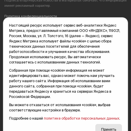
Подпись «партнерская новость» в материалах означает, что информация
имеет рекламный характер.
Политика конфиденциальности
Настоящий ресурс использует сервис веб-аналитики Яндекс
Редакция: 625035, Тюмень, пр. Геологоразведчиков, 28А
Метрика, предоставляемый компанией ООО «ЯНДЕКС», 119021,
(3452) 68-89-05
Россия, Москва, ул. Л. Толстого, 16 (далее — Яндекс), сервис
edit@vsluh.ru
Яндекс Метрика использует файлы «cookie» с целью сбора
технических данных посетителей для обеспечения
Главный редактор: Панкина Т.Ю.
работоспособности и улучшения качества обслуживания.
kika@vsluh.ru
Продолжая использовать ресурс, Вы автоматически
соглашаетесь с использованием данных технологий.
По вопросам рекламы:
(3452) 68-89-78
Собранная при помощи «cookie» информация не может
kotovaev@sibinformburo.ru
идентифицировать вас, однако может помочь нам улучшить
mim@vsluh.ru
работу нашего сайта. Информация об использовании вами
данного сайта, собранная при помощи «cookie», будет
передаваться Яндексу и храниться на серверах Яндекса в
Российской Федерации.
Вы можете отказаться от использования «cookie», выбрав
соответствующие настройки в браузере.
Подробнее о нашей
политике обработки персональных данных
.
© 2000-2026 Тюменская интернет-газета «Вслух.ру»
16+
Карта сайта
Принять