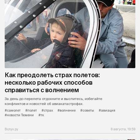
Как преодолеть страх полетов:
несколько рабочих способов
справиться с волнением
За день до перелета отдохните и выспитесь, избегайте
конфликтов и новостей об авиакатастрофах.
#самолет
#полет
#страх
#волнение
#советы
#авиация
#новости Тюмени
#тк
Вслух.ру
8 августа, 19:59