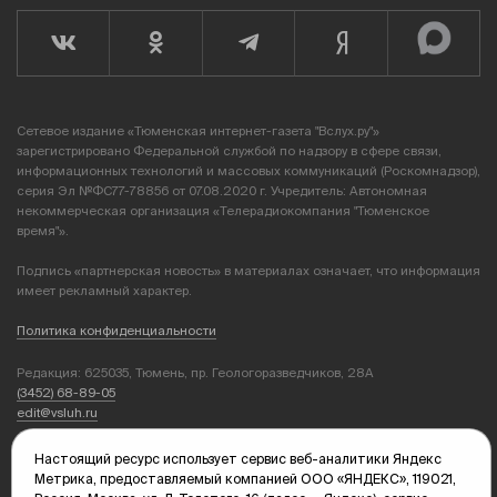
Сетевое издание «Тюменская интернет-газета "Вслух.ру"»
зарегистрировано Федеральной службой по надзору в сфере связи,
информационных технологий и массовых коммуникаций (Роскомнадзор),
серия Эл №ФС77-78856 от 07.08.2020 г. Учредитель: Автономная
некоммерческая организация «Телерадиокомпания "Тюменское
время"».
Подпись «партнерская новость» в материалах означает, что информация
имеет рекламный характер.
Политика конфиденциальности
Редакция: 625035, Тюмень, пр. Геологоразведчиков, 28А
(3452) 68-89-05
edit@vsluh.ru
Главный редактор: Панкина Т.Ю.
Настоящий ресурс использует сервис веб-аналитики Яндекс
kika@vsluh.ru
Метрика, предоставляемый компанией ООО «ЯНДЕКС», 119021,