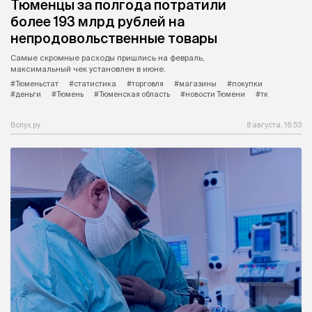
Тюменцы за полгода потратили
более 193 млрд рублей на
непродовольственные товары
Самые скромные расходы пришлись на февраль,
максимальный чек установлен в июне.
#Тюменьстат
#статистика
#торговля
#магазины
#покупки
#деньги
#Тюмень
#Тюменская область
#новости Тюмени
#тк
Вслух.ру
8 августа, 16:53