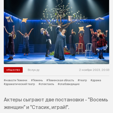
Вслух.ру
2 ноября 2023, 20:03
общество
#новости Тюмени
#Тюмень
#Тюменская область
#театр
#драма
#драматический театр
#спектакль
#слабовидящие
Актеры сыграют две постановки - "Восемь
женщин" и "Стасик, играй!".