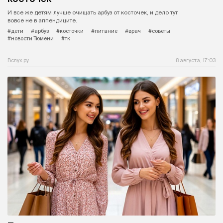
И все же детям лучше очищать арбуз от косточек, и дело тут
вовсе не в аппендиците.
#дети
#арбуз
#косточки
#питание
#врач
#советы
#новости Тюмени
#тк
Вслух.ру
8 августа, 17:03