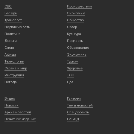
СВО
Происшествия
Беседы
Экономим
Транспорт
Общество
Недвижимость
Обзор
Политика
Культура
Деньги
Подкасты
Спорт
Образование
Афиша
Экономика
Технологии
Туризм
Страна и мир
Здоровье
Инструкция
ТЭК
Погода
Еда
Видео
Галереи
Новости
Темы новостей
Архив новостей
Спецпроекты
Печатное издание
ГИБДД