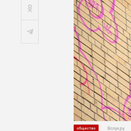
Вслух.ру
общество