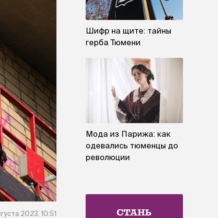
Шифр на щите: тайны
герба Тюмени
Мода из Парижа: как
одевались тюменцы до
революции
вгуста 2023, 10:51