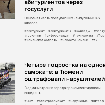
абитуриентов через
госуслуги
Основная часть поступающих - выпускники 9-х
классов.
#абитуриент
#абитуриенты
#колледж
#посту
#госуслуги
#цифровизация
#технологии
#Тюм
#Тюменская область
#новости Тюмени
#тк
Четыре подростка на одно
самокате: в Тюмени
оштрафовали нарушителей
В администрации города прокомментировали
инцидент.
#СИМ
#электросамокат
#нарушение
#штраф