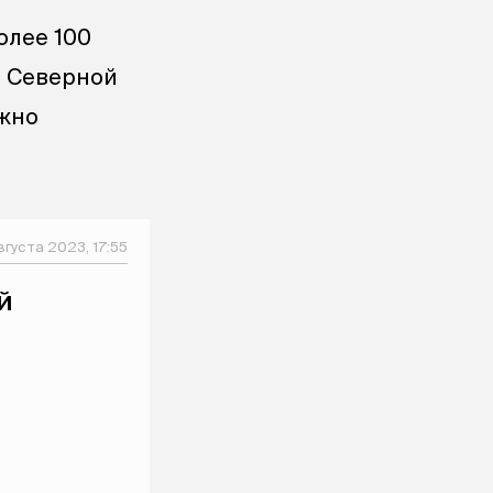
олее 100
е Северной
ожно
вгуста 2023, 17:55
й