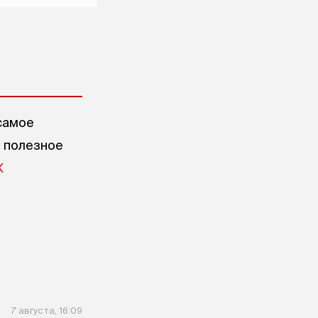
самое
е полезное
X
7 августа, 16:09