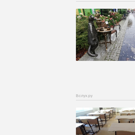
Вслух.ру