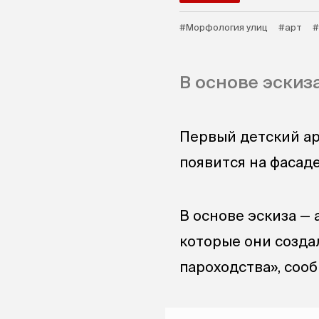
#Морфология улиц
#арт
#
В основе эскиза
Первый детский ар
появится на фасад
В основе эскиза — 
которые они созда
пароходства», соо