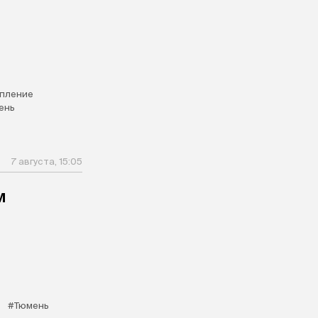
пление
ень
7 августа, 15:05
м
#Тюмень