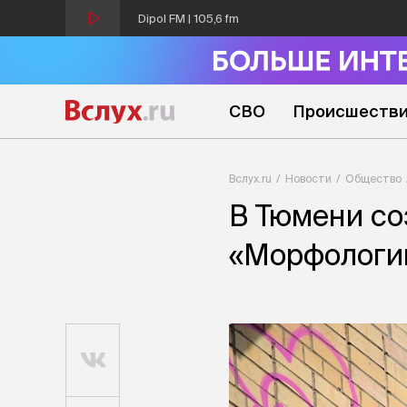
Dipol FM | 105,6 fm
СВО
Происшеств
Вслух.ru
Новости
Общество
В Тюмени со
«Морфологи