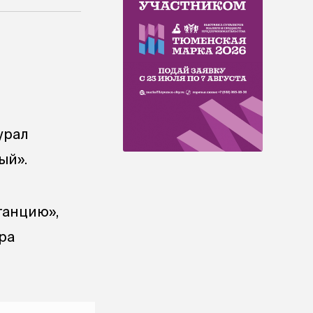
урал
ый».
танцию»,
ра