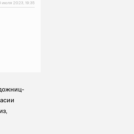
 июля 2023, 19:35
удожниц-
тасии
из,