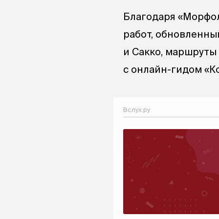
Благодаря «Морфол
работ, обновленны
и Сакко, маршруты 
с онлайн-гидом «Ко
Вслух.ру