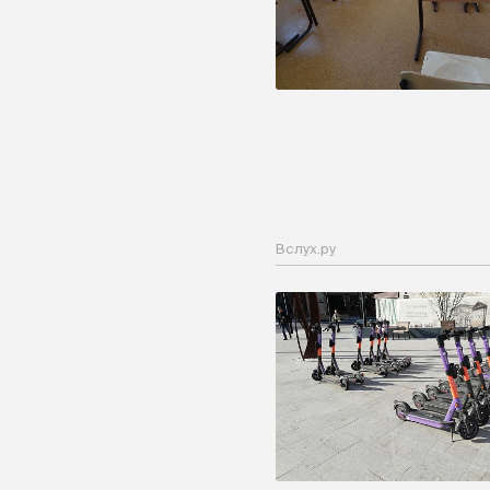
Вслух.ру