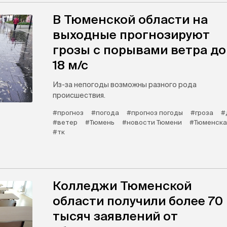
В Тюменской области на
выходные прогнозируют
грозы с порывами ветра до
18 м/с
Из-за непогоды возможны разного рода
происшествия.
#прогноз
#погода
#прогноз погоды
#гроза
#
#ветер
#Тюмень
#новости Тюмени
#Тюменска
#тк
Колледжи Тюменской
области получили более 70
тысяч заявлений от