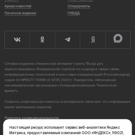
Архив новостей
Спецпроекты
Печатное издание
ГИБДД
Сетевое издание «Тюменская интернет-газета "Вслух.ру"»
зарегистрировано Федеральной службой по надзору в сфере связи,
информационных технологий и массовых коммуникаций (Роскомнадзор),
серия Эл №ФС77-78856 от 07.08.2020 г. Учредитель: Автономная
некоммерческая организация «Телерадиокомпания "Тюменское
время"».
Подпись «партнерская новость» в материалах означает, что информация
имеет рекламный характер.
Политика конфиденциальности
Настоящий ресурс использует сервис веб-аналитики Яндекс
Редакция: 625035, Тюмень, пр. Геологоразведчиков, 28А
Метрика, предоставляемый компанией ООО «ЯНДЕКС», 119021,
(3452) 68-89-05