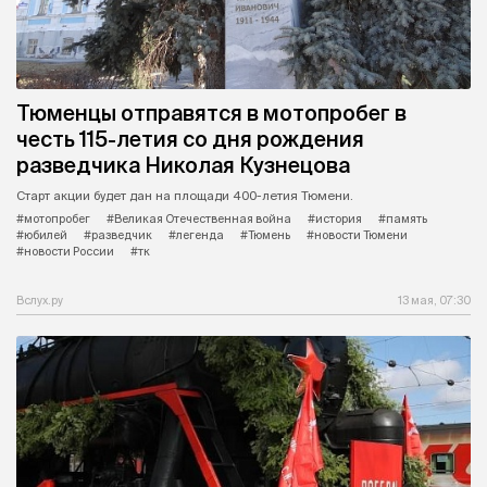
Тюменцы отправятся в мотопробег в
честь 115-летия со дня рождения
разведчика Николая Кузнецова
Старт акции будет дан на площади 400-летия Тюмени.
#мотопробег
#Великая Отечественная война
#история
#память
#юбилей
#разведчик
#легенда
#Тюмень
#новости Тюмени
#новости России
#тк
Вслух.ру
13 мая, 07:30