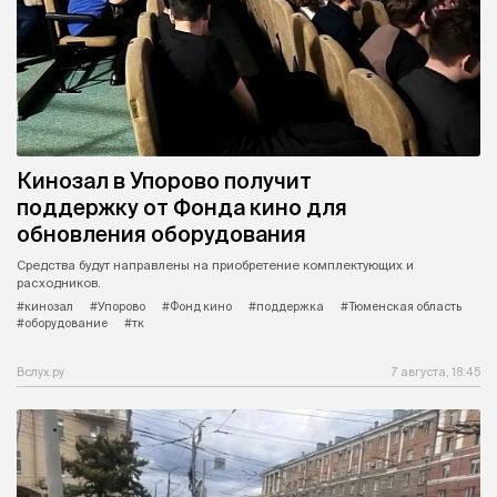
Кинозал в Упорово получит
поддержку от Фонда кино для
обновления оборудования
Средства будут направлены на приобретение комплектующих и
расходников.
#кинозал
#Упорово
#Фонд кино
#поддержка
#Тюменская область
#оборудование
#тк
Вслух.ру
7 августа, 18:45