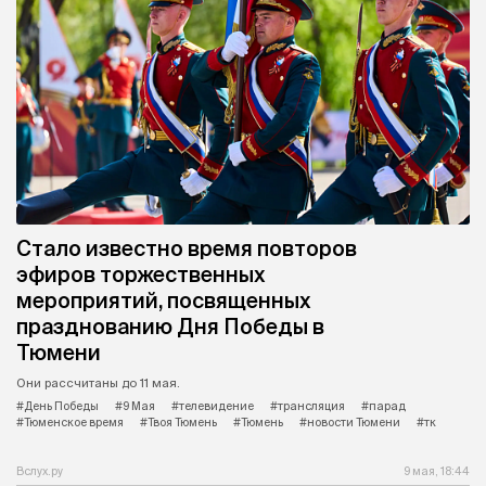
Стало известно время повторов
эфиров торжественных
мероприятий, посвященных
празднованию Дня Победы в
Тюмени
Они рассчитаны до 11 мая.
#День Победы
#9 Мая
#телевидение
#трансляция
#парад
#Тюменское время
#Твоя Тюмень
#Тюмень
#новости Тюмени
#тк
Вслух.ру
9 мая, 18:44