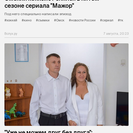
сезоне сериала "Мажор"
Под него специально написали эпизод.
#хоккей
#кино
#съемки
#Омск
#новости России
#сериал
#тк
Вслух.ру
7 августа, 20:23
"Уже не можем друг без друга":