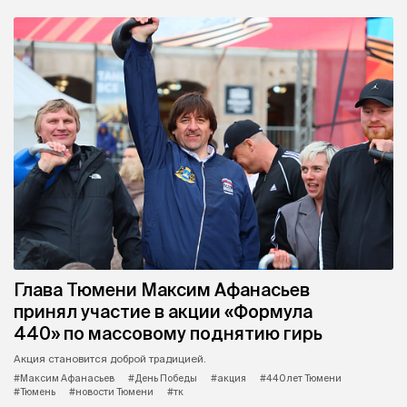
Глава Тюмени Максим Афанасьев
принял участие в акции «Формула
440» по массовому поднятию гирь
Акция становится доброй традицией.
#Максим Афанасьев
#День Победы
#акция
#440 лет Тюмени
#Тюмень
#новости Тюмени
#тк