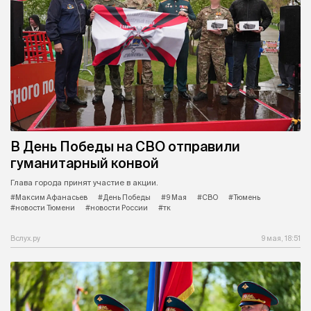
В День Победы на СВО отправили
гуманитарный конвой
Глава города принят участие в акции.
#Максим Афанасьев
#День Победы
#9 Мая
#СВО
#Тюмень
#новости Тюмени
#новости России
#тк
Вслух.ру
9 мая, 18:51