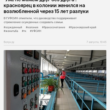
красноярец в колонии женился на
возлюбленной через 15 лет разлуки
В ГУФСИН отметили, что руководство поддерживает
стремление осужденных создавать семьи.
#осужденный
#колония
#бракосочетание
#Красноярский край
#женитьба
#тк
#УФСИН
Вслух.ру
7 августа, 19:45