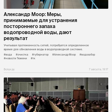
Александр Моор: Меры,
принимаемые для устранения
постороннего запаха
водопроводной воды, дают
результат
Учитывая протяженность сетей, потребуется определенное
время для обновления воды в водопроводной системе.
#вода
#очистка
#губернатор
#Александр Моор
#водозабор
#новости Тюмени
#тк
Вслух.ру
7 августа, 19:17