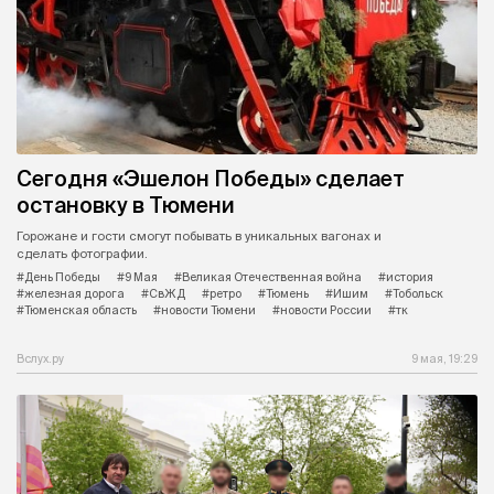
Сегодня «Эшелон Победы» сделает
остановку в Тюмени
Горожане и гости смогут побывать в уникальных вагонах и
сделать фотографии.
#День Победы
#9 Мая
#Великая Отечественная война
#история
#железная дорога
#СвЖД
#ретро
#Тюмень
#Ишим
#Тобольск
#Тюменская область
#новости Тюмени
#новости России
#тк
Вслух.ру
9 мая, 19:29