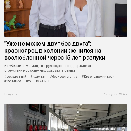
"Уже не можем друг без друга":
красноярец в колонии женился на
возлюбленной через 15 лет разлуки
В ГУФСИН отметили, что руководство поддерживает
стремление осужденных создавать семьи.
#осужденный
#колония
#бракосочетание
#Красноярский край
#женитьба
#тк
#УФСИН
Вслух.ру
7 августа, 19:45