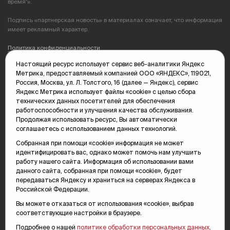
время"».
Подпись «партнерская новость» в материалах означает, что информация
имеет рекламный характер.
Политика конфиденциальности
Настоящий ресурс использует сервис веб-аналитики Яндекс
Редакция: 625035, Тюмень, пр. Геологоразведчиков, 28А
Метрика, предоставляемый компанией ООО «ЯНДЕКС», 119021,
(3452) 68-89-05
Россия, Москва, ул. Л. Толстого, 16 (далее — Яндекс), сервис
edit@vsluh.ru
Яндекс Метрика использует файлы «cookie» с целью сбора
технических данных посетителей для обеспечения
Главный редактор: Панкина Т.Ю.
работоспособности и улучшения качества обслуживания.
kika@vsluh.ru
Продолжая использовать ресурс, Вы автоматически
соглашаетесь с использованием данных технологий.
По вопросам рекламы:
(3452) 68-89-78
Собранная при помощи «cookie» информация не может
kotovaev@sibinformburo.ru
идентифицировать вас, однако может помочь нам улучшить
mim@vsluh.ru
работу нашего сайта. Информация об использовании вами
данного сайта, собранная при помощи «cookie», будет
передаваться Яндексу и храниться на серверах Яндекса в
Российской Федерации.
Вы можете отказаться от использования «cookie», выбрав
соответствующие настройки в браузере.
Подробнее о нашей
политике обработки персональных данных
.