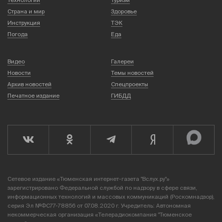
Технологии
Туризм
Страна и мир
Здоровье
Инструкция
ТЭК
Погода
Еда
Видео
Галереи
Новости
Темы новостей
Архив новостей
Спецпроекты
Печатное издание
ГИБДД
Сетевое издание «Тюменская интернет-газета "Вслух.ру"»
зарегистрировано Федеральной службой по надзору в сфере связи,
информационных технологий и массовых коммуникаций (Роскомнадзор),
серия Эл №ФС77-78856 от 07.08.2020 г. Учредитель: Автономная
некоммерческая организация «Телерадиокомпания "Тюменское