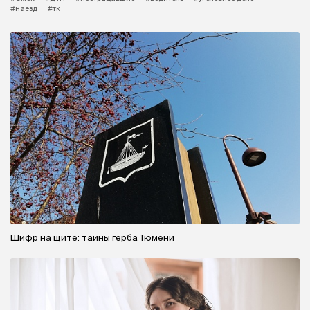
#наезд
#тк
Шифр на щите: тайны герба Тюмени