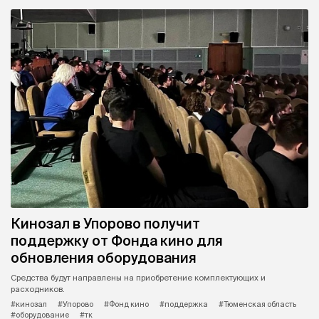
Кинозал в Упорово получит
поддержку от Фонда кино для
обновления оборудования
Средства будут направлены на приобретение комплектующих и
расходников.
#кинозал
#Упорово
#Фонд кино
#поддержка
#Тюменская область
#оборудование
#тк