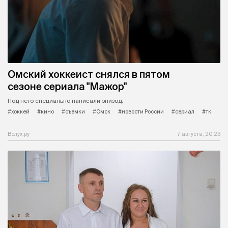
Омский хоккеист снялся в пятом
сезоне сериала "Мажор"
Под него специально написали эпизод.
#хоккей
#кино
#съемки
#Омск
#новости России
#сериал
#тк
Вслух.ру
7 августа, 20:23