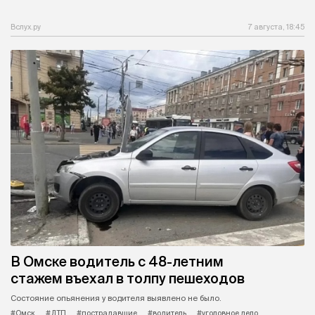
Вслух.ру
7 августа, 18:45
В Омске водитель с 48-летним
стажем въехал в толпу пешеходов
Состояние опьянения у водителя выявлено не было.
#Омск
#ДТП
#пострадавшие
#водитель
#уголовное дело