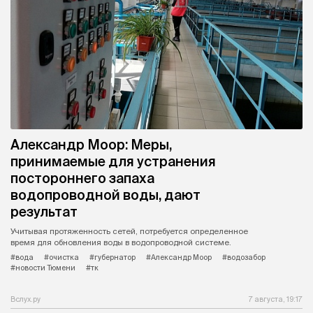
Александр Моор: Меры,
принимаемые для устранения
постороннего запаха
водопроводной воды, дают
результат
Учитывая протяженность сетей, потребуется определенное
время для обновления воды в водопроводной системе.
#вода
#очистка
#губернатор
#Александр Моор
#водозабор
#новости Тюмени
#тк
Вслух.ру
7 августа, 19:17