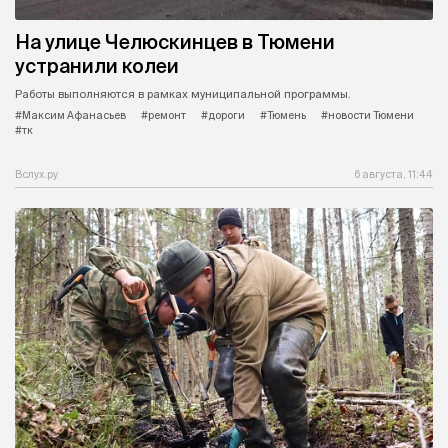
На улице Челюскинцев в Тюмени
устранили колеи
Работы выполняются в рамках муниципальной программы.
#Максим Афанасьев
#ремонт
#дороги
#Тюмень
#новости Тюмени
#тк
Вслух.ру
6 августа, 11:44