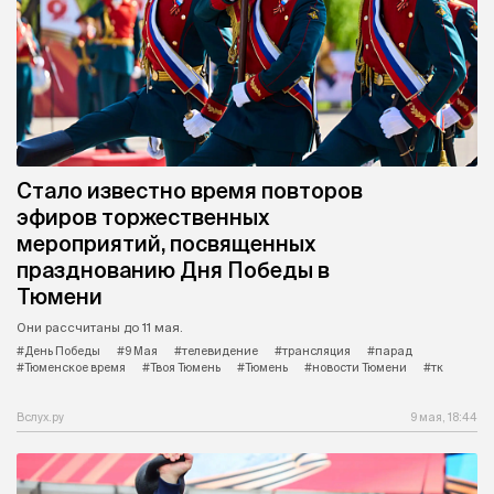
Стало известно время повторов
эфиров торжественных
мероприятий, посвященных
празднованию Дня Победы в
Тюмени
Они рассчитаны до 11 мая.
#День Победы
#9 Мая
#телевидение
#трансляция
#парад
#Тюменское время
#Твоя Тюмень
#Тюмень
#новости Тюмени
#тк
Вслух.ру
9 мая, 18:44