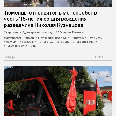
Тюменцы отправятся в мотопробег в
честь 115-летия со дня рождения
разведчика Николая Кузнецова
Старт акции будет дан на площади 400-летия Тюмени.
#мотопробег
#Великая Отечественная война
#история
#память
#юбилей
#разведчик
#легенда
#Тюмень
#новости Тюмени
#новости России
#тк
Вслух.ру
13 мая, 07:30