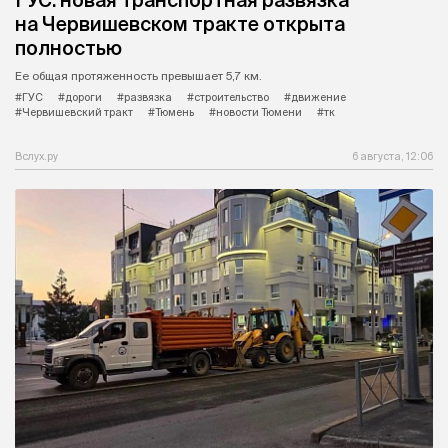
на Червишевском тракте открыта
полностью
Ее общая протяженность превышает 5,7 км.
#ГУС
#дороги
#развязка
#строительство
#движение
#Червишевский тракт
#Тюмень
#новости Тюмени
#тк
Вслух.ру
6 августа, 12:06