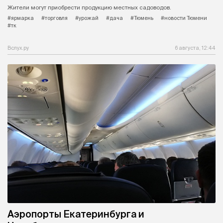
Жители могут приобрести продукцию местных садоводов.
#ярмарка
#торговля
#урожай
#дача
#Тюмень
#новости Тюмени
#тк
Вслух.ру
6 августа, 12:44
Аэропорты Екатеринбурга и