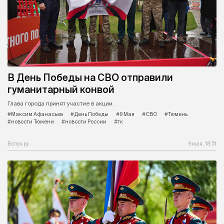
В День Победы на СВО отправили
гуманитарный конвой
Глава города принят участие в акции.
#Максим Афанасьев
#День Победы
#9 Мая
#СВО
#Тюмень
#новости Тюмени
#новости России
#тк
Вслух.ру
9 мая, 18:51