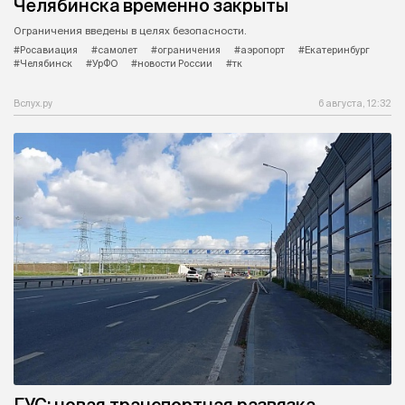
Челябинска временно закрыты
Ограничения введены в целях безопасности.
#Росавиация
#самолет
#ограничения
#аэропорт
#Екатеринбург
#Челябинск
#УрФО
#новости России
#тк
Вслух.ру
6 августа, 12:32
ГУС: новая транспортная развязка