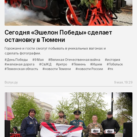
Сегодня «Эшелон Победы» сделает
остановку в Тюмени
Горожане и гости смогут побывать в уникальных вагонах и
сделать фотографии.
#День Победы
#9 Мая
#Великая Отечественная война
#история
#железная дорога
#СвЖД
#ретро
#Тюмень
#Ишим
#Тобольск
#Тюменская область
#новости Тюмени
#новости России
#тк
Вслух.ру
9 мая, 19:29