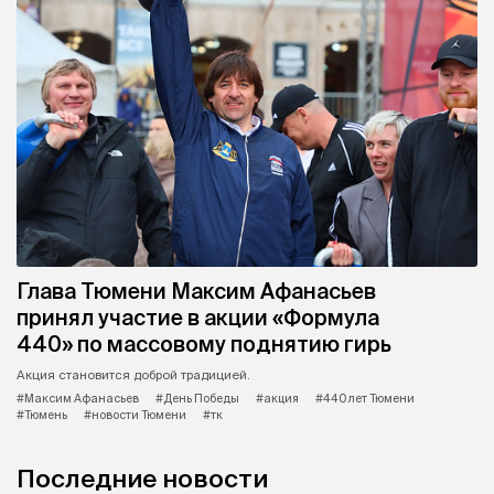
Глава Тюмени Максим Афанасьев
принял участие в акции «Формула
440» по массовому поднятию гирь
Акция становится доброй традицией.
#Максим Афанасьев
#День Победы
#акция
#440 лет Тюмени
#Тюмень
#новости Тюмени
#тк
Последние новости