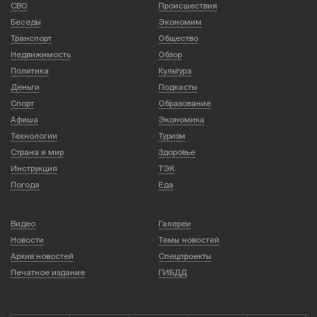
СВО
Происшествия
Беседы
Экономим
Транспорт
Общество
Недвижимость
Обзор
Политика
Культура
Деньги
Подкасты
Спорт
Образование
Афиша
Экономика
Технологии
Туризм
Страна и мир
Здоровье
Инструкция
ТЭК
Погода
Еда
Видео
Галереи
Новости
Темы новостей
Архив новостей
Спецпроекты
Печатное издание
ГИБДД