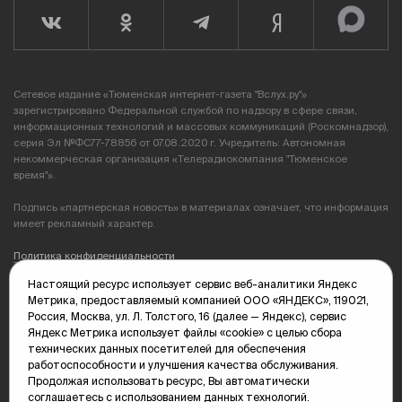
Сетевое издание «Тюменская интернет-газета "Вслух.ру"»
зарегистрировано Федеральной службой по надзору в сфере связи,
информационных технологий и массовых коммуникаций (Роскомнадзор),
серия Эл №ФС77-78856 от 07.08.2020 г. Учредитель: Автономная
некоммерческая организация «Телерадиокомпания "Тюменское
время"».
Подпись «партнерская новость» в материалах означает, что информация
имеет рекламный характер.
Политика конфиденциальности
Настоящий ресурс использует сервис веб-аналитики Яндекс
Редакция: 625035, Тюмень, пр. Геологоразведчиков, 28А
Метрика, предоставляемый компанией ООО «ЯНДЕКС», 119021,
(3452) 68-89-05
Россия, Москва, ул. Л. Толстого, 16 (далее — Яндекс), сервис
edit@vsluh.ru
Яндекс Метрика использует файлы «cookie» с целью сбора
технических данных посетителей для обеспечения
Главный редактор: Панкина Т.Ю.
работоспособности и улучшения качества обслуживания.
kika@vsluh.ru
Продолжая использовать ресурс, Вы автоматически
соглашаетесь с использованием данных технологий.