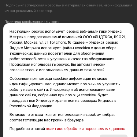
Подпись «партнерская новость» в материалах означает, что информация
имеет рекламный характер.
Политика конфиденциальности
Настоящий ресурс использует сервис веб-аналитики Яндекс
Редакция: 625035, Тюмень, пр. Геологоразведчиков, 28А
Метрика, предоставляемый компанией ООО «ЯНДЕКС», 119021,
(3452) 68-89-05
Россия, Москва, ул. Л. Толстого, 16 (далее — Яндекс), сервис
edit@vsluh.ru
Яндекс Метрика использует файлы «cookie» с целью сбора
технических данных посетителей для обеспечения
Главный редактор: Панкина Т.Ю.
работоспособности и улучшения качества обслуживания.
kika@vsluh.ru
Продолжая использовать ресурс, Вы автоматически
соглашаетесь с использованием данных технологий.
По вопросам рекламы:
(3452) 68-89-78
Собранная при помощи «cookie» информация не может
kotovaev@sibinformburo.ru
идентифицировать вас, однако может помочь нам улучшить
mim@vsluh.ru
работу нашего сайта. Информация об использовании вами
данного сайта, собранная при помощи «cookie», будет
передаваться Яндексу и храниться на серверах Яндекса в
Российской Федерации.
Вы можете отказаться от использования «cookie», выбрав
соответствующие настройки в браузере.
Подробнее о нашей
политике обработки персональных данных
.
© 2000-2026 Тюменская интернет-газета «Вслух.ру»
16+