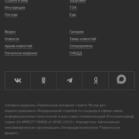
Страна и мир
Здоровье
Инструкция
ТЭК
Погода
Еда
Видео
Галереи
Новости
Темы новостей
Архив новостей
Спецпроекты
Печатное издание
ГИБДД
Сетевое издание «Тюменская интернет-газета "Вслух.ру"»
зарегистрировано Федеральной службой по надзору в сфере связи,
информационных технологий и массовых коммуникаций (Роскомнадзор),
серия Эл №ФС77-78856 от 07.08.2020 г. Учредитель: Автономная
некоммерческая организация «Телерадиокомпания "Тюменское
время"».