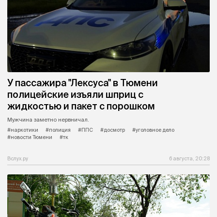
У пассажира "Лексуса" в Тюмени
полицейские изъяли шприц с
жидкостью и пакет с порошком
Мужчина заметно нервничал.
#наркотики
#полиция
#ППС
#досмотр
#уголовное дело
#новости Тюмени
#тк
Вслух.ру
6 августа, 20:28