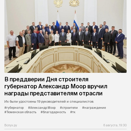
В преддверии Дня строителя
губернатор Александр Моор вручил
награды представителям отрасли
Их были удостоены 19 руководителей и специалистов.
#губернатор
#Александр Моор
#строители
#награждение
#Тюменская область
#благодарность
#тк
Вслух.ру
6 августа, 19:30