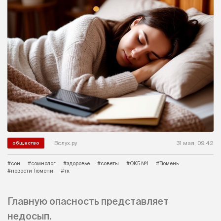
Вслух.ру
31 мая, 09:42
общество
#сон
#сомнолог
#здоровье
#советы
#ОКБ №1
#Тюмень
#новости Тюмени
#тк
Главную опасность представляет
недосып.