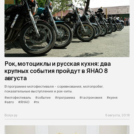
Рок, мотоциклы и русская кухня: два
крупных события пройдут в ЯНАО 8
августа
В программе мотофестиваля - соревнования, мотопробег,
показательные выступления и рок-хиты.
#мотофестиваль
#событие
#программа
#гастрономия
#кухня
#авто
#ЯНАО
#тк
Вслух.ру
6 августа, 20:18