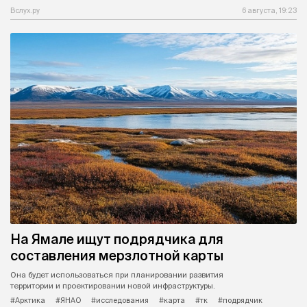
Вслух.ру
6 августа, 19:23
На Ямале ищут подрядчика для
составления мерзлотной карты
Она будет использоваться при планировании развития
территории и проектировании новой инфраструктуры.
#Арктика
#ЯНАО
#исследования
#карта
#тк
#подрядчик