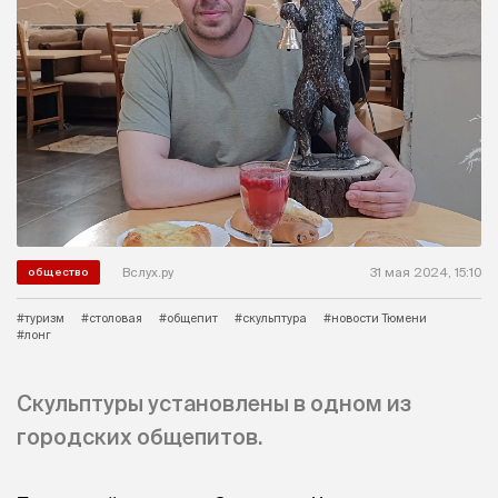
Вслух.ру
31 мая 2024, 15:10
общество
#туризм
#столовая
#общепит
#скульптура
#новости Тюмени
#лонг
Скульптуры установлены в одном из
городских общепитов.