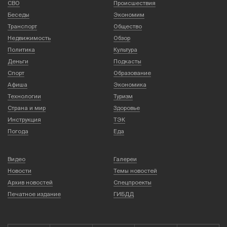
СВО
Происшествия
Беседы
Экономим
Транспорт
Общество
Недвижимость
Обзор
Политика
Культура
Деньги
Подкасты
Спорт
Образование
Афиша
Экономика
Технологии
Туризм
Страна и мир
Здоровье
Инструкция
ТЭК
Погода
Еда
Видео
Галереи
Новости
Темы новостей
Архив новостей
Спецпроекты
Печатное издание
ГИБДД