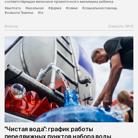
соответствующая величине прожиточного минимума ребенка.
#выплата
#школьная
#форма
#семья
#социальная помощь
#новости Тюмени
#тк
Вслух.ру
8 августа, 08:10
"Чистая вода": график работы
передвижных пунктов набора воды