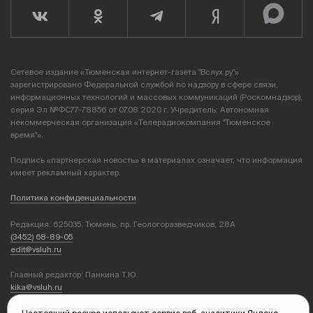
Сетевое издание «Тюменская интернет-газета "Вслух.ру"»
зарегистрировано Федеральной службой по надзору в сфере связи,
информационных технологий и массовых коммуникаций (Роскомнадзор),
серия Эл №ФС77-78856 от 07.08.2020 г. Учредитель: Автономная
некоммерческая организация «Телерадиокомпания "Тюменское
время"».
Подпись «партнерская новость» в материалах означает, что информация
имеет рекламный характер.
Политика конфиденциальности
Редакция: 625035, Тюмень, пр. Геологоразведчиков, 28А
(3452) 68-89-05
edit@vsluh.ru
Главный редактор: Панкина Т.Ю.
kika@vsluh.ru
По вопросам рекламы: