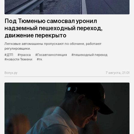
Под Тюменью самосвал уронил
надземный пешеходный переход,
движение перекрыто
Легковые автомашины пропускают по обочине, работают
регулировщики.
#ДТП
#трасса
#Госавтоинспекция
#пешеходный переход
#новости Тюмени
#тк
Вслух.ру
7 августа, 21:01