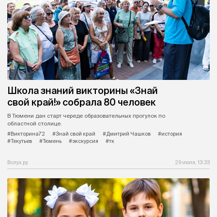
Школа знаний викторины «Знай
свой край!» собрала 80 человек
В Тюмени дан старт череде образовательных прогулок по
областной столице.
#Викторина72
#Знай свой край
#Дмитрий Чашков
#история
#Текутьев
#Тюмень
#экскурсия
#тк
Вслух.ру
29 июля, 13:33