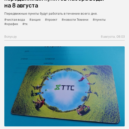
на 8 августа
Передвижные пункты будут работать в течение всего дня.
#чистая вода
#акция
#проект
#новости Тюмени
#пункты
#нрафик
#тк
Вслух.ру
8 августа, 08:03