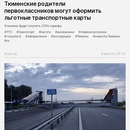
Тюменские родители
первоклассников могут оформить
льготные транспортные карты
Ученики будут платить 20% тарифа.
#ТТС
#транспорт
#льгота
#школьники
#первоклассники
#госуслуги
#оформление
#инструкция
#Тюмень
#новости Тюмени
#тк
Вслух.ру
8 августа, 07:42