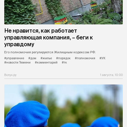
Не нравится, как работает
управляющая компания, – беги к
управдому
Его полномочия регулируются Жилищным кодексом РФ.
#управление
#дом
#жилье
#порядок
#полномочия
#УК
#новости Тюмени
#комментарий
#тк
Вслух.ру
1 августа, 10:00