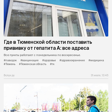
Где в Тюменской области поставить
прививку от гепатита А: все адреса
Все пункты работают с понедельника по воскресенье.
#паводок
#вакцинация
#здоровье
#здравоохранение
#медицина
#Тюмень
#Тюменская область
#тк
Вслух.ру
31 июля, 13:45