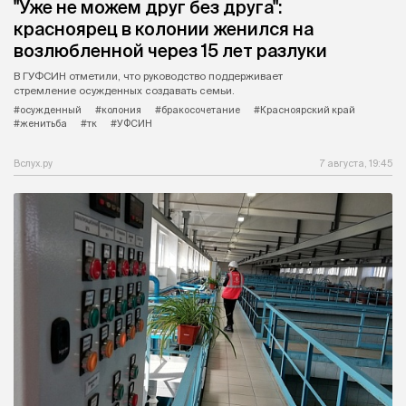
"Уже не можем друг без друга":
красноярец в колонии женился на
возлюбленной через 15 лет разлуки
В ГУФСИН отметили, что руководство поддерживает
стремление осужденных создавать семьи.
#осужденный
#колония
#бракосочетание
#Красноярский край
#женитьба
#тк
#УФСИН
Вслух.ру
7 августа, 19:45