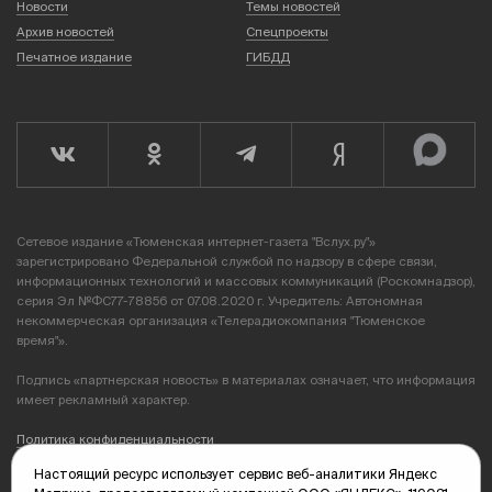
Новости
Темы новостей
Архив новостей
Спецпроекты
Печатное издание
ГИБДД
Сетевое издание «Тюменская интернет-газета "Вслух.ру"»
зарегистрировано Федеральной службой по надзору в сфере связи,
информационных технологий и массовых коммуникаций (Роскомнадзор),
серия Эл №ФС77-78856 от 07.08.2020 г. Учредитель: Автономная
некоммерческая организация «Телерадиокомпания "Тюменское
время"».
Подпись «партнерская новость» в материалах означает, что информация
имеет рекламный характер.
Политика конфиденциальности
Настоящий ресурс использует сервис веб-аналитики Яндекс
Редакция: 625035, Тюмень, пр. Геологоразведчиков, 28А