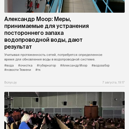
Александр Моор: Меры,
принимаемые для устранения
постороннего запаха
водопроводной воды, дают
результат
Учитывая протяженность сетей, потребуется определенное
время для обновления воды в водопроводной системе.
#вода
#очистка
#губернатор
#Александр Моор
#водозабор
#новости Тюмени
#тк
Вслух.ру
7 августа, 19:17