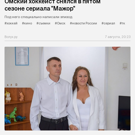
Омский хоккеист снялся в пятом
сезоне сериала "Мажор"
Под него специально написали эпизод.
#хоккей
#кино
#съемки
#Омск
#новости России
#сериал
#тк
Вслух.ру
7 августа, 20:23