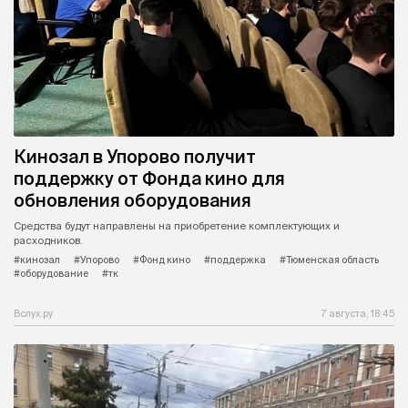
Кинозал в Упорово получит
поддержку от Фонда кино для
обновления оборудования
Средства будут направлены на приобретение комплектующих и
расходников.
#кинозал
#Упорово
#Фонд кино
#поддержка
#Тюменская область
#оборудование
#тк
Вслух.ру
7 августа, 18:45