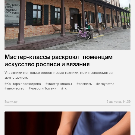
Мастер-классы раскроют тюменцам
искусство росписи и вязания
Участники не только освоят новые техники, но и познакомятся
друг с другом.
#Контора пароходства
#мастер-классы
#роспись
#искусство
#творчество
#новости Тюмени
#тк
Вслух.ру
9 августа, 14:39