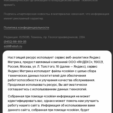
некоммерческая организация «Телерадиокомпания "Тюменское
время"».
Подпись «партнерская новость» в материалах означает, что информация
имеет рекламный характер.
Политика конфиденциальности
Редакция: 625035, Тюмень, пр. Геологоразведчиков, 28А
(3452) 68-89-05
edit@vsluh.ru
Главный редактор: Панкина Т.Ю.
Настоящий ресурс использует сервис веб-аналитики Яндекс
kika@vsluh.ru
Метрика, предоставляемый компанией ООО «ЯНДЕКС», 119021,
Россия, Москва, ул. Л. Толстого, 16 (далее — Яндекс), сервис
По вопросам рекламы:
Яндекс Метрика использует файлы «cookie» с целью сбора
(3452) 68-89-78
технических данных посетителей для обеспечения
kotovaev@sibinformburo.ru
работоспособности и улучшения качества обслуживания.
mim@vsluh.ru
Продолжая использовать ресурс, Вы автоматически
соглашаетесь с использованием данных технологий.
Собранная при помощи «cookie» информация не может
идентифицировать вас, однако может помочь нам улучшить
работу нашего сайта. Информация об использовании вами
данного сайта, собранная при помощи «cookie», будет