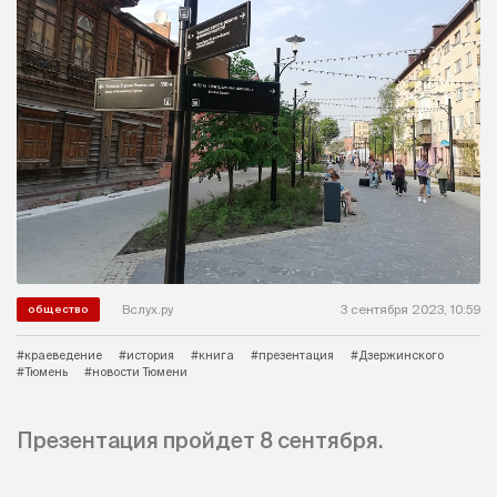
Вслух.ру
3 сентября 2023, 10:59
общество
#краеведение
#история
#книга
#презентация
#Дзержинского
#Тюмень
#новости Тюмени
Презентация пройдет 8 сентября.