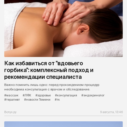
Как избавиться от "вдовьего
горбика": комплексный подход и
рекомендации специалиста
Важно помнить лишь одно: перед прохождением процедур
необходима консультация с врачом и обследование.
#массаж
#ЛФК
#здоровье
#консультация
#эндокринолог
#терапевт
#новости Тюмени
#тк
Вслух.ру
9 августа, 13:46