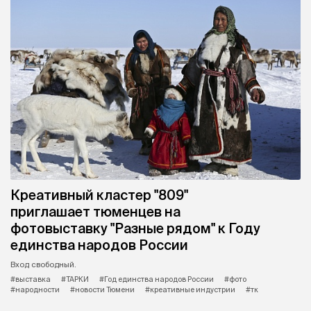
Креативный кластер "809"
приглашает тюменцев на
фотовыставку "Разные рядом" к Году
единства народов России
Вход свободный.
#выставка
#ТАРКИ
#Год единства народов России
#фото
#народности
#новости Тюмени
#креативные индустрии
#тк