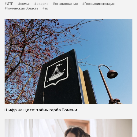
#ДТП
#семья
#авария
#столкновение
#Госавтоинспекция
#Тюменская область
#тк
Шифр на щите: тайны герба Тюмени