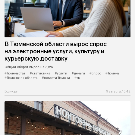
В Тюменской области вырос спрос
на электронные услуги, культуру и
курьерскую доставку
Общий оборот вырос на 3,5%.
#Тюменьстат
#статистика
#услуги
#деньги
#спрос
#Тюмень
#Тюменская область
#новости Тюмени
#тк
Вслух.ру
9 августа, 15:42