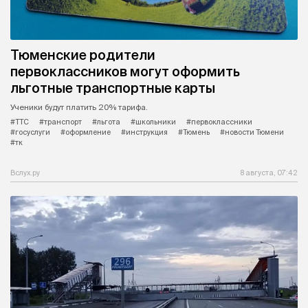
Тюменские родители
первоклассников могут оформить
льготные транспортные карты
Ученики будут платить 20% тарифа.
#ТТС
#транспорт
#льгота
#школьники
#первоклассники
#госуслуги
#оформление
#инструкция
#Тюмень
#новости Тюмени
#тк
Вслух.ру
8 августа, 07:42