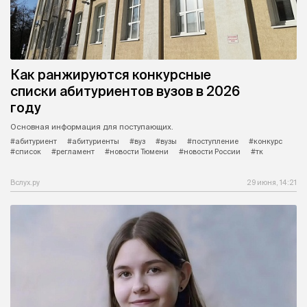
Как ранжируются конкурсные
списки абитуриентов вузов в 2026
году
Основная информация для поступающих.
#абитуриент
#абитуриенты
#вуз
#вузы
#поступление
#конкурс
#список
#регламент
#новости Тюмени
#новости России
#тк
Вслух.ру
29 июня, 14:21