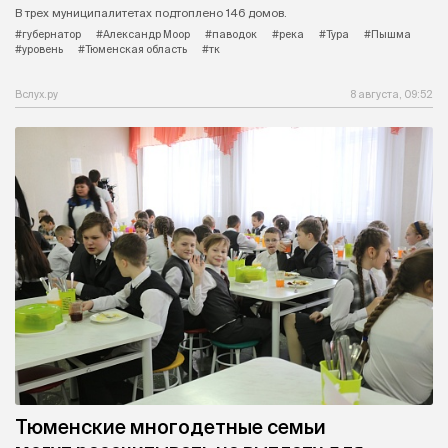
В трех муниципалитетах подтоплено 146 домов.
#губернатор
#Александр Моор
#паводок
#река
#Тура
#Пышма
#уровень
#Тюменская область
#тк
Вслух.ру
8 августа, 09:52
Тюменские многодетные семьи