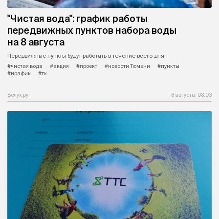
"Чистая вода": график работы
передвижных пунктов набора воды
на 8 августа
Передвижные пункты будут работать в течение всего дня.
#чистая вода
#акция
#проект
#новости Тюмени
#пункты
#нрафик
#тк
Вслух.ру
8 августа, 08:03