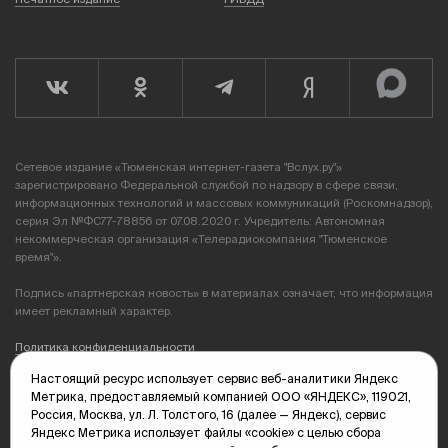
Сетевое издание «Тюменская интернет-газета "Вслух.ру"»
зарегистрировано Федеральной службой по надзору в сфере связи,
информационных технологий и массовых коммуникаций (Роскомнадзор),
серия Эл №ФС77-78856 от 07.08.2020 г. Учредитель: Автономная
некоммерческая организация «Телерадиокомпания "Тюменское
время"».
Подпись «партнерская новость» в материалах означает, что информация
имеет рекламный характер.
Политика конфиденциальности
Настоящий ресурс использует сервис веб-аналитики Яндекс
Редакция: 625035, Тюмень, пр. Геологоразведчиков, 28А
Метрика, предоставляемый компанией ООО «ЯНДЕКС», 119021,
(3452) 68-89-05
Россия, Москва, ул. Л. Толстого, 16 (далее — Яндекс), сервис
edit@vsluh.ru
Яндекс Метрика использует файлы «cookie» с целью сбора