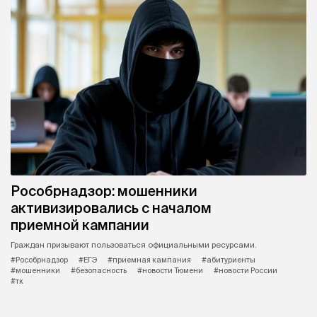
Рособрнадзор: мошенники
активизировались с началом
приемной кампании
Граждан призывают пользоваться официальными ресурсами.
#Рособрнадзор
#ЕГЭ
#приемная кампания
#абитуриенты
#мошенники
#безопасность
#новости Тюмени
#новости России
#тк