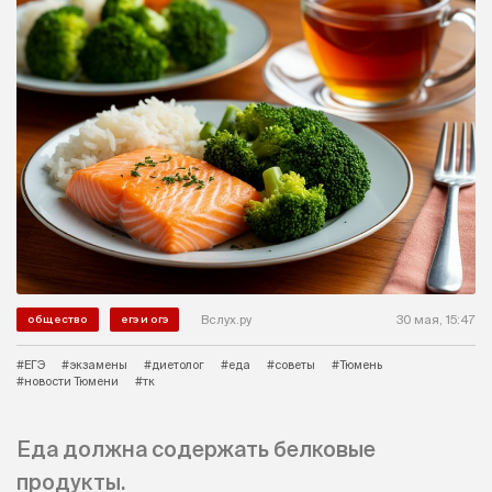
Вслух.ру
30 мая, 15:47
общество
егэ и огэ
#ЕГЭ
#экзамены
#диетолог
#еда
#советы
#Тюмень
#новости Тюмени
#тк
Еда должна содержать белковые
продукты.