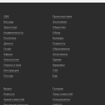
СВО
Происшествия
Беседы
Экономим
Транспорт
Общество
Недвижимость
Обзор
Политика
Культура
Деньги
Подкасты
Спорт
Образование
Афиша
Экономика
Технологии
Туризм
Страна и мир
Здоровье
Инструкция
ТЭК
Погода
Еда
Видео
Галереи
Новости
Темы новостей
Архив новостей
Спецпроекты
Печатное издание
ГИБДД