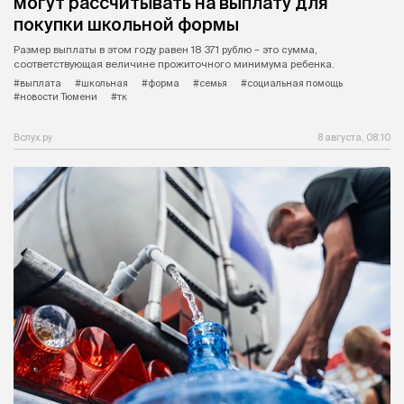
могут рассчитывать на выплату для
покупки школьной формы
Размер выплаты в этом году равен 18 371 рублю – это сумма,
соответствующая величине прожиточного минимума ребенка.
#выплата
#школьная
#форма
#семья
#социальная помощь
#новости Тюмени
#тк
Вслух.ру
8 августа, 08:10