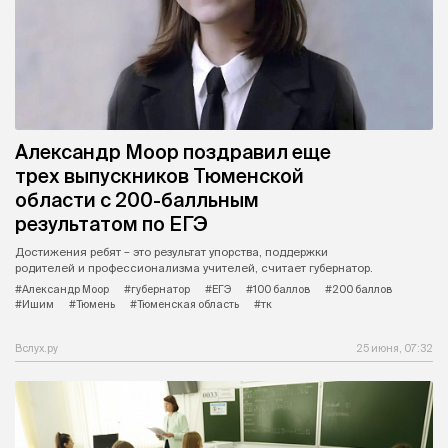
Александр Моор поздравил еще
трех выпускников Тюменской
области с 200-балльным
результатом по ЕГЭ
Достижения ребят – это результат упорства, поддержки
родителей и профессионализма учителей, считает губернатор.
#Александр Моор
#губернатор
#ЕГЭ
#100 баллов
#200 баллов
#Ишим
#Тюмень
#Тюменская область
#тк
Вслух.ру
25 июня, 07:32