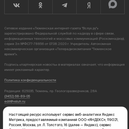
Сетевое издание «Тюменская интернет-газета "Вслух.ру"»
зарегистрировано Федеральной службой по надзору в сфере связи,
информационных технологий и массовых коммуникаций (Роскомнадзор),
серия Эл №ФС77-78856 от 07.08.2020 г. Учредитель: Автономная
некоммерческая организация «Телерадиокомпания "Тюменское
время"».
Подпись «партнерская новость» в материалах означает, что информация
имеет рекламный характер.
Политика конфиденциальности
Редакция: 625035, Тюмень, пр. Геологоразведчиков, 28А
(3452) 68-89-05
edit@vsluh.ru
Главный редактор: Панкина Т.Ю.
Настоящий ресурс использует сервис веб-аналитики Яндекс
kika@vsluh.ru
Метрика, предоставляемый компанией ООО «ЯНДЕКС», 119021,
Россия, Москва, ул. Л. Толстого, 16 (далее — Яндекс), сервис
По вопросам рекламы: