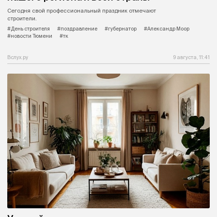
Сегодня свой профессиональный праздник отмечают
строители.
#День строителя
#поздравление
#губернатор
#Александр Моор
#новости Тюмени
#тк
Вслух.ру
9 августа, 11:41