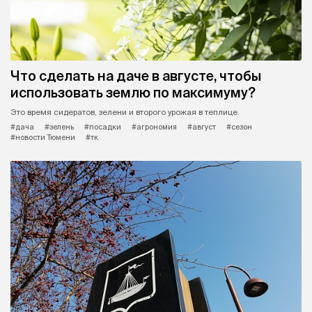
Что сделать на даче в августе, чтобы
использовать землю по максимуму?
Это время сидератов, зелени и второго урожая в теплице.
#дача
#зелень
#посадки
#агрономия
#август
#сезон
#новости Тюмени
#тк