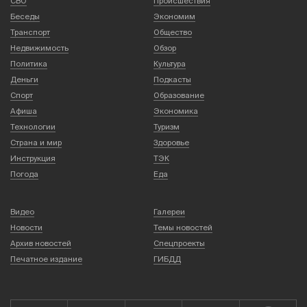
СВО
Происшествия
Беседы
Экономим
Транспорт
Общество
Недвижимость
Обзор
Политика
Культура
Деньги
Подкасты
Спорт
Образование
Афиша
Экономика
Технологии
Туризм
Страна и мир
Здоровье
Инструкция
ТЭК
Погода
Еда
Видео
Галереи
Новости
Темы новостей
Архив новостей
Спецпроекты
Печатное издание
ГИБДД