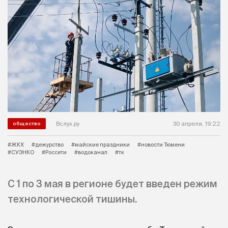
Вслух.ру
30 апреля, 19:22
общество
#ЖКХ
#дежурство
#майские праздники
#новости Тюмени
#СУЭНКО
#Россети
#водоканал
#тк
С 1 по 3 мая в регионе будет введен режим
технологической тишины.