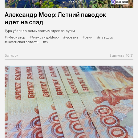
Александр Моор: Летний паводок
идет на спад
Тура убавила семь сантиметров за сутки.
#губернатор
#Александр Моор
#уровень
#реки
#паводок
#Тюменская область
#тк
Вслух.ру
9 августа, 10:31