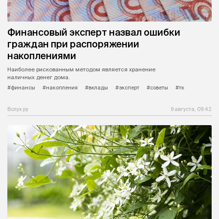
Финансовый эксперт назвал ошибки
граждан при распоряжении
накоплениями
Наиболее рискованным методом является хранение
наличных денег дома.
#финансы
#накопления
#вклады
#эксперт
#советы
#тк
Вслух.ру
9 августа, 09:42