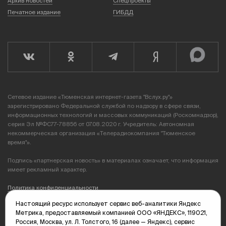
Архив новостей
Спецпроекты
Печатное издание
ГИБДД
Сетевое издание «Тюменская интернет-газета "Вслух.ру"»
зарегистрировано Федеральной службой по надзору в сфере связи,
информационных технологий и массовых коммуникаций (Роскомнадзор),
серия Эл №ФС77-78856 от 07.08.2020 г. Учредитель: Автономная
некоммерческая организация «Телерадиокомпания "Тюменское
время"».
Подпись «партнерская новость» в материалах означает, что информация
имеет рекламный характер.
Политика конфиденциальности
Настоящий ресурс использует сервис веб-аналитики Яндекс
Редакция: 625035, Тюмень, пр. Геологоразведчиков, 28А
Метрика, предоставляемый компанией ООО «ЯНДЕКС», 119021,
(3452) 68-89-05
Россия, Москва, ул. Л. Толстого, 16 (далее — Яндекс), сервис
edit@vsluh.ru