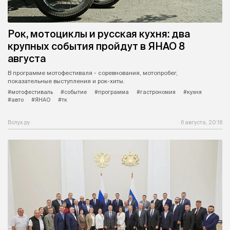
Рок, мотоциклы и русская кухня: два
крупных события пройдут в ЯНАО 8
августа
В программе мотофестиваля - соревнования, мотопробег,
показательные выступления и рок-хиты.
#мотофестиваль
#событие
#программа
#гастрономия
#кухня
#авто
#ЯНАО
#тк
Вслух.ру
6 августа, 20:18