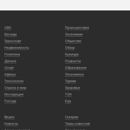
СВО
Происшествия
Беседы
Экономим
Транспорт
Общество
Недвижимость
Обзор
Политика
Культура
Деньги
Подкасты
Спорт
Образование
Афиша
Экономика
Технологии
Туризм
Страна и мир
Здоровье
Инструкция
ТЭК
Погода
Еда
Видео
Галереи
Новости
Темы новостей