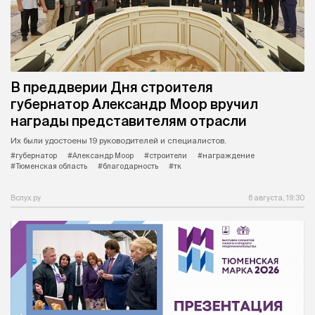
В преддверии Дня строителя
губернатор Александр Моор вручил
награды представителям отрасли
Их были удостоены 19 руководителей и специалистов.
#губернатор
#Александр Моор
#строители
#награждение
#Тюменская область
#благодарность
#тк
Вслух.ру
6 августа, 19:30