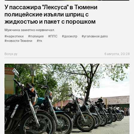
У пассажира "Лексуса" в Тюмени
полицейские изъяли шприц с
жидкостью и пакет с порошком
Мужчина заметно нервничал.
#наркотики
#полиция
#ППС
#досмотр
#уголовное дело
#новости Тюмени
#тк
Вслух.ру
6 августа, 20:28