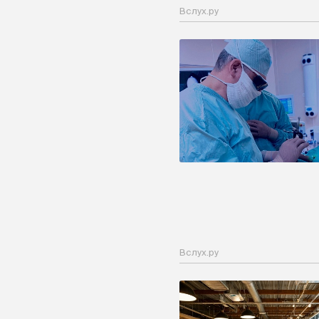
Вслух.ру
Вслух.ру