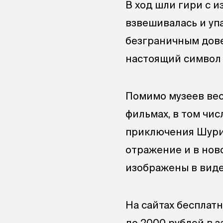
В ход шли гири с и
взвешивалась и уп
безграничным дове
настоящий символ
Помимо музеев вес
фильмах, в том чи
приключения Шурик
отражение и в нов
изображены в виде
На сайтах бесплат
до 2000 рублей в з