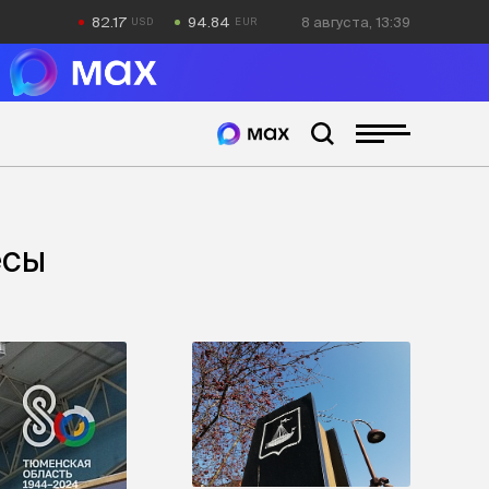
82.17
94.84
8 августа, 13:39
есы