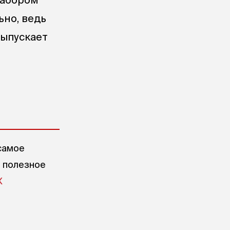
ьно, ведь
выпускает
самое
е полезное
X