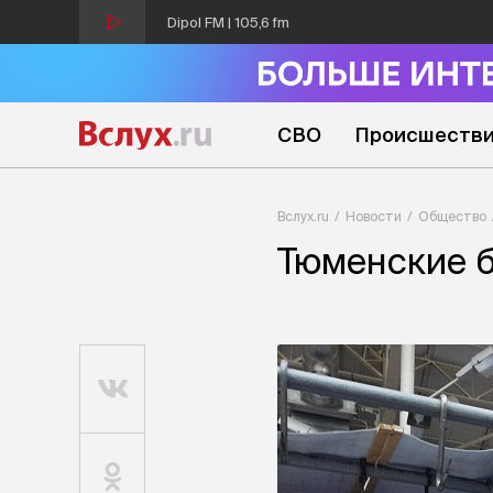
Dipol FM | 105,6 fm
СВО
Происшеств
Вслух.ru
Новости
Общество
Тюменские б