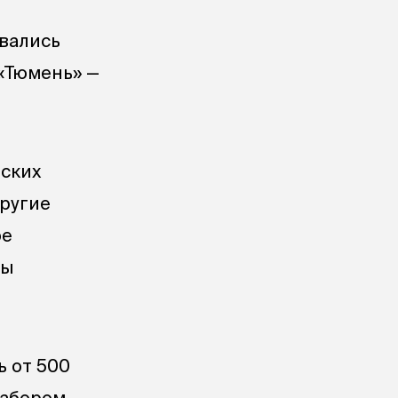
овались
«Тюмень» —
тских
другие
ое
сы
ь от 500
набором