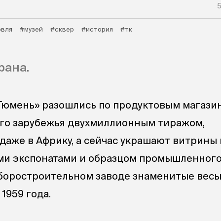
5
овля
#музей
#сквер
#история
#тк
рана.
Тюмень» разошлись по продуктовым магази
го зарубежья двухмиллионным тиражом,
даже в Африку, а сейчас украшают витрины 
ми экспонатами и образцом промышленного
боростроительном заводе знаменитые весы
1959 года.