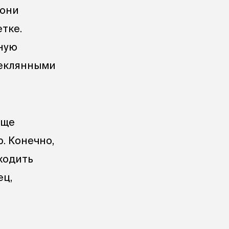
 они
етке.
вную
теклянными
еще
. Конечно,
ходить
ец,