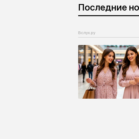
Последние н
Вслух.ру