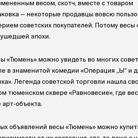
змененным весом, скотч, вместе с товаром
аковка — некоторые продавцы вовсю польз
рием советских покупателей. Потому весы 
 ушедшей эпохи.
ы «Тюмень» можно увидеть во многих сове
сле в знаменитой комедии «Операция „Ы“ и 
а». Легенда советской торговли нашла св
ом тюменском сквере «Равновесие», где ве
 арт-объекта.
ных объявлений весы «Тюмень» можно купит
ависимости от их состояния, где-то даже с 