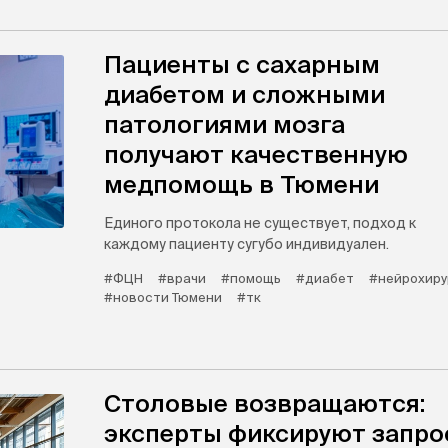
Пациенты с сахарным
диабетом и сложными
патологиями мозга
получают качественную
медпомощь в Тюмени
Единого протокола не существует, подход к
каждому пациенту сугубо индивидуален.
#ФЦН
#врачи
#помощь
#диабет
#нейрохиру
#новости Тюмени
#тк
Столовые возвращаются:
эксперты фиксируют запро