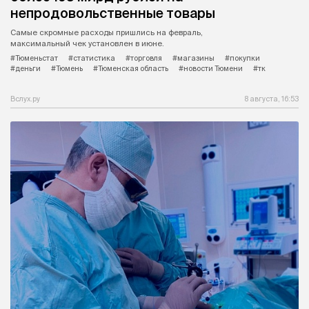
непродовольственные товары
Самые скромные расходы пришлись на февраль,
максимальный чек установлен в июне.
#Тюменьстат
#статистика
#торговля
#магазины
#покупки
#деньги
#Тюмень
#Тюменская область
#новости Тюмени
#тк
Вслух.ру
8 августа, 16:53