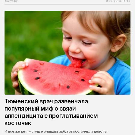
Вслух.ру
8 августа, 18:42
Тюменский врач развенчала
популярный миф о связи
аппендицита с проглатыванием
косточек
И все же детям лучше очищать арбуз от косточек, и дело тут