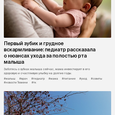
Первый зубик и грудное
вскармливание: педиатр рассказала
о нюансах ухода за полостью рта
малыша
Заботясь о зубках малыша сейчас, мама инвестирует в его
здоровую и счастливую улыбку на долгие годы.
#малыш
#врач
#педиатр
#мама
#питание
#уход
#советы
#новости Тюмени
#тк