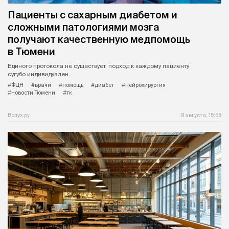
Пациенты с сахарным диабетом и
сложными патологиями мозга
получают качественную медпомощь
в Тюмени
Единого протокола не существует, подход к каждому пациенту
сугубо индивидуален.
#ФЦН
#врачи
#помощь
#диабет
#нейрохирургия
#новости Тюмени
#тк
Вслух.ру
8 августа, 15:58