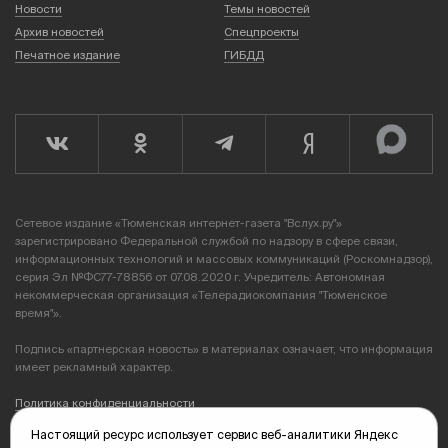
Новости
Темы новостей
Архив новостей
Спецпроекты
Печатное издание
ГИБДД
Сетевое издание «Тюменская интернет-газета "Вслух.ру"»
зарегистрировано Федеральной службой по надзору в сфере связи,
информационных технологий и массовых коммуникаций (Роскомнадзор),
серия Эл №ФС77-78856 от 07.08.2020 г. Учредитель: Автономная
некоммерческая организация «Телерадиокомпания "Тюменское
время"».
Подпись «партнерская новость» в материалах означает, что информация
имеет рекламный характер.
Политика конфиденциальности
Настоящий ресурс использует сервис веб-аналитики Яндекс
Редакция: 625035, Тюмень, пр. Геологоразведчиков, 28А