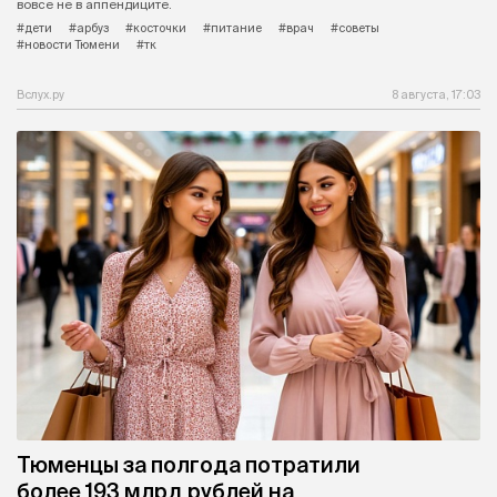
вовсе не в аппендиците.
#дети
#арбуз
#косточки
#питание
#врач
#советы
#новости Тюмени
#тк
Вслух.ру
8 августа, 17:03
Тюменцы за полгода потратили
более 193 млрд рублей на