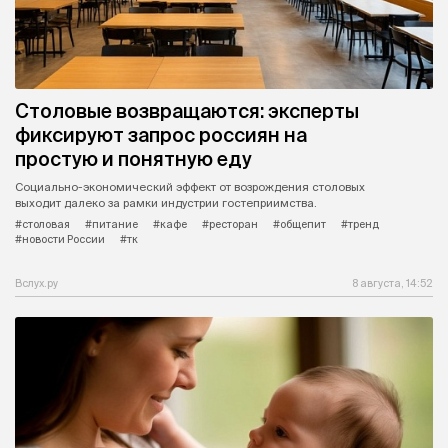
Столовые возвращаются: эксперты
фиксируют запрос россиян на
простую и понятную еду
Социально-экономический эффект от возрождения столовых
выходит далеко за рамки индустрии гостеприимства.
#столовая
#питание
#кафе
#ресторан
#общепит
#тренд
#новости России
#тк
Вслух.ру
8 августа, 14:52