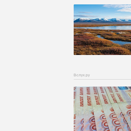
Вслух.ру