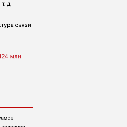
 т. д.
тура связи
124 млн
самое
е полезное