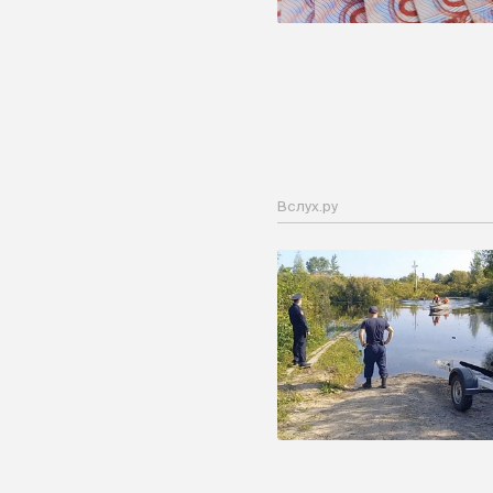
Вслух.ру