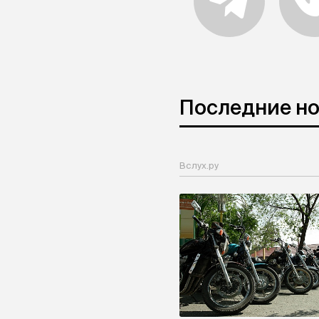
Последние н
Вслух.ру