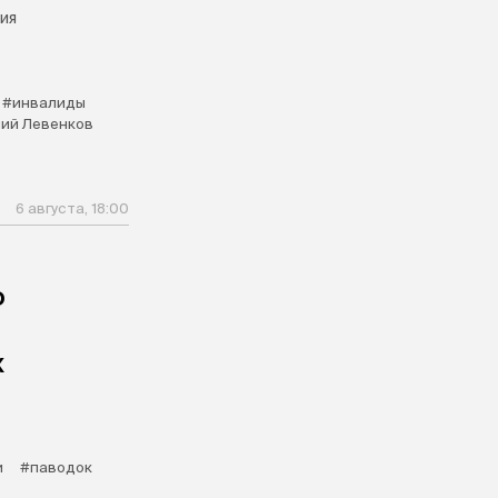
ия
#инвалиды
ий Левенков
6 августа, 18:00
о
х
и
#паводок