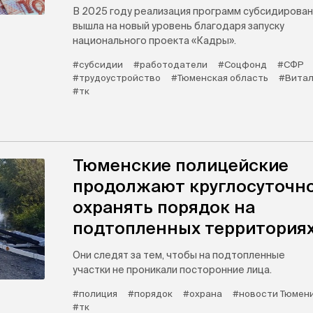
В 2025 году реализация программ субсидирован
вышла на новый уровень благодаря запуску
национального проекта «Кадры».
#субсидии
#работодатели
#Соцфонд
#СФР
#трудоустройство
#Тюменская область
#Витал
#тк
Тюменские полицейские
продолжают круглосуточн
охранять порядок на
подтопленных территория
Они следят за тем, чтобы на подтопленные
участки не проникали посторонние лица.
#полиция
#порядок
#охрана
#новости Тюмен
#тк