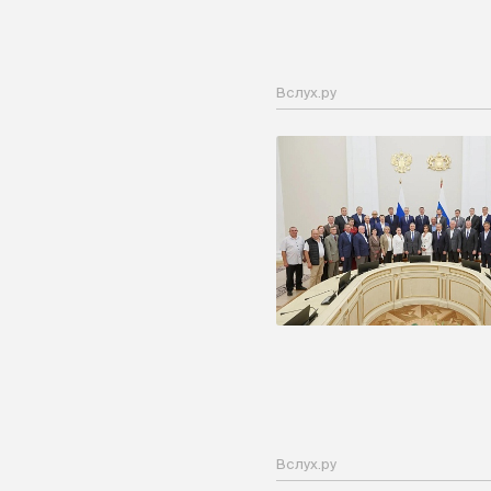
Вслух.ру
Вслух.ру