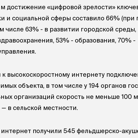
ям достижение «цифровой зрелости» ключе
и и социальной сферы составило 66% (при
ом числе 63% - в развитии городской среды,
здравоохранения, 53% - образования, 70% -
управления.
ы к высокоскоростному интернету подключен
имых объекта, в том числе у 194 органов го
ьных организаций скорость не меньше 100 м
с — в сельской местности.
 интернет получили 545 фельдшерско-акуш