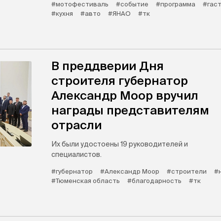
#мотофестиваль
#событие
#программа
#гас
#кухня
#авто
#ЯНАО
#тк
В преддверии Дня
строителя губернатор
Александр Моор вручил
награды представителям
отрасли
Их были удостоены 19 руководителей и
специалистов.
#губернатор
#Александр Моор
#строители
#
#Тюменская область
#благодарность
#тк