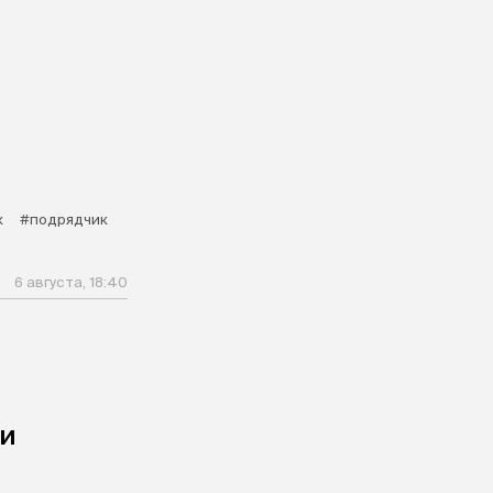
к
#подрядчик
6 августа, 18:40
чи