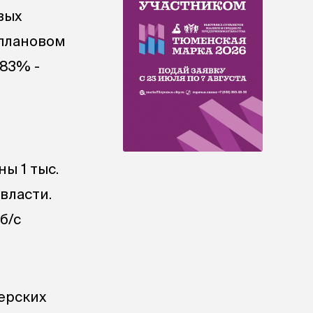
вых
 плановом
 83% -
ы 1 тыс.
свласти.
б/с
ерских