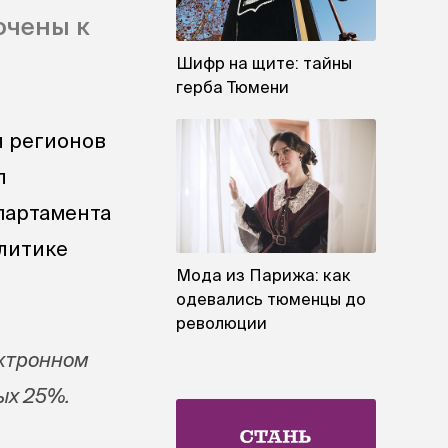
ючены к
Шифр на щите: тайны
герба Тюмени
и регионов
л
партамента
олитике
Мода из Парижа: как
одевались тюменцы до
революции
ектронном
ых 25%.