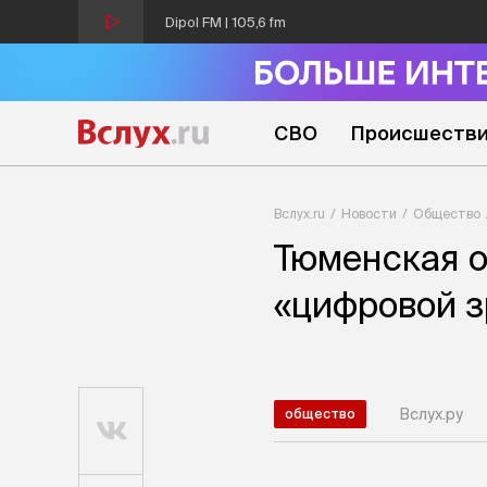
Dipol FM | 105,6 fm
СВО
Происшеств
Вслух.ru
Новости
Общество
Тюменская о
«цифровой з
Вслух.ру
общество