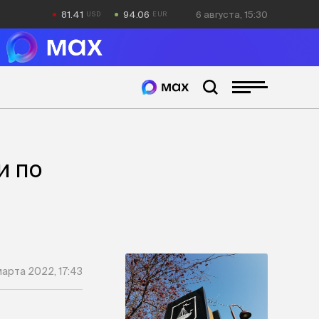
81.41
94.06
6 августа, 15:30
и по
марта 2022, 17:43