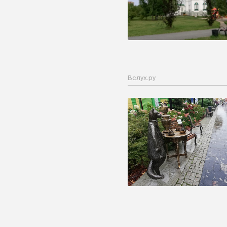
Вслух.ру