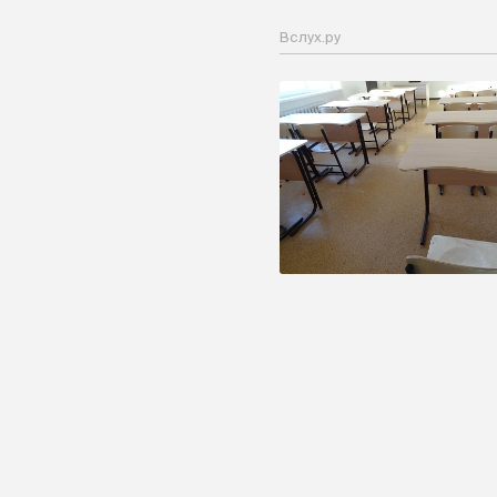
Вслух.ру