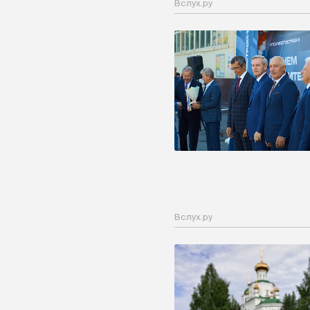
Вслух.ру
Вслух.ру