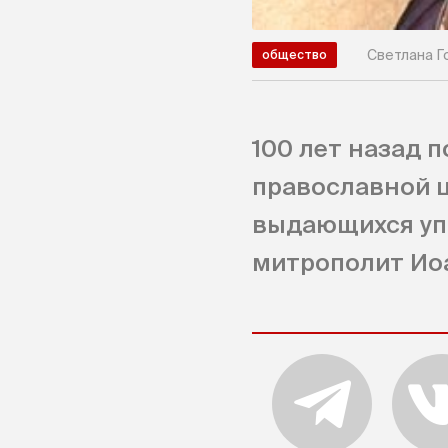
Светлана Г
общество
100 лет назад 
православной ц
выдающихся уп
митрополит Иоа