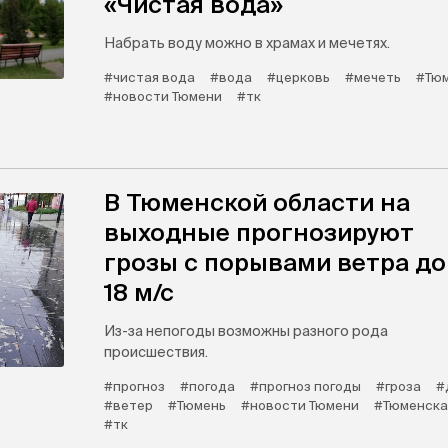
«Чистая вода»
Набрать воду можно в храмах и мечетях.
#чистая вода
#вода
#церковь
#мечеть
#Тю
#новости Тюмени
#тк
В Тюменской области на
выходные прогнозируют
грозы с порывами ветра до
18 м/с
Из-за непогоды возможны разного рода
происшествия.
#прогноз
#погода
#прогноз погоды
#гроза
#
#ветер
#Тюмень
#новости Тюмени
#Тюменска
#тк