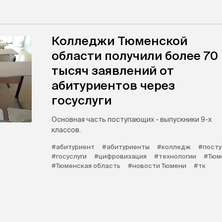
Колледжи Тюменской
области получили более 70
тысяч заявлений от
абитуриентов через
госуслуги
Основная часть поступающих - выпускники 9-х
классов.
#абитуриент
#абитуриенты
#колледж
#посту
#госуслуги
#цифровизация
#технологии
#Тюм
#Тюменская область
#новости Тюмени
#тк