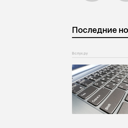
Последние н
Вслух.ру