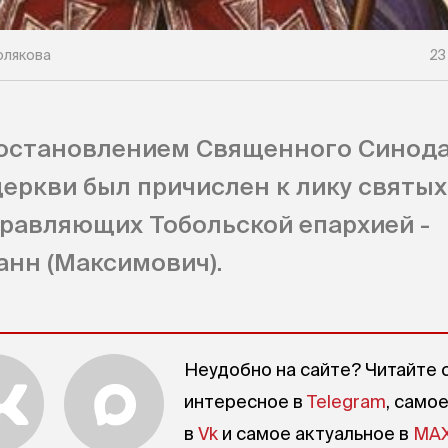
олякова
23
постановлением Священного Синода
еркви был причислен к лику святых
равляющих Тобольской епархией -
нн (Максимович).
Неудобно на сайте? Читайте 
интересное в
Telegram
, само
в
Vk
и самое актуальное в
MA