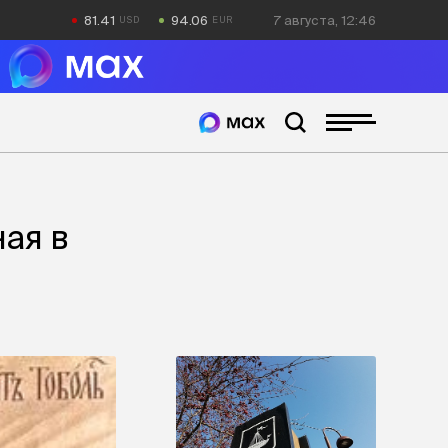
81.41
94.06
7 августа, 12:46
ная в