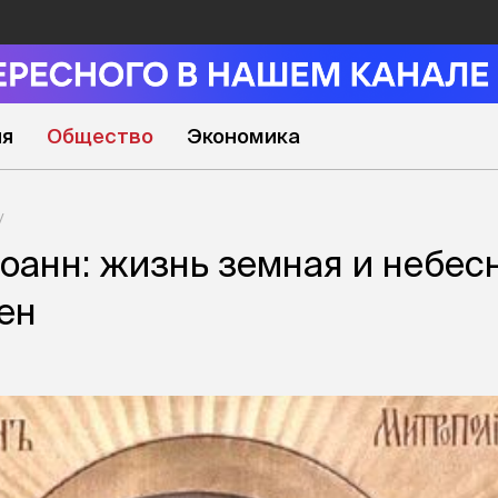
ия
Общество
Экономика
оанн: жизнь земная и небес
ен