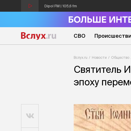
Dipol FM | 105,6 fm
СВО
Происшеств
Вслух.ru
Новости
Общество
Святитель И
эпоху перем