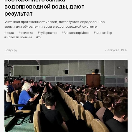
водопроводной воды, дают
результат
Учитывая протяженность сетей, потребуется определенное
время для обновления воды в водопроводной системе.
#вода
#очистка
#губернатор
#Александр Моор
#водозабор
#новости Тюмени
#тк
Вслух.ру
7 августа, 19:17