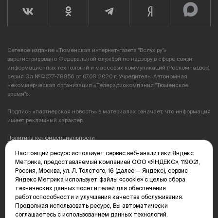
Сетевое издание «Тюменская интернет-газета "Вслух.ру"»
зарегистрировано Федеральной службой по надзору в сфере связи,
информационных технологий и массовых коммуникаций (Роскомнадзор),
серия Эл №ФС77-78856 от 07.08.2020 г. Учредитель: Автономная
некоммерческая организация «Телерадиокомпания "Тюменское
время"».
Подпись «партнерская новость» в материалах означает, что информация
имеет рекламный характер.
Политика конфиденциальности
Настоящий ресурс использует сервис веб-аналитики Яндекс
Редакция: 625035, Тюмень, пр. Геологоразведчиков, 28А
Метрика, предоставляемый компанией ООО «ЯНДЕКС», 119021,
(3452) 68-89-05
Россия, Москва, ул. Л. Толстого, 16 (далее — Яндекс), сервис
edit@vsluh.ru
Яндекс Метрика использует файлы «cookie» с целью сбора
технических данных посетителей для обеспечения
Главный редактор: Панкина Т.Ю.
работоспособности и улучшения качества обслуживания.
kika@vsluh.ru
Продолжая использовать ресурс, Вы автоматически
соглашаетесь с использованием данных технологий.
По вопросам рекламы: