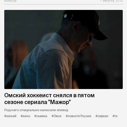
Вслух.ру
7 августа, 21:01
Омский хоккеист снялся в пятом
сезоне сериала "Мажор"
Под него специально написали эпизод.
#хоккей
#кино
#съемки
#Омск
#новости России
#сериал
#тк