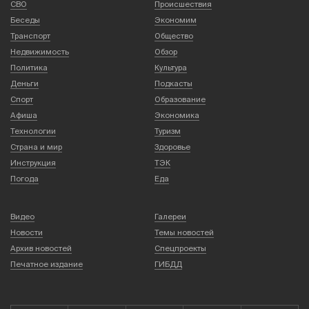
СВО
Происшествия
Беседы
Экономим
Транспорт
Общество
Недвижимость
Обзор
Политика
Культура
Деньги
Подкасты
Спорт
Образование
Афиша
Экономика
Технологии
Туризм
Страна и мир
Здоровье
Инструкция
ТЭК
Погода
Еда
Видео
Галереи
Новости
Темы новостей
Архив новостей
Спецпроекты
Печатное издание
ГИБДД