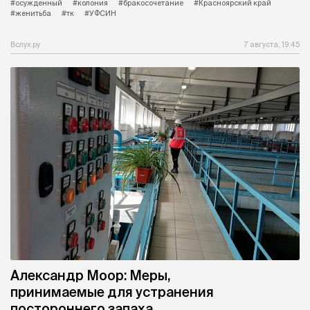
#осужденный
#колония
#бракосочетание
#Красноярский край
#женитьба
#тк
#УФСИН
Вслух.ру
7 августа, 19:45
Александр Моор: Меры,
принимаемые для устранения
постороннего запаха