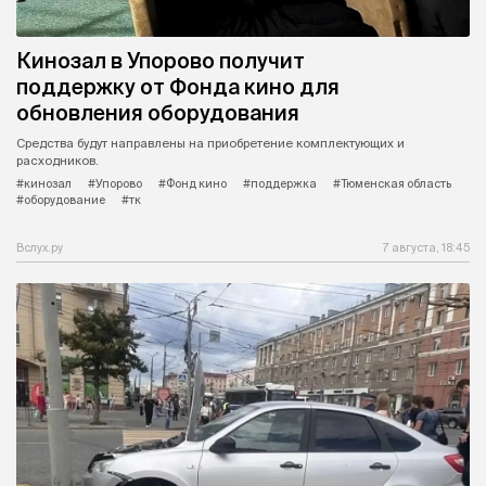
Кинозал в Упорово получит
поддержку от Фонда кино для
обновления оборудования
Средства будут направлены на приобретение комплектующих и
расходников.
#кинозал
#Упорово
#Фонд кино
#поддержка
#Тюменская область
#оборудование
#тк
Вслух.ру
7 августа, 18:45