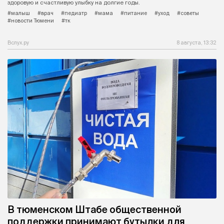
здоровую и счастливую улыбку на долгие годы.
#малыш
#врач
#педиатр
#мама
#питание
#уход
#советы
#новости Тюмени
#тк
Вслух.ру
8 августа, 13:32
В тюменском Штабе общественной
поддержки принимают бутылки для