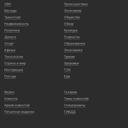
СВО
Происшествия
Беседы
Экономим
Транспорт
Общество
Недвижимость
Обзор
Политика
Культура
Деньги
Подкасты
Спорт
Образование
Афиша
Экономика
Технологии
Туризм
Страна и мир
Здоровье
Инструкция
ТЭК
Погода
Еда
Видео
Галереи
Новости
Темы новостей
Архив новостей
Спецпроекты
Печатное издание
ГИБДД