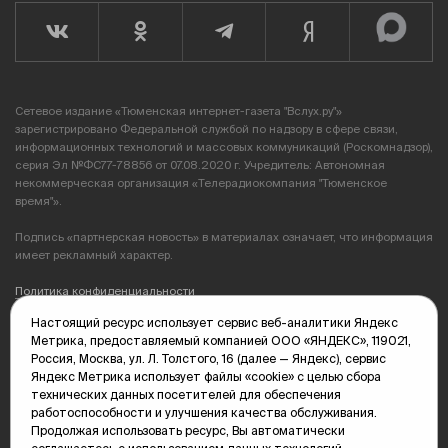
Сетевое издание «Тюменская интернет-газета "Вслух.ру"»
зарегистрировано Федеральной службой по надзору в сфере связи,
информационных технологий и массовых коммуникаций (Роскомнадзор),
серия Эл №ФС77-78856 от 07.08.2020 г. Учредитель: Автономная
некоммерческая организация «Телерадиокомпания "Тюменское
время"».
Подпись «партнерская новость» в материалах означает, что информация
имеет рекламный характер.
Политика конфиденциальности
Настоящий ресурс использует сервис веб-аналитики Яндекс
Редакция: 625035, Тюмень, пр. Геологоразведчиков, 28А
Метрика, предоставляемый компанией ООО «ЯНДЕКС», 119021,
(3452) 68-89-05
Россия, Москва, ул. Л. Толстого, 16 (далее — Яндекс), сервис
edit@vsluh.ru
Яндекс Метрика использует файлы «cookie» с целью сбора
технических данных посетителей для обеспечения
Главный редактор: Панкина Т.Ю.
работоспособности и улучшения качества обслуживания.
kika@vsluh.ru
Продолжая использовать ресурс, Вы автоматически