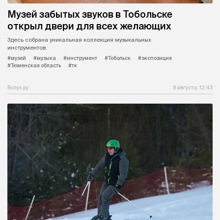
Музей забытых звуков в Тобольске
открыл двери для всех желающих
Здесь собрана уникальная коллекция музыкальных
инструментов.
#музей
#музыка
#инструмент
#Тобольск
#экспозиция
#Тюменская область
#тк
Вслух.ру
8 августа, 12:43