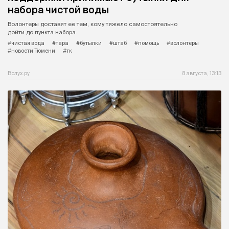
набора чистой воды
Волонтеры доставят ее тем, кому тяжело самостоятельно
дойти до пункта набора.
#чистая вода
#тара
#бутылки
#штаб
#помощь
#волонтеры
#новости Тюмени
#тк
Вслух.ру
8 августа, 13:13