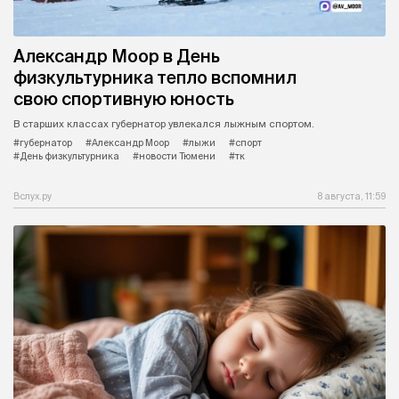
Александр Моор в День
физкультурника тепло вспомнил
свою спортивную юность
В старших классах губернатор увлекался лыжным спортом.
#губернатор
#Александр Моор
#лыжи
#спорт
#День физкультурника
#новости Тюмени
#тк
Вслух.ру
8 августа, 11:59