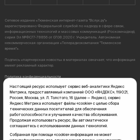
Сетевое издание «Тюменская интернет-газета "Вслух.ру"»
зарегистрировано Федеральной службой по надзору в сфере связи,
информационных технологий и массовых коммуникаций (Роскомнадзор),
серия Эл №ФС77-78856 от 07.08.2020 г. Учредитель: Автономная
некоммерческая организация «Телерадиокомпания "Тюменское
время"».
Подпись «партнерская новость» в материалах означает, что информация
имеет рекламный характер.
Политика конфиденциальности
Настоящий ресурс использует сервис веб-аналитики Яндекс
Редакция: 625035, Тюмень, пр. Геологоразведчиков, 28А
Метрика, предоставляемый компанией ООО «ЯНДЕКС», 119021,
(3452) 68-89-05
Россия, Москва, ул. Л. Толстого, 16 (далее — Яндекс), сервис
edit@vsluh.ru
Яндекс Метрика использует файлы «cookie» с целью сбора
технических данных посетителей для обеспечения
Главный редактор: Панкина Т.Ю.
работоспособности и улучшения качества обслуживания.
kika@vsluh.ru
Продолжая использовать ресурс, Вы автоматически
соглашаетесь с использованием данных технологий.
По вопросам рекламы:
(3452) 68-89-78
Собранная при помощи «cookie» информация не может
kotovaev@sibinformburo.ru