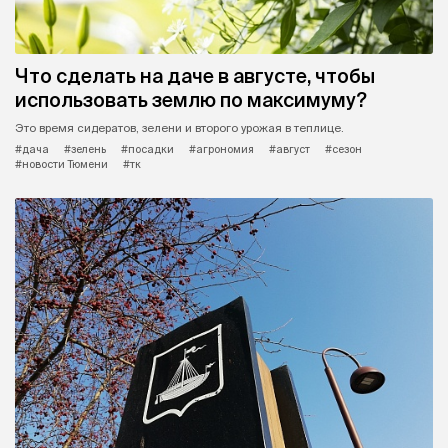
Что сделать на даче в августе, чтобы
использовать землю по максимуму?
Это время сидератов, зелени и второго урожая в теплице.
#дача
#зелень
#посадки
#агрономия
#август
#сезон
#новости Тюмени
#тк