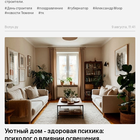
строители.
#День строителя
#поздравление
#губернатор
#Александр Моор
#новости Тюмени
#тк
Вслух.ру
9 августа, 11:41
Уютный дом - здоровая психика:
психолог о влиянии освещения,