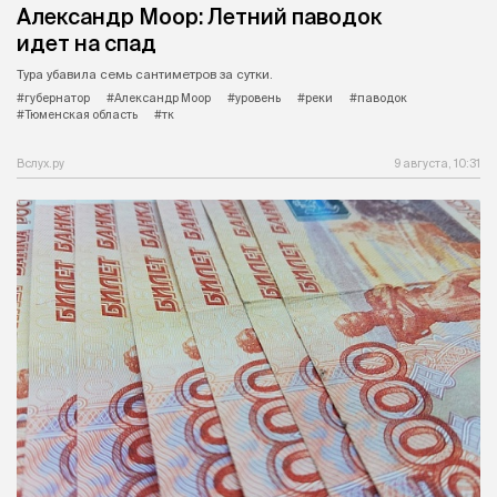
Александр Моор: Летний паводок
идет на спад
Тура убавила семь сантиметров за сутки.
#губернатор
#Александр Моор
#уровень
#реки
#паводок
#Тюменская область
#тк
Вслух.ру
9 августа, 10:31