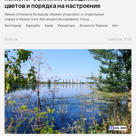
цветов и порядка на настроение
Яркие оттенки в большом объеме утомляют, а стерильные
серые и белые тона без акцентов навевают тоску.
#интерьер
#дизайн
#дом
#квартира
#новости Тюмени
#тк
Вслух.ру
9 августа, 11:00