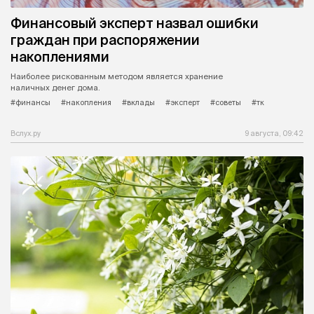
Финансовый эксперт назвал ошибки
граждан при распоряжении
накоплениями
Наиболее рискованным методом является хранение
наличных денег дома.
#финансы
#накопления
#вклады
#эксперт
#советы
#тк
Вслух.ру
9 августа, 09:42